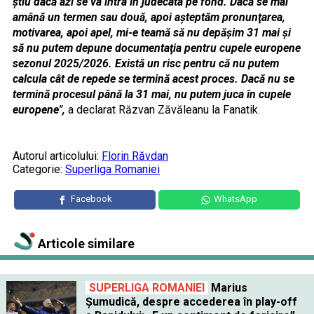
ştiu dacă azi se va intra în judecata pe fond. Dacă se mai
amână un termen sau două, apoi aşteptăm pronunţarea,
motivarea, apoi apel, mi-e teamă să nu depăşim 31 mai şi
să nu putem depune documentaţia pentru cupele europene
sezonul 2025/2026. Există un risc pentru că nu putem
calcula cât de repede se termină acest proces. Dacă nu se
termină procesul până la 31 mai, nu putem juca în cupele
europene",
a declarat Răzvan Zăvăleanu la Fanatik.
Autorul articolului:
Florin Răvdan
Categorie:
Superliga Romaniei
Facebook
WhatsApp
Articole similare
SUPERLIGA ROMANIEI
Marius
Șumudică, despre accederea în play-off