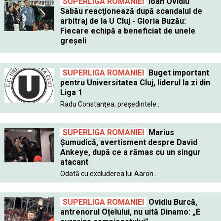
SUPERLIGA ROMANIEI
Ioan Ovidiu
Sabău reacţionează după scandalul de
arbitraj de la U Cluj - Gloria Buzău:
Fiecare echipă a beneficiat de unele
greşeli
SUPERLIGA ROMANIEI
Buget important
pentru Universitatea Cluj, liderul la zi din
Liga 1
Radu Constanţea, preşedintele...
SUPERLIGA ROMANIEI
Marius
Şumudică, avertisment despre David
Ankeye, după ce a rămas cu un singur
atacant
Odată cu excluderea lui Aaron...
SUPERLIGA ROMANIEI
Ovidiu Burcă,
antrenorul Oțelului, nu uită Dinamo: „E