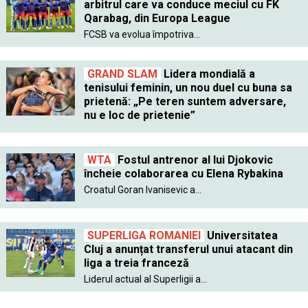
arbitrul care va conduce meciul cu FK
Qarabag, din Europa League
FCSB va evolua împotriva...
GRAND SLAM
Lidera mondială a
tenisului feminin, un nou duel cu buna sa
prietenă: „Pe teren suntem adversare,
nu e loc de prietenie”
WTA
Fostul antrenor al lui Djokovic
încheie colaborarea cu Elena Rybakina
Croatul Goran Ivanisevic a...
SUPERLIGA ROMANIEI
Universitatea
Cluj a anunțat transferul unui atacant din
liga a treia franceză
Liderul actual al Superligii a...