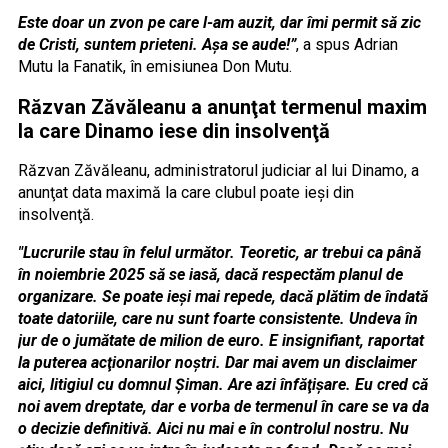
Este doar un zvon pe care l-am auzit, dar îmi permit să zic
de Cristi, suntem prieteni. Așa se aude!”
, a spus Adrian
Mutu la Fanatik, în emisiunea Don Mutu.
Răzvan Zăvăleanu a anunţat termenul maxim
la care Dinamo iese din insolvenţă
Răzvan Zăvăleanu, administratorul judiciar al lui Dinamo, a
anunţat data maximă la care clubul poate ieşi din
insolvenţă.
"Lucrurile stau în felul următor. Teoretic, ar trebui ca până
în noiembrie 2025 să se iasă, dacă respectăm planul de
organizare. Se poate ieşi mai repede, dacă plătim de îndată
toate datoriile, care nu sunt foarte consistente. Undeva în
jur de o jumătate de milion de euro. E insignifiant, raportat
la puterea acţionarilor noştri. Dar mai avem un disclaimer
aici, litigiul cu domnul Şiman. Are azi înfăţişare. Eu cred că
noi avem dreptate, dar e vorba de termenul în care se va da
o decizie definitivă. Aici nu mai e în controlul nostru. Nu