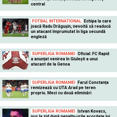
central
FOTBAL INTERNATIONAL
Echipa la care
joacă Radu Drăgușin, nevoită să readucă
un atacant împrumutat în liga secundă
engleză
SUPERLIGA ROMANIEI
Oficial: FC Rapid
a anunțat venirea în Giulești a unui
atacant de la Genoa
SUPERLIGA ROMANIEI
Farul Constanța
remizează cu UTA Arad pe teren
propriu. Meci cu două eliminări
SUPERLIGA ROMANIEI
Istvan Kovacs,
pus la zid după penalty-urile acordate lui