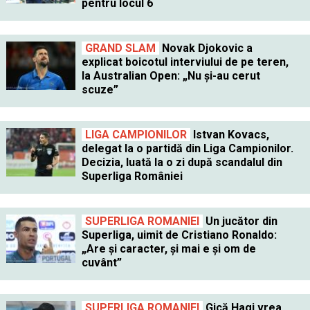
pentru locul 6
GRAND SLAM
Novak Djokovic a
explicat boicotul interviului de pe teren,
la Australian Open: „Nu și-au cerut
scuze”
LIGA CAMPIONILOR
Istvan Kovacs,
delegat la o partidă din Liga Campionilor.
Decizia, luată la o zi după scandalul din
Superliga României
SUPERLIGA ROMANIEI
Un jucător din
Superliga, uimit de Cristiano Ronaldo:
„Are și caracter, și mai e și om de
cuvânt”
SUPERLIGA ROMANIEI
Gică Hagi vrea