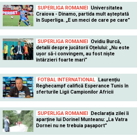
SUPERLIGA ROMANIEI
Universitatea
Craiova - Dinamo, partida mult așteptată
în Superliga. „E un meci de care pe care”
SUPERLIGA ROMANIEI
Ovidiu Burcă,
detalii despre jucătorii Oțelului: „Nu este
ușor să-i convingem, au fost niște
întârzieri foarte mari”
FOTBAL INTERNATIONAL
Laurențiu
Reghecampf califică Esperance Tunis în
sferturile Ligii Campionilor Africii
SUPERLIGA ROMANIEI
Declarația zilei îi
aparține lui Dorinel Munteanu: „La Vatra
Dornei nu ne trebuia pașaport”