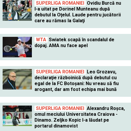
SUPERLIGA ROMANIEI
Ovidiu Burcă nu
l-a uitat pe Dorinel Munteanu după
debutul la Oţelul. Laude pentru jucătorii
care au rămas la Galaţi
WTA
Swiatek scapă în scandalul de
dopaj. AMA nu face apel
SUPERLIGA ROMANIEI
Leo Grozavu,
declaraţie războinică după debutul cu
egal de la FC Botoşani: Nu vreau să fiu
arogant, dar am fost echipa mai bună
SUPERLIGA ROMANIEI
Alexandru Roşca,
omul meciului Universitatea Craiova -
Dinamo. Zeljko Kopic l-a lăudat pe
portarul dinamovist