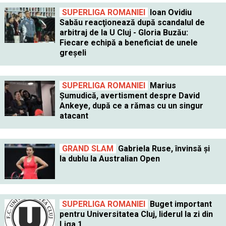
SUPERLIGA ROMANIEI
Ioan Ovidiu
Sabău reacţionează după scandalul de
arbitraj de la U Cluj - Gloria Buzău:
Fiecare echipă a beneficiat de unele
greşeli
SUPERLIGA ROMANIEI
Marius
Şumudică, avertisment despre David
Ankeye, după ce a rămas cu un singur
atacant
GRAND SLAM
Gabriela Ruse, învinsă şi
la dublu la Australian Open
SUPERLIGA ROMANIEI
Buget important
pentru Universitatea Cluj, liderul la zi din
Liga 1