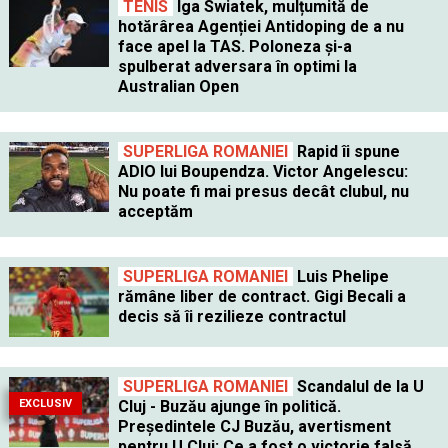
TENIS
Iga Swiatek, mulțumită de
hotărârea Agenției Antidoping de a nu
face apel la TAS. Poloneza și-a
spulberat adversara în optimi la
Australian Open
SUPERLIGA ROMANIEI
Rapid îi spune
ADIO lui Boupendza. Victor Angelescu:
Nu poate fi mai presus decât clubul, nu
acceptăm
SUPERLIGA ROMANIEI
Luis Phelipe
rămâne liber de contract. Gigi Becali a
decis să îi rezilieze contractul
SUPERLIGA ROMANIEI
Scandalul de la U
EXCLUSIV
Cluj - Buzău ajunge în politică.
Preşedintele CJ Buzău, avertisment
pentru U Cluj: Ce a fost o victorie falsă