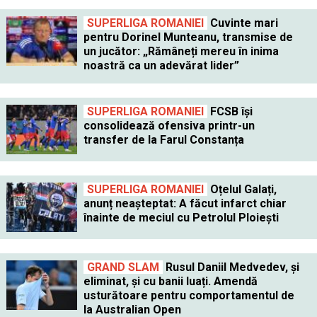
SUPERLIGA ROMANIEI
Cuvinte mari
pentru Dorinel Munteanu, transmise de
un jucător: „Rămâneți mereu în inima
noastră ca un adevărat lider”
SUPERLIGA ROMANIEI
FCSB își
consolidează ofensiva printr-un
transfer de la Farul Constanța
SUPERLIGA ROMANIEI
Oțelul Galați,
anunț neașteptat: A făcut infarct chiar
înainte de meciul cu Petrolul Ploiești
GRAND SLAM
Rusul Daniil Medvedev, și
eliminat, și cu banii luați. Amendă
usturătoare pentru comportamentul de
la Australian Open