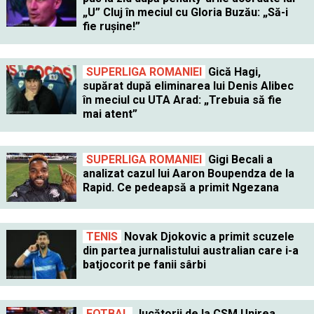
„U” Cluj în meciul cu Gloria Buzău: „Să-i
fie rușine!”
SUPERLIGA ROMANIEI
Gică Hagi,
supărat după eliminarea lui Denis Alibec
în meciul cu UTA Arad: „Trebuia să fie
mai atent”
SUPERLIGA ROMANIEI
Gigi Becali a
analizat cazul lui Aaron Boupendza de la
Rapid. Ce pedeapsă a primit Ngezana
TENIS
Novak Djokovic a primit scuzele
din partea jurnalistului australian care i-a
batjocorit pe fanii sârbi
FOTBAL
Jucătorii de la CSM Unirea