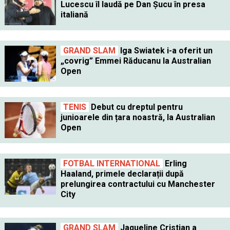
Lucescu îl laudă pe Dan Șucu în presa
italiană
GRAND SLAM
Iga Swiatek i-a oferit un
„covrig” Emmei Răducanu la Australian
Open
TENIS
Debut cu dreptul pentru
junioarele din țara noastră, la Australian
Open
FOTBAL INTERNATIONAL
Erling
Haaland, primele declarații după
prelungirea contractului cu Manchester
City
GRAND SLAM
Jaqueline Cristian a