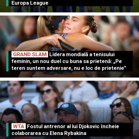
Europa League
GRAND SLAM
Lidera mondială a tenisului
feminin, un nou duel cu buna sa prietenă: „Pe
teren suntem adversare, nu e loc de prietenie”
WTA
Fostul antrenor al lui Djokovic încheie
colaborarea cu Elena Rybakina