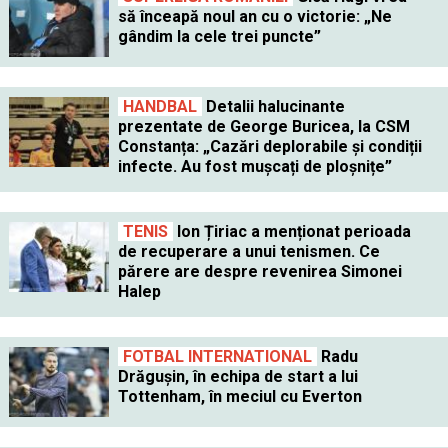
să înceapă noul an cu o victorie: „Ne
gândim la cele trei puncte”
HANDBAL
Detalii halucinante
prezentate de George Buricea, la CSM
Constanța: „Cazări deplorabile și condiții
infecte. Au fost mușcați de ploșnițe”
TENIS
Ion Țiriac a menționat perioada
de recuperare a unui tenismen. Ce
părere are despre revenirea Simonei
Halep
FOTBAL INTERNATIONAL
Radu
Drăgușin, în echipa de start a lui
Tottenham, în meciul cu Everton