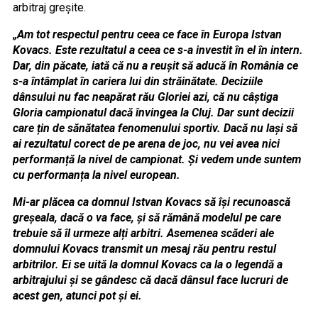
arbitraj greșite.
„Am tot respectul pentru ceea ce face în Europa Istvan
Kovacs. Este rezultatul a ceea ce s-a investit în el în intern.
Dar, din păcate, iată că nu a reușit să aducă în România ce
s-a întâmplat în cariera lui din străinătate. Deciziile
dânsului nu fac neapărat rău Gloriei azi, că nu câștiga
Gloria campionatul dacă învingea la Cluj. Dar sunt decizii
care țin de sănătatea fenomenului sportiv. Dacă nu lași să
ai rezultatul corect de pe arena de joc, nu vei avea nici
performanță la nivel de campionat. Și vedem unde suntem
cu performanța la nivel european.
Mi-ar plăcea ca domnul Istvan Kovacs să își recunoască
greșeala, dacă o va face, și să rămână modelul pe care
trebuie să îl urmeze alți arbitri. Asemenea scăderi ale
domnului Kovacs transmit un mesaj rău pentru restul
arbitrilor. Ei se uită la domnul Kovacs ca la o legendă a
arbitrajului și se gândesc că dacă dânsul face lucruri de
acest gen, atunci pot și ei.