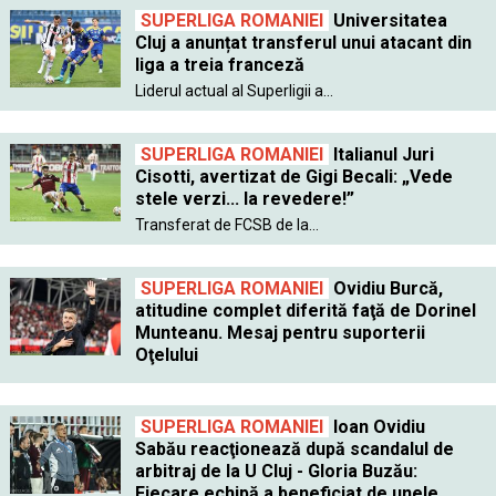
SUPERLIGA ROMANIEI
Universitatea
Cluj a anunțat transferul unui atacant din
liga a treia franceză
Liderul actual al Superligii a...
SUPERLIGA ROMANIEI
Italianul Juri
Cisotti, avertizat de Gigi Becali: „Vede
stele verzi... la revedere!”
Transferat de FCSB de la...
SUPERLIGA ROMANIEI
Ovidiu Burcă,
atitudine complet diferită faţă de Dorinel
Munteanu. Mesaj pentru suporterii
Oţelului
SUPERLIGA ROMANIEI
Ioan Ovidiu
Sabău reacţionează după scandalul de
arbitraj de la U Cluj - Gloria Buzău:
Fiecare echipă a beneficiat de unele