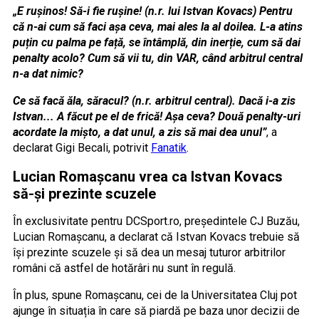
„E rușinos! Să-i fie rușine! (n.r. lui Istvan Kovacs) Pentru
că n-ai cum să faci așa ceva, mai ales la al doilea. L-a atins
puțin cu palma pe față, se întâmplă, din inerție, cum să dai
penalty acolo? Cum să vii tu, din VAR, când arbitrul central
n-a dat nimic?
Ce să facă ăla, săracul? (n.r. arbitrul central). Dacă i-a zis
Istvan... A făcut pe el de frică! Așa ceva? Două penalty-uri
acordate la mișto, a dat unul, a zis să mai dea unul”
, a
declarat Gigi Becali, potrivit
Fanatik
.
Lucian Romașcanu vrea ca Istvan Kovacs
să-și prezinte scuzele
În exclusivitate pentru DCSport.ro, președintele CJ Buzău,
Lucian Romașcanu, a declarat că Istvan Kovacs trebuie să
își prezinte scuzele și să dea un mesaj tuturor arbitrilor
români că astfel de hotărâri nu sunt în regulă.
În plus, spune Romașcanu, cei de la Universitatea Cluj pot
ajunge în situația în care să piardă pe baza unor decizii de