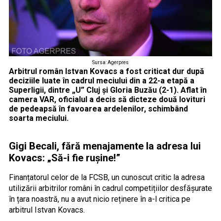
Sursa: Agerpres
Arbitrul român Istvan Kovacs a fost criticat dur după
deciziile luate în cadrul meciului din a 22-a etapă a
Superligii, dintre „U” Cluj și Gloria Buzău (2-1). Aflat în
camera VAR, oficialul a decis să dicteze două lovituri
de pedeapsă în favoarea ardelenilor, schimbând
soarta meciului.
Gigi Becali, fără menajamente la adresa lui
Kovacs: „Să-i fie rușine!”
Finanțatorul celor de la FCSB, un cunoscut critic la adresa
utilizării arbitrilor români în cadrul competițiilor desfășurate
în țara noastră, nu a avut nicio reținere în a-l critica pe
arbitrul Istvan Kovacs.