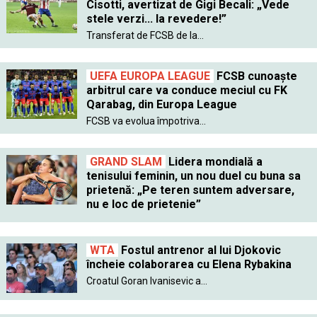
Cisotti, avertizat de Gigi Becali: „Vede
stele verzi... la revedere!”
Transferat de FCSB de la...
UEFA EUROPA LEAGUE
FCSB cunoaște
arbitrul care va conduce meciul cu FK
Qarabag, din Europa League
FCSB va evolua împotriva...
GRAND SLAM
Lidera mondială a
tenisului feminin, un nou duel cu buna sa
prietenă: „Pe teren suntem adversare,
nu e loc de prietenie”
WTA
Fostul antrenor al lui Djokovic
încheie colaborarea cu Elena Rybakina
Croatul Goran Ivanisevic a...