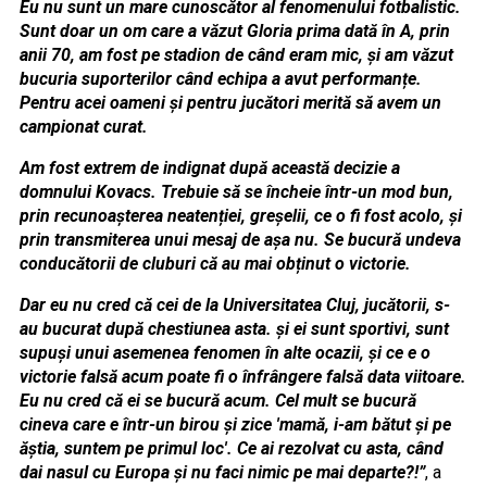
Eu nu sunt un mare cunoscător al fenomenului fotbalistic.
Sunt doar un om care a văzut Gloria prima dată în A, prin
anii 70, am fost pe stadion de când eram mic, și am văzut
bucuria suporterilor când echipa a avut performanțe.
Pentru acei oameni și pentru jucători merită să avem un
campionat curat.
Am fost extrem de indignat după această decizie a
domnului Kovacs. Trebuie să se încheie într-un mod bun,
prin recunoașterea neatenției, greșelii, ce o fi fost acolo, și
prin transmiterea unui mesaj de așa nu. Se bucură undeva
conducătorii de cluburi că au mai obținut o victorie.
Dar eu nu cred că cei de la Universitatea Cluj, jucătorii, s-
au bucurat după chestiunea asta. și ei sunt sportivi, sunt
supuși unui asemenea fenomen în alte ocazii, și ce e o
victorie falsă acum poate fi o înfrângere falsă data viitoare.
Eu nu cred că ei se bucură acum. Cel mult se bucură
cineva care e într-un birou și zice 'mamă, i-am bătut și pe
ăștia, suntem pe primul loc'. Ce ai rezolvat cu asta, când
dai nasul cu Europa și nu faci nimic pe mai departe?!”
, a