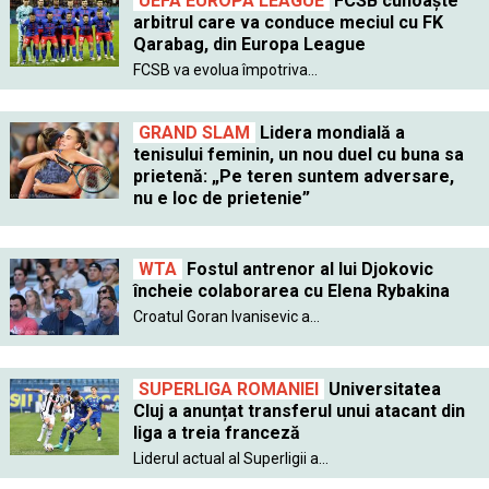
UEFA EUROPA LEAGUE
FCSB cunoaște
arbitrul care va conduce meciul cu FK
Qarabag, din Europa League
FCSB va evolua împotriva...
GRAND SLAM
Lidera mondială a
tenisului feminin, un nou duel cu buna sa
prietenă: „Pe teren suntem adversare,
nu e loc de prietenie”
WTA
Fostul antrenor al lui Djokovic
încheie colaborarea cu Elena Rybakina
Croatul Goran Ivanisevic a...
SUPERLIGA ROMANIEI
Universitatea
Cluj a anunțat transferul unui atacant din
liga a treia franceză
Liderul actual al Superligii a...