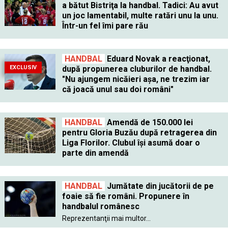
a bătut Bistriţa la handbal. Tadici: Au avut
un joc lamentabil, multe ratări unu la unu.
Într-un fel îmi pare rău
HANDBAL
Eduard Novak a reacţionat,
EXCLUSIV
după propunerea cluburilor de handbal.
"Nu ajungem nicăieri aşa, ne trezim iar
că joacă unul sau doi români"
HANDBAL
Amendă de 150.000 lei
pentru Gloria Buzău după retragerea din
Liga Florilor. Clubul îşi asumă doar o
parte din amendă
HANDBAL
Jumătate din jucătorii de pe
foaie să fie români. Propunere în
handbalul românesc
Reprezentanţii mai multor...