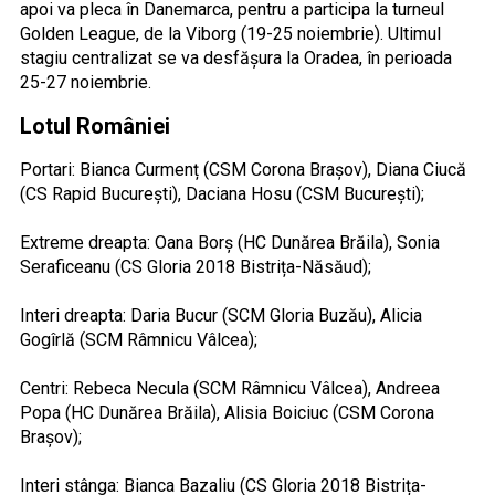
apoi va pleca în Danemarca, pentru a participa la turneul
Golden League, de la Viborg (19-25 noiembrie). Ultimul
stagiu centralizat se va desfășura la Oradea, în perioada
25-27 noiembrie.
Lotul României
Portari: Bianca Curmenț (CSM Corona Brașov), Diana Ciucă
(CS Rapid București), Daciana Hosu (CSM București);
Extreme dreapta: Oana Borș (HC Dunărea Brăila), Sonia
Seraficeanu (CS Gloria 2018 Bistrița-Năsăud);
Interi dreapta: Daria Bucur (SCM Gloria Buzău), Alicia
Gogîrlă (SCM Râmnicu Vâlcea);
Centri: Rebeca Necula (SCM Râmnicu Vâlcea), Andreea
Popa (HC Dunărea Brăila), Alisia Boiciuc (CSM Corona
Brașov);
Interi stânga: Bianca Bazaliu (CS Gloria 2018 Bistrița-