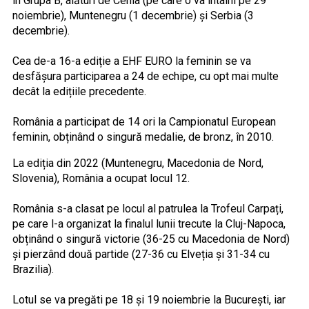
în Grupa B, alături de Cehia (pe care o va întâlni pe 29
noiembrie), Muntenegru (1 decembrie) și Serbia (3
decembrie).
Cea de-a 16-a ediție a EHF EURO la feminin se va
desfășura participarea a 24 de echipe, cu opt mai multe
decât la edițiile precedente.
România a participat de 14 ori la Campionatul European
feminin, obținând o singură medalie, de bronz, în 2010.
La ediția din 2022 (Muntenegru, Macedonia de Nord,
Slovenia), România a ocupat locul 12.
România s-a clasat pe locul al patrulea la Trofeul Carpați,
pe care l-a organizat la finalul lunii trecute la Cluj-Napoca,
obținând o singură victorie (36-25 cu Macedonia de Nord)
și pierzând două partide (27-36 cu Elveția și 31-34 cu
Brazilia).
Lotul se va pregăti pe 18 și 19 noiembrie la București, iar