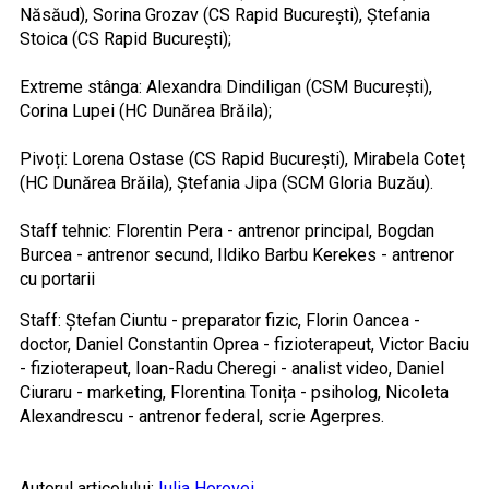
Năsăud), Sorina Grozav (CS Rapid București), Ștefania
Stoica (CS Rapid București);
Extreme stânga: Alexandra Dindiligan (CSM București),
Corina Lupei (HC Dunărea Brăila);
Pivoți: Lorena Ostase (CS Rapid București), Mirabela Coteț
(HC Dunărea Brăila), Ștefania Jipa (SCM Gloria Buzău).
Staff tehnic: Florentin Pera - antrenor principal, Bogdan
Burcea - antrenor secund, Ildiko Barbu Kerekes - antrenor
cu portarii
Staff: Ștefan Ciuntu - preparator fizic, Florin Oancea -
doctor, Daniel Constantin Oprea - fizioterapeut, Victor Baciu
- fizioterapeut, Ioan-Radu Cheregi - analist video, Daniel
Ciuraru - marketing, Florentina Tonița - psiholog, Nicoleta
Alexandrescu - antrenor federal, scrie Agerpres.
Autorul articolului:
Iulia Horovei