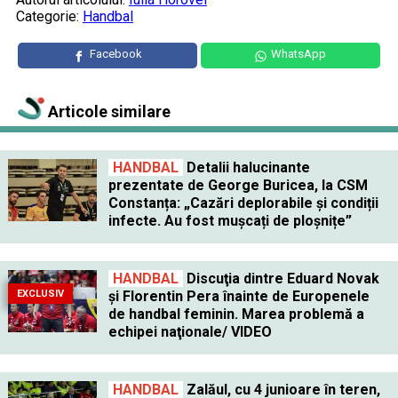
Categorie:
Handbal
Facebook
WhatsApp
Articole similare
HANDBAL
Detalii halucinante
prezentate de George Buricea, la CSM
Constanța: „Cazări deplorabile și condiții
infecte. Au fost mușcați de ploșnițe”
HANDBAL
Discuţia dintre Eduard Novak
EXCLUSIV
şi Florentin Pera înainte de Europenele
de handbal feminin. Marea problemă a
echipei naţionale/ VIDEO
HANDBAL
Zalăul, cu 4 junioare în teren,