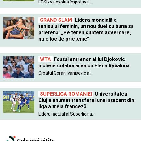
FCSB va evolua împotriva...
GRAND SLAM
Lidera mondială a
tenisului feminin, un nou duel cu buna sa
prietenă: „Pe teren suntem adversare,
nu e loc de prietenie”
WTA
Fostul antrenor al lui Djokovic
încheie colaborarea cu Elena Rybakina
Croatul Goran Ivanisevic a...
SUPERLIGA ROMANIEI
Universitatea
Cluj a anunțat transferul unui atacant din
liga a treia franceză
Liderul actual al Superligii a...
Cele mai citite