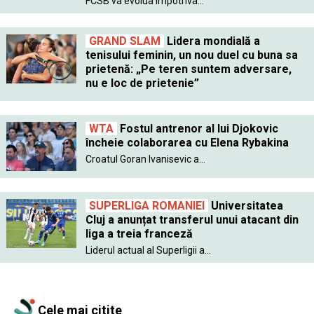
FCSB va evolua împotriva...
GRAND SLAM
Lidera mondială a
tenisului feminin, un nou duel cu buna sa
prietenă: „Pe teren suntem adversare,
nu e loc de prietenie”
WTA
Fostul antrenor al lui Djokovic
încheie colaborarea cu Elena Rybakina
Croatul Goran Ivanisevic a...
SUPERLIGA ROMANIEI
Universitatea
Cluj a anunțat transferul unui atacant din
liga a treia franceză
Liderul actual al Superligii a...
Cele mai citite