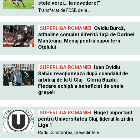
stele verzi... la revedere!”
Transferat de FCSB de la...
SUPERLIGA ROMANIEI
Ovidiu Burcă,
atitudine complet diferită faţă de Dorinel
Munteanu. Mesaj pentru suporterii
Oţelului
SUPERLIGA ROMANIEI
Ioan Ovidiu
Sabău reacţionează după scandalul de
arbitraj de la U Cluj - Gloria Buzău:
Fiecare echipă a beneficiat de unele
greşeli
SUPERLIGA ROMANIEI
Buget important
pentru Universitatea Cluj, liderul la zi din
Liga 1
Radu Constanţea, preşedintele...