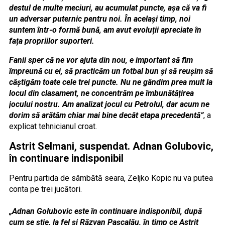
destul de multe meciuri, au acumulat puncte, așa că va fi
un adversar puternic pentru noi. În același timp, noi
suntem într-o formă bună, am avut evoluții apreciate în
fața propriilor suporteri.
Fanii sper că ne vor ajuta din nou, e important să fim
împreună cu ei, să practicăm un fotbal bun și să reușim să
câștigăm toate cele trei puncte. Nu ne gândim prea mult la
locul din clasament, ne concentrăm pe îmbunătățirea
jocului nostru. Am analizat jocul cu Petrolul, dar acum ne
dorim să arătăm chiar mai bine decât etapa precedentă”
, a
explicat tehnicianul croat.
Astrit Selmani, suspendat. Adnan Golubovic,
în continuare indisponibil
Pentru partida de sâmbătă seara, Zeljko Kopic nu va putea
conta pe trei jucători.
„Adnan Golubovic este în continuare indisponibil, după
cum se știe, la fel și Răzvan Pașcalău, în timp ce Astrit