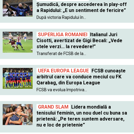
Șumudică, despre accederea în play-off
a Rapidului: „E un sentiment de fericire”
După victoria Rapidului în...
SUPERLIGA ROMANIEI
Italianul Juri
Cisotti, avertizat de Gigi Becali: „Vede
stele verzi... la revedere!”
Transferat de FCSB de la...
UEFA EUROPA LEAGUE
FCSB cunoaște
arbitrul care va conduce meciul cu FK
Qarabag, din Europa League
FCSB va evolua împotriva...
GRAND SLAM
Lidera mondială a
tenisului feminin, un nou duel cu buna sa
prietenă: „Pe teren suntem adversare,
nu e loc de prietenie”