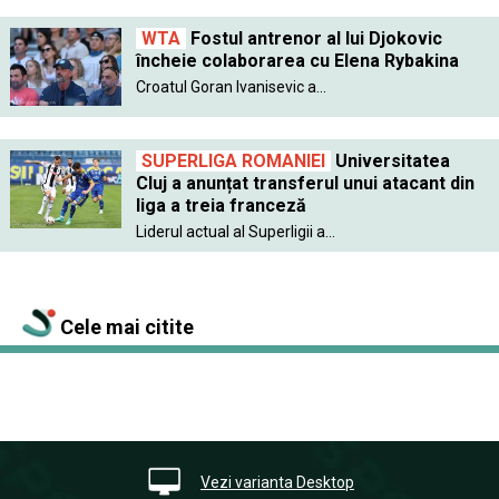
WTA
Fostul antrenor al lui Djokovic
încheie colaborarea cu Elena Rybakina
Croatul Goran Ivanisevic a...
SUPERLIGA ROMANIEI
Universitatea
Cluj a anunțat transferul unui atacant din
liga a treia franceză
Liderul actual al Superligii a...
Cele mai citite
Vezi varianta Desktop