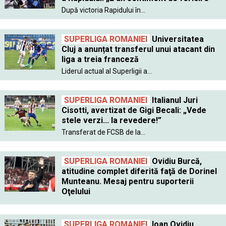
După victoria Rapidului în...
SUPERLIGA ROMANIEI
Universitatea
Cluj a anunțat transferul unui atacant din
liga a treia franceză
Liderul actual al Superligii a...
SUPERLIGA ROMANIEI
Italianul Juri
Cisotti, avertizat de Gigi Becali: „Vede
stele verzi... la revedere!”
Transferat de FCSB de la...
SUPERLIGA ROMANIEI
Ovidiu Burcă,
atitudine complet diferită faţă de Dorinel
Munteanu. Mesaj pentru suporterii
Oţelului
SUPERLIGA ROMANIEI
Ioan Ovidiu