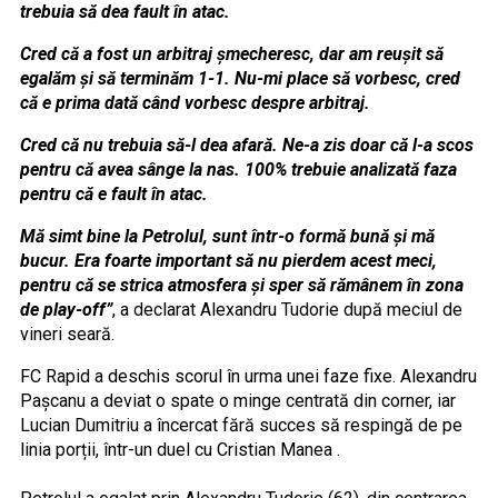
trebuia să dea fault în atac.
Cred că a fost un arbitraj șmecheresc, dar am reușit să
egalăm și să terminăm 1-1. Nu-mi place să vorbesc, cred
că e prima dată când vorbesc despre arbitraj.
Cred că nu trebuia să-l dea afară. Ne-a zis doar că l-a scos
pentru că avea sânge la nas. 100% trebuie analizată faza
pentru că e fault în atac.
Mă simt bine la Petrolul, sunt într-o formă bună și mă
bucur. Era foarte important să nu pierdem acest meci,
pentru că se strica atmosfera și sper să rămânem în zona
de play-off”
, a declarat Alexandru Tudorie după meciul de
vineri seară.
FC Rapid a deschis scorul în urma unei faze fixe. Alexandru
Pașcanu a deviat o spate o minge centrată din corner, iar
Lucian Dumitriu a încercat fără succes să respingă de pe
linia porții, într-un duel cu Cristian Manea .