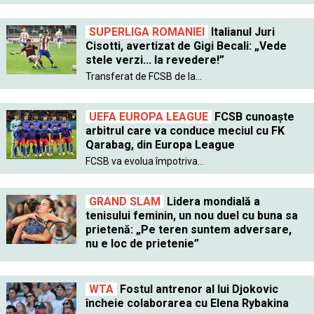
SUPERLIGA ROMANIEI
Italianul Juri
Cisotti, avertizat de Gigi Becali: „Vede
stele verzi... la revedere!”
Transferat de FCSB de la...
UEFA EUROPA LEAGUE
FCSB cunoaște
arbitrul care va conduce meciul cu FK
Qarabag, din Europa League
FCSB va evolua împotriva...
GRAND SLAM
Lidera mondială a
tenisului feminin, un nou duel cu buna sa
prietenă: „Pe teren suntem adversare,
nu e loc de prietenie”
WTA
Fostul antrenor al lui Djokovic
încheie colaborarea cu Elena Rybakina