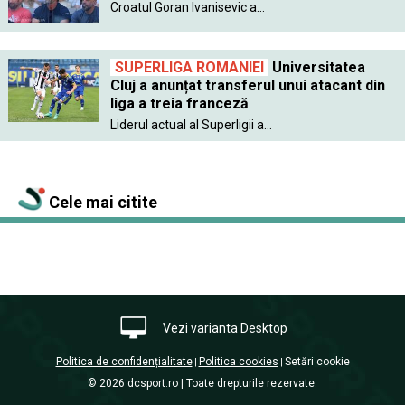
Croatul Goran Ivanisevic a...
SUPERLIGA ROMANIEI
Universitatea
Cluj a anunțat transferul unui atacant din
liga a treia franceză
Liderul actual al Superligii a...
Cele mai citite
Vezi varianta Desktop
Politica de confidențialitate
Politica cookies
Setări cookie
|
|
© 2026 dcsport.ro | Toate drepturile rezervate.