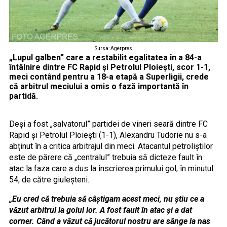
Sursa: Agerpres
„Lupul galben” care a restabilit egalitatea în a 84-a
întâlnire dintre FC Rapid și Petrolul Ploiești, scor 1-1,
meci contând pentru a 18-a etapă a Superligii, crede
că arbitrul meciului a omis o fază importantă în
partidă.
Deși a fost „salvatorul” partidei de vineri seară dintre FC
Rapid și Petrolul Ploiești (1-1), Alexandru Tudorie nu s-a
abținut în a critica arbitrajul din meci. Atacantul petroliștilor
este de părere că „centralul” trebuia să dicteze fault în
atac la faza care a dus la înscrierea primului gol, în minutul
54, de către giuleșteni.
„Eu cred că trebuia să câștigam acest meci, nu știu ce a
văzut arbitrul la golul lor. A fost fault în atac și a dat
corner. Când a văzut că jucătorul nostru are sânge la nas