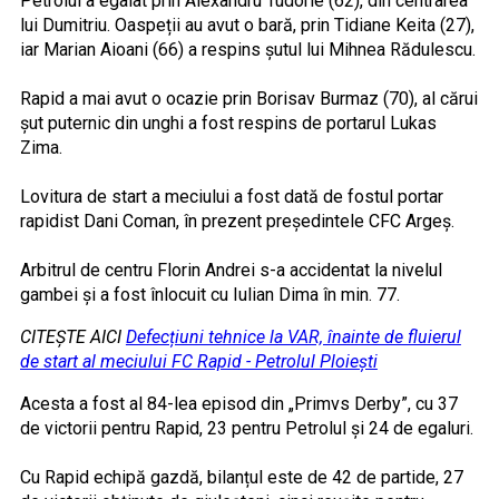
Petrolul a egalat prin Alexandru Tudorie (62), din centrarea
lui Dumitriu. Oaspeții au avut o bară, prin Tidiane Keita (27),
iar Marian Aioani (66) a respins șutul lui Mihnea Rădulescu.
Rapid a mai avut o ocazie prin Borisav Burmaz (70), al cărui
șut puternic din unghi a fost respins de portarul Lukas
Zima.
Lovitura de start a meciului a fost dată de fostul portar
rapidist Dani Coman, în prezent președintele CFC Argeș.
Arbitrul de centru Florin Andrei s-a accidentat la nivelul
gambei și a fost înlocuit cu Iulian Dima în min. 77.
CITEȘTE AICI
Defecțiuni tehnice la VAR, înainte de fluierul
de start al meciului FC Rapid - Petrolul Ploiești
Acesta a fost al 84-lea episod din „Primvs Derby”, cu 37
de victorii pentru Rapid, 23 pentru Petrolul și 24 de egaluri.
Cu Rapid echipă gazdă, bilanțul este de 42 de partide, 27