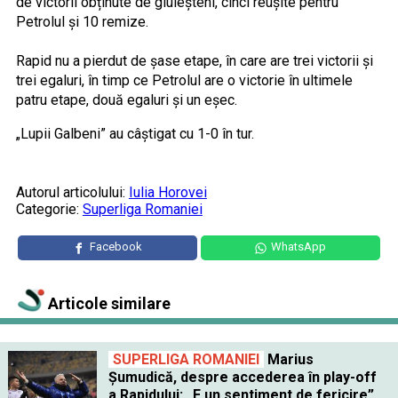
de victorii obținute de giuleșteni, cinci reușite pentru
Petrolul și 10 remize.
Rapid nu a pierdut de șase etape, în care are trei victorii și
trei egaluri, în timp ce Petrolul are o victorie în ultimele
patru etape, două egaluri și un eșec.
„Lupii Galbeni” au câștigat cu 1-0 în tur.
Autorul articolului:
Iulia Horovei
Categorie:
Superliga Romaniei
Facebook
WhatsApp
Articole similare
SUPERLIGA ROMANIEI
Marius
Șumudică, despre accederea în play-off
a Rapidului: „E un sentiment de fericire”