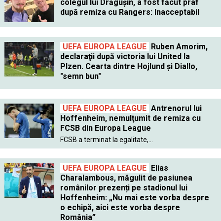
colegul lui Drăguşin, a fost făcut praf
după remiza cu Rangers: Inacceptabil
UEFA EUROPA LEAGUE
Ruben Amorim,
declaraţii după victoria lui United la
Plzen. Cearta dintre Hojlund şi Diallo,
"semn bun"
UEFA EUROPA LEAGUE
Antrenorul lui
Hoffenheim, nemulţumit de remiza cu
FCSB din Europa League
FCSB a terminat la egalitate,...
UEFA EUROPA LEAGUE
Elias
Charalambous, măgulit de pasiunea
românilor prezenți pe stadionul lui
Hoffenheim: „Nu mai este vorba despre
o echipă, aici este vorba despre
România”