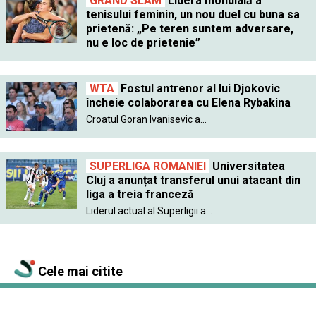
GRAND SLAM
Lidera mondială a
tenisului feminin, un nou duel cu buna sa
prietenă: „Pe teren suntem adversare,
nu e loc de prietenie”
WTA
Fostul antrenor al lui Djokovic
încheie colaborarea cu Elena Rybakina
Croatul Goran Ivanisevic a...
SUPERLIGA ROMANIEI
Universitatea
Cluj a anunțat transferul unui atacant din
liga a treia franceză
Liderul actual al Superligii a...
Cele mai citite