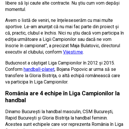
libere să își caute alte contracte. Nu știu cum vom depăși
momentul.
Avem o listă de veniri, ne înțeleseserăm cu mai multe
sportive. Le-am anunțat că nu mai fac parte din proiect și
că, practic, clubul e închis. Nici nu știu dacă vom participa în
ediția următoare a Ligii Campionilor sau dacă ne vom
înscrie în campionat”, a precizat Maja Bulatovic, directorul
executiv al clubului, conform
Vijesti.me
.
Buducnost a câştigat Liga Campionilor în 2012 şi 2015.
Conform
handball-planet
, Bojana Popovic ar urma să se
transfere la Gloria Bistriţa, o altă echipă românească care
va participa în Liga Campionilor.
România are 4 echipe în Liga Campionilor la
handbal
Dinamo Bucureşti la handbal masculin, CSM Bucureşti,
Rapid Bucureşti şi Gloria Bistriţa la handbal feminin.
Acestea sunt echipele care vor reprezenta România în Liga