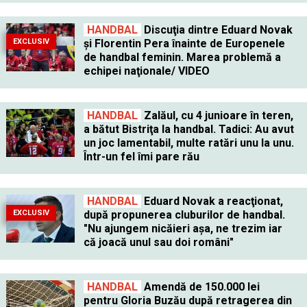
HANDBAL
Discuţia dintre Eduard Novak
EXCLUSIV
şi Florentin Pera înainte de Europenele
de handbal feminin. Marea problemă a
echipei naţionale/ VIDEO
HANDBAL
Zalăul, cu 4 junioare în teren,
a bătut Bistriţa la handbal. Tadici: Au avut
un joc lamentabil, multe ratări unu la unu.
Într-un fel îmi pare rău
HANDBAL
Eduard Novak a reacţionat,
EXCLUSIV
după propunerea cluburilor de handbal.
"Nu ajungem nicăieri aşa, ne trezim iar
că joacă unul sau doi români"
HANDBAL
Amendă de 150.000 lei
pentru Gloria Buzău după retragerea din