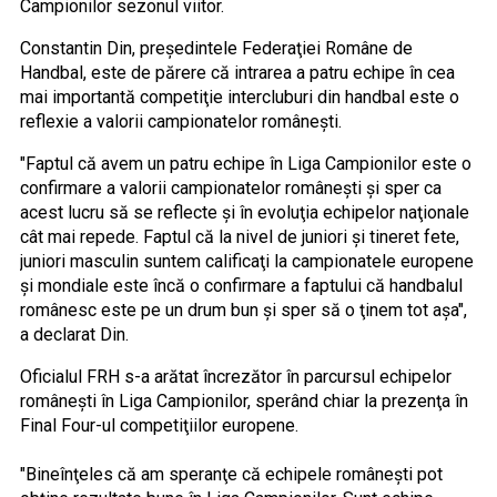
Campionilor sezonul viitor.
Constantin Din, preşedintele Federaţiei Române de
Handbal, este de părere că intrarea a patru echipe în cea
mai importantă competiţie intercluburi din handbal este o
reflexie a valorii campionatelor româneşti.
"Faptul că avem un patru echipe în Liga Campionilor este o
confirmare a valorii campionatelor româneşti şi sper ca
acest lucru să se reflecte şi în evoluţia echipelor naţionale
cât mai repede. Faptul că la nivel de juniori şi tineret fete,
juniori masculin suntem calificaţi la campionatele europene
şi mondiale este încă o confirmare a faptului că handbalul
românesc este pe un drum bun şi sper să o ţinem tot aşa",
a declarat Din.
Oficialul FRH s-a arătat încrezător în parcursul echipelor
româneşti în Liga Campionilor, sperând chiar la prezenţa în
Final Four-ul competiţiilor europene.
"Bineînţeles că am speranţe că echipele româneşti pot