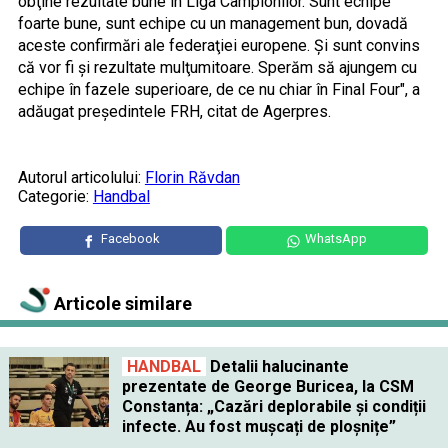
obţine rezultate bune în Liga Campionilor. Sunt echipe
foarte bune, sunt echipe cu un management bun, dovadă
aceste confirmări ale federaţiei europene. Şi sunt convins
că vor fi şi rezultate mulţumitoare. Sperăm să ajungem cu
echipe în fazele superioare, de ce nu chiar în Final Four", a
adăugat preşedintele FRH, citat de Agerpres.
Autorul articolului:
Florin Răvdan
Categorie:
Handbal
Facebook
WhatsApp
Articole similare
HANDBAL
Detalii halucinante
prezentate de George Buricea, la CSM
Constanța: „Cazări deplorabile și condiții
infecte. Au fost mușcați de ploșnițe”