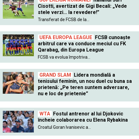
Cisotti, avertizat de Gigi Becali: „Vede
stele verzi... la revedere!”
Transferat de FCSB de la...
UEFA EUROPA LEAGUE
FCSB cunoaște
arbitrul care va conduce meciul cu FK
Qarabag, din Europa League
FCSB va evolua împotriva...
GRAND SLAM
Lidera mondială a
tenisului feminin, un nou duel cu buna sa
prietenă: „Pe teren suntem adversare,
nu e loc de prietenie”
WTA
Fostul antrenor al lui Djokovic
încheie colaborarea cu Elena Rybakina
Croatul Goran Ivanisevic a...