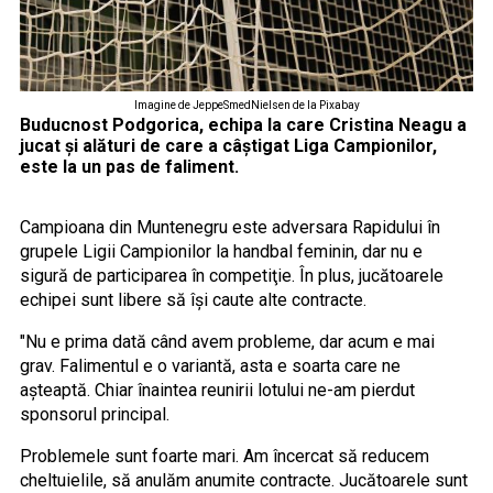
Imagine de JeppeSmedNielsen de la Pixabay
Buducnost Podgorica, echipa la care Cristina Neagu a
jucat şi alături de care a câştigat Liga Campionilor,
este la un pas de faliment.
Campioana din Muntenegru este adversara Rapidului în
grupele Ligii Campionilor la handbal feminin, dar nu e
sigură de participarea în competiţie. În plus, jucătoarele
echipei sunt libere să îşi caute alte contracte.
"Nu e prima dată când avem probleme, dar acum e mai
grav. Falimentul e o variantă, asta e soarta care ne
așteaptă. Chiar înaintea reunirii lotului ne-am pierdut
sponsorul principal.
Problemele sunt foarte mari. Am încercat să reducem
cheltuielile, să anulăm anumite contracte. Jucătoarele sunt