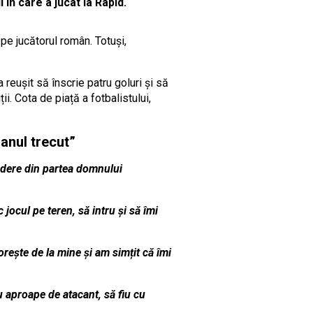
 în care a jucat la Rapid.
 pe jucătorul român. Totuși,
a reușit să înscrie patru goluri și să
i. Cota de piață a fotbalistului,
 anul trecut”
edere din partea domnului
jocul pe teren, să intru și să îmi
rește de la mine și am simțit că îmi
au aproape de atacant, să fiu cu