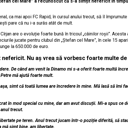
Ștefan cel Mare” a recunoscut că s-a simțit nefericit în timpul
nal, ca mai apoi FC Rapid, în cursul anului trecut, să îl împrumute
lești pare că nu i-a surâs atât de mult.
îrjan are o evoluție foarte bună în tricoul „câinilor roșii”. Acesta 
urile jucate pentru clubul din „Ștefan cel Mare”, în cele 15 apariți
 ajunge la 650.000 de euro.
t nefericit. Nu aș vrea să vorbesc foarte multe de
dere. De când am venit la Dinamo mi s-a oferit foarte multă încr
Petre mă ajută foarte mult.
a, simt că toată lumea are încredere în mine. Mă lasă să îmi fac 
at în mod special cu mine, dar am avut discuții. Mi-a spus ce do
anul trecut.
ibertate pe teren. Anul trecut jucam într-o poziție diferită, să st
ta mă simt bine, am libertate.