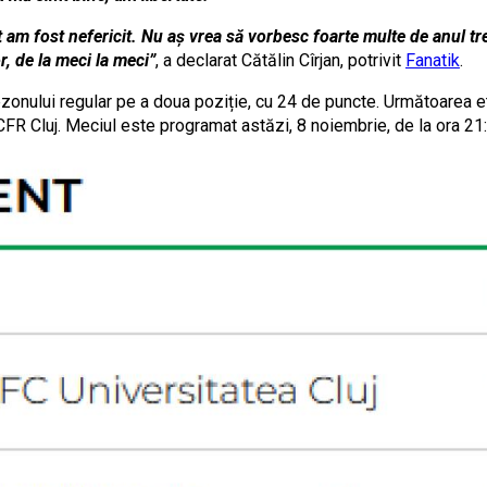
am fost nefericit. Nu aș vrea să vorbesc foarte multe de anul tre
r, de la meci la meci”
, a declarat Cătălin Cîrjan, potrivit
Fanatik
.
zonului regular pe a doua poziție, cu 24 de puncte. Următoarea et
a CFR Cluj. Meciul este programat astăzi, 8 noiembrie, de la ora 21