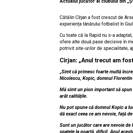
Actualul jucător al clubului din „
Cătălin Cîrjan a fost crescut de Arse
experiența tânărului fotbalist în Giu
Cu toate că la Rapid nu s-a adaptat, C
ofere alte două pase decisive în meci
potrivit site-urilor de specialitate,
Cîrjan: „Anul trecut am fos
„Simt că primesc foarte multă încre
Nicolescu, Kopic, domnul Florentin 
Mă simt un pion important să spun aș
arăt calitățile.
Nu pot spune că domnul Kopic a lucr
dă exact ceea ce am nevoie, față de 
Sunt un jucător care are nevoie de l
spatele la poartă, dificil. Anul aces