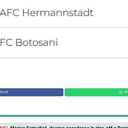
ebook
W