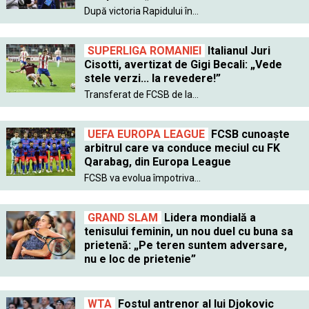
După victoria Rapidului în...
SUPERLIGA ROMANIEI
Italianul Juri
Cisotti, avertizat de Gigi Becali: „Vede
stele verzi... la revedere!”
Transferat de FCSB de la...
UEFA EUROPA LEAGUE
FCSB cunoaște
arbitrul care va conduce meciul cu FK
Qarabag, din Europa League
FCSB va evolua împotriva...
GRAND SLAM
Lidera mondială a
tenisului feminin, un nou duel cu buna sa
prietenă: „Pe teren suntem adversare,
nu e loc de prietenie”
WTA
Fostul antrenor al lui Djokovic