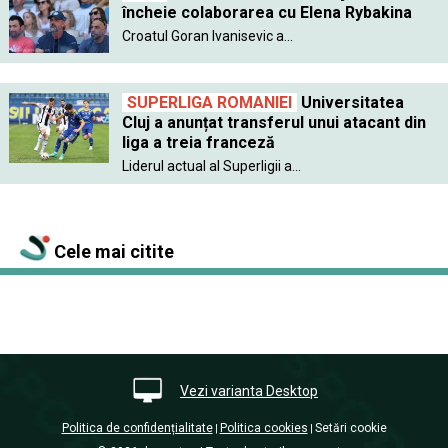
încheie colaborarea cu Elena Rybakina
Croatul Goran Ivanisevic a...
SUPERLIGA ROMANIEI
Universitatea
Cluj a anunțat transferul unui atacant din
liga a treia franceză
Liderul actual al Superligii a...
Cele mai citite
Vezi varianta Desktop
Politica de confidențialitate
Politica cookies
Setări cookie
|
|