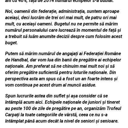
ani cu 40%, față de 2014 numărul echipelor s-a dublat.
Noi, oamenii din federație, administrația, suntem aproape
aceiași, deci lucrăm de trei ori mai mult, de patru ori mai
mult, cu aceiași oameni. Bugetul nu ne permite să mărim
numărul personalului care lucrează în momentul de față și
a trebuit să luăm anumite decizii despre cum folosim acest
buget.
Putem să mărim numărul de angajați ai Federației Române
de Handbal, dar vom lua din banii de pregătire ai echipelor
naționale. Am preferat să ne chinuim mai mult noi și să
oferim pregătire suficientă pentru loturile naționale. Din
perspectiva asta am spus că a fost un an foarte intens și
vom continua pe acest drum al muncii asidue.
Spun lucrurile astea din suflet și așa consider că se
întâmplă acum aici. Echipele naționale de juniori și tineret
au peste 100 de zile de pregătire pe an, organizăm Trofeul
Carpați la toate categoriile de vârstă, ceea ce nu s-a
întâmplat până acum decât la nivel de seniori și senioare.