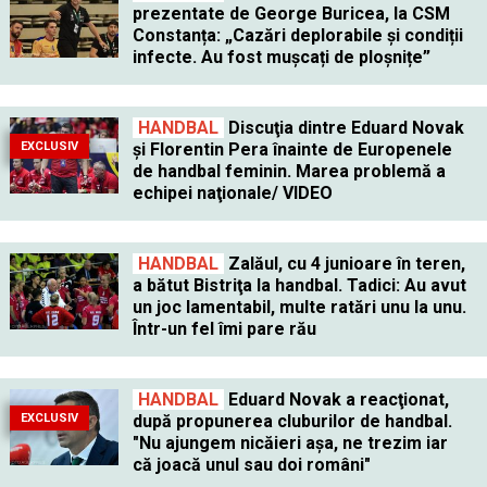
prezentate de George Buricea, la CSM
Constanța: „Cazări deplorabile și condiții
infecte. Au fost mușcați de ploșnițe”
HANDBAL
Discuţia dintre Eduard Novak
EXCLUSIV
şi Florentin Pera înainte de Europenele
de handbal feminin. Marea problemă a
echipei naţionale/ VIDEO
HANDBAL
Zalăul, cu 4 junioare în teren,
a bătut Bistriţa la handbal. Tadici: Au avut
un joc lamentabil, multe ratări unu la unu.
Într-un fel îmi pare rău
HANDBAL
Eduard Novak a reacţionat,
EXCLUSIV
după propunerea cluburilor de handbal.
"Nu ajungem nicăieri aşa, ne trezim iar
că joacă unul sau doi români"