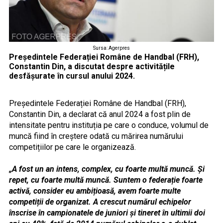
Sursa: Agerpres
Președintele Federației Române de Handbal (FRH),
Constantin Din, a discutat despre activitățile
desfășurate în cursul anului 2024.
Președintele Federației Române de Handbal (FRH),
Constantin Din, a declarat că anul 2024 a fost plin de
intensitate pentru instituția pe care o conduce, volumul de
muncă fiind în creștere odată cu mărirea numărului
competițiilor pe care le organizează.
„A fost un an intens, complex, cu foarte multă muncă. Și
repet, cu foarte multă muncă. Suntem o federație foarte
activă, consider eu ambițioasă, avem foarte multe
competiții de organizat. A crescut numărul echipelor
înscrise în campionatele de juniori și tineret în ultimii doi