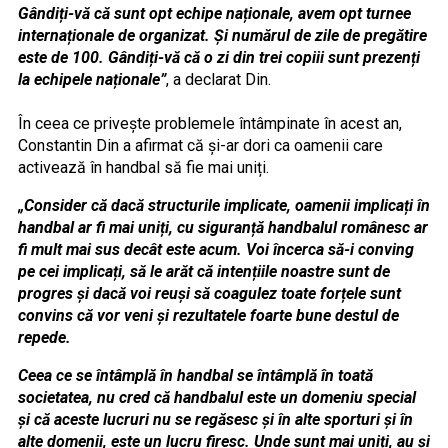
Gândiți-vă că sunt opt echipe naționale, avem opt turnee
internaționale de organizat. Și numărul de zile de pregătire
este de 100. Gândiți-vă că o zi din trei copiii sunt prezenți
la echipele naționale”
, a declarat Din.
În ceea ce privește problemele întâmpinate în acest an,
Constantin Din a afirmat că și-ar dori ca oamenii care
activează în handbal să fie mai uniți.
„Consider că dacă structurile implicate, oamenii implicați în
handbal ar fi mai uniți, cu siguranță handbalul românesc ar
fi mult mai sus decât este acum. Voi încerca să-i conving
pe cei implicați, să le arăt că intențiile noastre sunt de
progres și dacă voi reuși să coagulez toate forțele sunt
convins că vor veni și rezultatele foarte bune destul de
repede.
Ceea ce se întâmplă în handbal se întâmplă în toată
societatea, nu cred că handbalul este un domeniu special
și că aceste lucruri nu se regăsesc și în alte sporturi și în
alte domenii, este un lucru firesc. Unde sunt mai uniți, au și