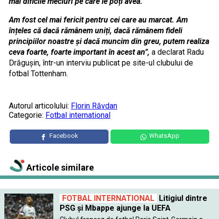
mai dificile meciuri pe care le poți avea.
Am fost cel mai fericit pentru cei care au marcat. Am
înțeles că dacă rămânem uniți, dacă rămânem fideli
principiilor noastre și dacă muncim din greu, putem realiza
ceva foarte, foarte important în acest an”,
a declarat Radu
Drăgușin, într-un interviu publicat pe site-ul clubului de
fotbal Tottenham.
Autorul articolului:
Florin Răvdan
Categorie:
Fotbal international
Facebook
WhatsApp
Articole similare
FOTBAL INTERNATIONAL
Litigiul dintre
PSG şi Mbappe ajunge la UEFA