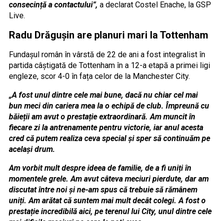
consecință a contactului”,
a declarat Costel Enache, la GSP
Live.
Radu Drăgușin are planuri mari la Tottenham
Fundașul român în vârstă de 22 de ani a fost integralist în
partida câștigată de Tottenham în a 12-a etapă a primei ligi
engleze, scor 4-0 în fața celor de la Manchester City.
„A fost unul dintre cele mai bune, dacă nu chiar cel mai
bun meci din cariera mea la o echipă de club. Împreună cu
băieții am avut o prestație extraordinară. Am muncit în
fiecare zi la antrenamente pentru victorie, iar anul acesta
cred că putem realiza ceva special și sper să continuăm pe
același drum.
Am vorbit mult despre ideea de familie, de a fi uniți în
momentele grele. Am avut câteva meciuri pierdute, dar am
discutat între noi și ne-am spus că trebuie să rămânem
uniți. Am arătat că suntem mai mult decât colegi. A fost o
prestație incredibilă aici, pe terenul lui City, unul dintre cele