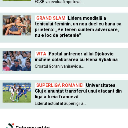
FCSB va evolua împotriva...
GRAND SLAM
Lidera mondială a
tenisului feminin, un nou duel cu buna sa
prietenă: „Pe teren suntem adversare,
nu e loc de prietenie”
WTA
Fostul antrenor al lui Djokovic
încheie colaborarea cu Elena Rybakina
Croatul Goran Ivanisevic a...
SUPERLIGA ROMANIEI
Universitatea
Cluj a anunțat transferul unui atacant din
liga a treia franceză
Liderul actual al Superligii a...
Cele mai citite