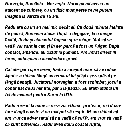
Norvegia, România - Norvegia. Norvegienii aveau un
atacant de culoare, cu un fizic mult peste ce ne putem
imagina la vârsta de 16 ani.
Radu era cu un an mai mic decât el. Cu două minute înainte
de pauză, România ataca. După o degajare, la o minge
înaltă, Radu și atacantul fugeau spre minge fără să se
vadă. Au sărit la cap și în aer parcă a fost un fulger. După
contact, amândoi au căzut la pământ. Am intrat direct în
teren, anticipam o accidentare gravă
Cât alergam spre teren, Radu a început ușor să se ridice.
Apoi s-a ridicat lângă adversarul lui și își așeza părul pe
lângă bentiță. Jucătorul norvegian a fost schimbat, jocul a
continuat două minute, până la pauză. Eu eram atunci un
fel de secund pentru Sorin la U16.
Radu a venit la mine și mi-a zis «Domn' profesor, mă doare
tare lângă coaste și nu mai pot să respir. M-am ridicat că
am vrut ca adversarul să nu vadă că sufăr, am vrut să vadă
că sunt puternic». Radu avea două coaste rupte,