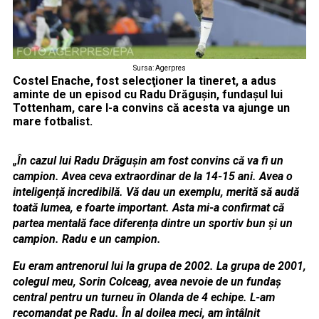
Sursa: Agerpres
Costel Enache, fost selecţioner la tineret, a adus
aminte de un episod cu Radu Drăguşin, fundaşul lui
Tottenham, care l-a convins că acesta va ajunge un
mare fotbalist.
„În cazul lui Radu Drăgușin am fost convins că va fi un
campion. Avea ceva extraordinar de la 14-15 ani. Avea o
inteligență incredibilă. Vă dau un exemplu, merită să audă
toată lumea, e foarte important. Asta mi-a confirmat că
partea mentală face diferența dintre un sportiv bun și un
campion. Radu e un campion.
Eu eram antrenorul lui la grupa de 2002. La grupa de 2001,
colegul meu, Sorin Colceag, avea nevoie de un fundaș
central pentru un turneu în Olanda de 4 echipe. L-am
recomandat pe Radu. În al doilea meci, am întâlnit