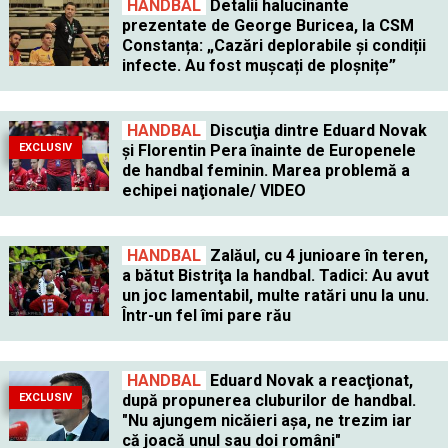
HANDBAL
Detalii halucinante
prezentate de George Buricea, la CSM
Constanța: „Cazări deplorabile și condiții
infecte. Au fost mușcați de ploșnițe”
HANDBAL
Discuţia dintre Eduard Novak
EXCLUSIV
şi Florentin Pera înainte de Europenele
de handbal feminin. Marea problemă a
echipei naţionale/ VIDEO
HANDBAL
Zalăul, cu 4 junioare în teren,
a bătut Bistriţa la handbal. Tadici: Au avut
un joc lamentabil, multe ratări unu la unu.
Într-un fel îmi pare rău
HANDBAL
Eduard Novak a reacţionat,
EXCLUSIV
după propunerea cluburilor de handbal.
"Nu ajungem nicăieri aşa, ne trezim iar
că joacă unul sau doi români"