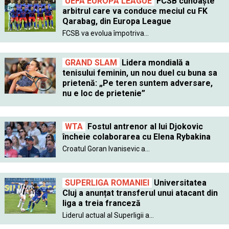
UEFA EUROPA LEAGUE
FCSB cunoaște
arbitrul care va conduce meciul cu FK
Qarabag, din Europa League
FCSB va evolua împotriva...
GRAND SLAM
Lidera mondială a
tenisului feminin, un nou duel cu buna sa
prietenă: „Pe teren suntem adversare,
nu e loc de prietenie”
WTA
Fostul antrenor al lui Djokovic
încheie colaborarea cu Elena Rybakina
Croatul Goran Ivanisevic a...
SUPERLIGA ROMANIEI
Universitatea
Cluj a anunțat transferul unui atacant din
liga a treia franceză
Liderul actual al Superligii a...