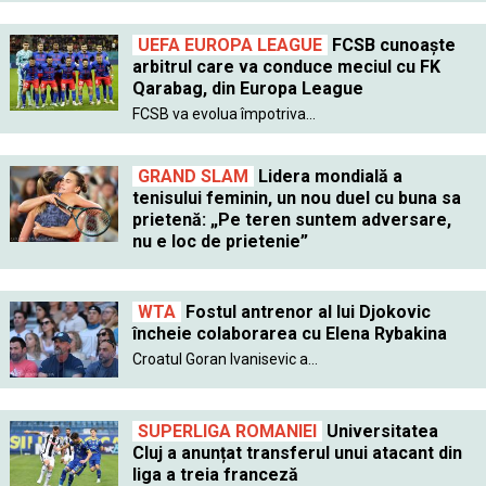
UEFA EUROPA LEAGUE
FCSB cunoaște
arbitrul care va conduce meciul cu FK
Qarabag, din Europa League
FCSB va evolua împotriva...
GRAND SLAM
Lidera mondială a
tenisului feminin, un nou duel cu buna sa
prietenă: „Pe teren suntem adversare,
nu e loc de prietenie”
WTA
Fostul antrenor al lui Djokovic
încheie colaborarea cu Elena Rybakina
Croatul Goran Ivanisevic a...
SUPERLIGA ROMANIEI
Universitatea
Cluj a anunțat transferul unui atacant din
liga a treia franceză