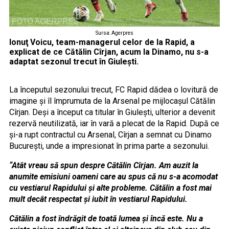
Sursa: Agerpres
Ionuţ Voicu, team-managerul celor de la Rapid, a
explicat de ce Cătălin Cîrjan, acum la Dinamo, nu s-a
adaptat sezonul trecut în Giuleşti.
La începutul sezonului trecut, FC Rapid dădea o lovitură de
imagine şi îl împrumuta de la Arsenal pe mijlocaşul Cătălin
Cîrjan. Deşi a început ca titular în Giuleşti, ulterior a devenit
rezervă neutilizată, iar în vară a plecat de la Rapid. După ce
şi-a rupt contractul cu Arsenal, Cîrjan a semnat cu Dinamo
Bucureşti, unde a impresionat în prima parte a sezonului.
“Atât vreau să spun despre Cătălin Cîrjan. Am auzit la
anumite emisiuni oameni care au spus că nu s-a acomodat
cu vestiarul Rapidului și alte probleme. Cătălin a fost mai
mult decât respectat și iubit în vestiarul Rapidului.
Cătălin a fost îndrăgit de toată lumea și încă este. Nu a