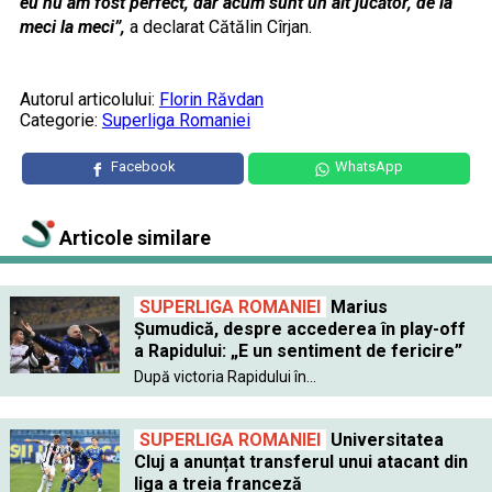
eu nu am fost perfect, dar acum sunt un alt jucător, de la
meci la meci”,
a declarat Cătălin Cîrjan.
Autorul articolului:
Florin Răvdan
Categorie:
Superliga Romaniei
Facebook
WhatsApp
Articole similare
SUPERLIGA ROMANIEI
Marius
Șumudică, despre accederea în play-off
a Rapidului: „E un sentiment de fericire”
După victoria Rapidului în...
SUPERLIGA ROMANIEI
Universitatea
Cluj a anunțat transferul unui atacant din
liga a treia franceză