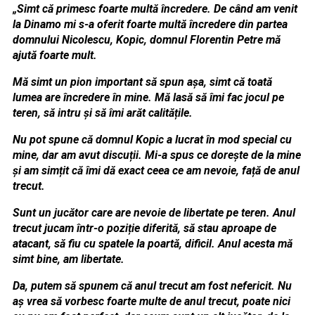
„Simt că primesc foarte multă încredere. De când am venit
la Dinamo mi s-a oferit foarte multă încredere din partea
domnului Nicolescu, Kopic, domnul Florentin Petre mă
ajută foarte mult.
Mă simt un pion important să spun așa, simt că toată
lumea are încredere în mine. Mă lasă să îmi fac jocul pe
teren, să intru și să îmi arăt calitățile.
Nu pot spune că domnul Kopic a lucrat în mod special cu
mine, dar am avut discuții. Mi-a spus ce dorește de la mine
și am simțit că îmi dă exact ceea ce am nevoie, față de anul
trecut.
Sunt un jucător care are nevoie de libertate pe teren. Anul
trecut jucam într-o poziție diferită, să stau aproape de
atacant, să fiu cu spatele la poartă, dificil. Anul acesta mă
simt bine, am libertate.
Da, putem să spunem că anul trecut am fost nefericit. Nu
aș vrea să vorbesc foarte multe de anul trecut, poate nici