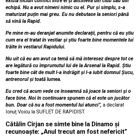
exista niciun conflict între el și altcineva din club sau din
echipă. Nu a avut nimeni nimic cu el. Pur și simplu, s-a
maturizat puțin mai greu. Eu nu debutase la seniori până
să vină la Rapid.
Pe mine m-au deranjat anumite declarații, pentru că eu știu
cum era el tratat în vestiar și știu foarte bine momentele lui
trăite în vestiarul Rapidului.
Nu uit că eu am avut ca temă să mă interesez despre tot ce
are legătură cu împrumutul lui de la Arsenal la Rapid. Știu
foarte bine cât de mult l-a îndrăgit și l-a iubit domnul Șucu,
antrenorul și toată lumea.
Eu cred că acum vede ce înseamnă să joace la seniori și o
face bine. Noi în continuare spunem că el este un jucător
bun. Doar că nu a fost momentul lui atunci”,
a declarat
Ionuț Voicu la SUFLET DE RAPIDIST.
Cătălin Cîrjan se simte bine la Dinamo și
recunoaște: „Anul trecut am fost nefericit”