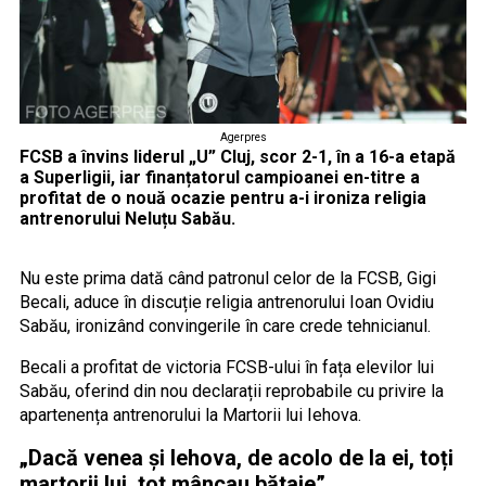
Agerpres
FCSB a învins liderul „U” Cluj, scor 2-1, în a 16-a etapă
a Superligii, iar finanțatorul campioanei en-titre a
profitat de o nouă ocazie pentru a-i ironiza religia
antrenorului Neluțu Sabău.
Nu este prima dată când patronul celor de la FCSB, Gigi
Becali, aduce în discuție religia antrenorului Ioan Ovidiu
Sabău, ironizând convingerile în care crede tehnicianul.
Becali a profitat de victoria FCSB-ului în fața elevilor lui
Sabău, oferind din nou declarații reprobabile cu privire la
apartenența antrenorului la Martorii lui Iehova.
„Dacă venea și Iehova, de acolo de la ei, toți
martorii lui, tot mâncau bătaie”