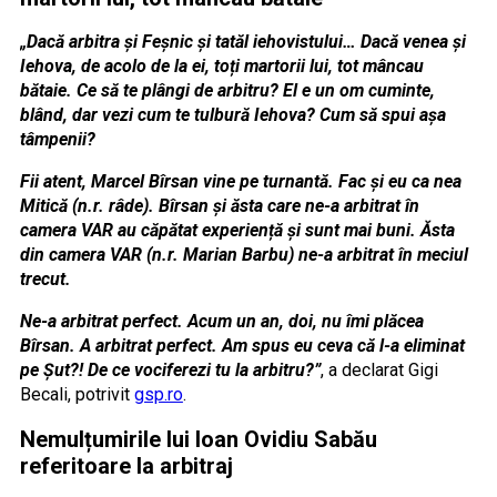
„Dacă arbitra și Feșnic și tatăl iehovistului… Dacă venea și
Iehova, de acolo de la ei, toți martorii lui, tot mâncau
bătaie. Ce să te plângi de arbitru? El e un om cuminte,
blând, dar vezi cum te tulbură Iehova? Cum să spui așa
tâmpenii?
Fii atent, Marcel Bîrsan vine pe turnantă. Fac și eu ca nea
Mitică (n.r. râde). Bîrsan și ăsta care ne-a arbitrat în
camera VAR au căpătat experiență și sunt mai buni. Ăsta
din camera VAR (n.r. Marian Barbu) ne-a arbitrat în meciul
trecut.
Ne-a arbitrat perfect. Acum un an, doi, nu îmi plăcea
Bîrsan. A arbitrat perfect. Am spus eu ceva că l-a eliminat
pe Șut?! De ce vociferezi tu la arbitru?”
, a declarat Gigi
Becali, potrivit
gsp.ro
.
Nemulțumirile lui Ioan Ovidiu Sabău
referitoare la arbitraj