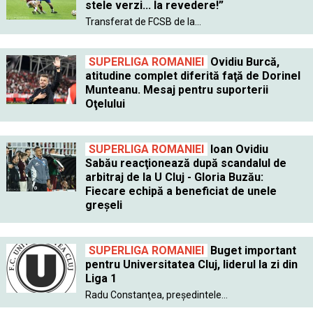
stele verzi... la revedere!”
Transferat de FCSB de la...
SUPERLIGA ROMANIEI
Ovidiu Burcă,
atitudine complet diferită faţă de Dorinel
Munteanu. Mesaj pentru suporterii
Oţelului
SUPERLIGA ROMANIEI
Ioan Ovidiu
Sabău reacţionează după scandalul de
arbitraj de la U Cluj - Gloria Buzău:
Fiecare echipă a beneficiat de unele
greşeli
SUPERLIGA ROMANIEI
Buget important
pentru Universitatea Cluj, liderul la zi din
Liga 1
Radu Constanţea, preşedintele...