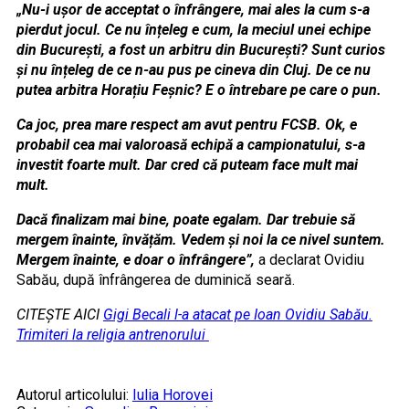
„Nu-i ușor de acceptat o înfrângere, mai ales la cum s-a
pierdut jocul. Ce nu înțeleg e cum, la meciul unei echipe
din București, a fost un arbitru din București? Sunt curios
și nu înțeleg de ce n-au pus pe cineva din Cluj. De ce nu
putea arbitra Horațiu Feșnic? E o întrebare pe care o pun.
Ca joc, prea mare respect am avut pentru FCSB. Ok, e
probabil cea mai valoroasă echipă a campionatului, s-a
investit foarte mult. Dar cred că puteam face mult mai
mult.
Dacă finalizam mai bine, poate egalam. Dar trebuie să
mergem înainte, învățăm. Vedem și noi la ce nivel suntem.
Mergem înainte, e doar o înfrângere”,
a declarat Ovidiu
Sabău, după înfrângerea de duminică seară.
CITEȘTE AICI
Gigi Becali l-a atacat pe Ioan Ovidiu Sabău.
Trimiteri la religia antrenorului
Autorul articolului:
Iulia Horovei