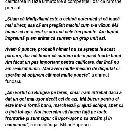
calificarea în faza următoare a competiției, dar că rămâne
precaut.
„Știam că Midtjylland este o echipă puternică și că joacă
mai direct, așa că am pregătit meciul cum s-a văzut. Mă
bucur că ne-a ieșit și am luat cele trei puncte. Am luptat
împreună și am arătat că suntem un grup unit azi.
Avem 9 puncte, probabil nimeni nu se aștepta la acest
parcurs, dar mă bucur că suntem într-o pasă foarte bună.
Am făcut un pas important pentru calificare, dar încă nu
am realizat nimic. Mai avem multe meciuri de disputat și
sperăm să obținem cât mai multe puncte”
, a afirmat
fundașul.
„Am vorbit cu Bîrligea pe teren, chiar l-am întrebat dacă a
dat un gol mai ușor decât cel de azi. Mă bucur pentru el,
este într-o formă bună, marchează și ajută echipa, sper să
o țină tot așa. Noi încercăm să facem față pe toate
fronturile și sunt sigur că ușor-ușor o să urcăm și în
campionat
”
, a mai adăugat Mihai Popescu.