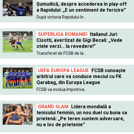
Șumudică, despre accederea în play-off
a Rapidului: „E un sentiment de fericire”
După victoria Rapidului în...
SUPERLIGA ROMANIEI
Italianul Juri
Cisotti, avertizat de Gigi Becali: „Vede
stele verzi... la revedere!”
Transferat de FCSB de la...
UEFA EUROPA LEAGUE
FCSB cunoaște
arbitrul care va conduce meciul cu FK
Qarabag, din Europa League
FCSB va evolua împotriva...
GRAND SLAM
Lidera mondială a
tenisului feminin, un nou duel cu buna sa
prietenă: „Pe teren suntem adversare,
nu e loc de prietenie”