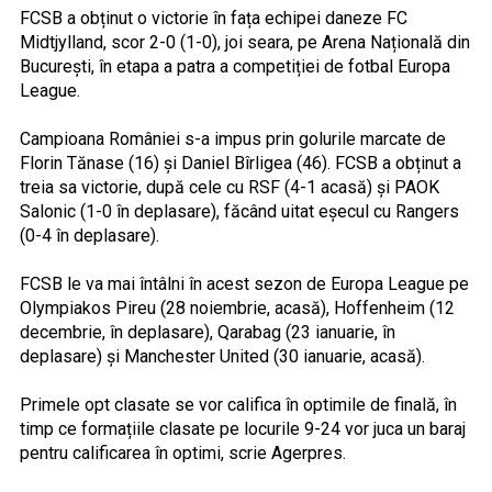
FCSB a obținut o victorie în fața echipei daneze FC
Midtjylland, scor 2-0 (1-0), joi seara, pe Arena Națională din
București, în etapa a patra a competiției de fotbal Europa
League.
Campioana României s-a impus prin golurile marcate de
Florin Tănase (16) și Daniel Bîrligea (46). FCSB a obținut a
treia sa victorie, după cele cu RSF (4-1 acasă) și PAOK
Salonic (1-0 în deplasare), făcând uitat eșecul cu Rangers
(0-4 în deplasare).
FCSB le va mai întâlni în acest sezon de Europa League pe
Olympiakos Pireu (28 noiembrie, acasă), Hoffenheim (12
decembrie, în deplasare), Qarabag (23 ianuarie, în
deplasare) și Manchester United (30 ianuarie, acasă).
Primele opt clasate se vor califica în optimile de finală, în
timp ce formațiile clasate pe locurile 9-24 vor juca un baraj
pentru calificarea în optimi, scrie Agerpres.