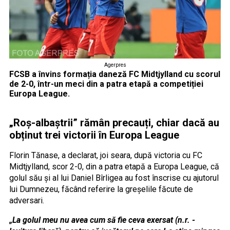
Agerpres
FCSB a învins formația daneză FC Midtjylland cu scorul
de 2-0, într-un meci din a patra etapă a competiției
Europa League.
„Roș-albaștrii” rămân precauți, chiar dacă au
obținut trei victorii în Europa League
Florin Tănase, a declarat, joi seara, după victoria cu FC
Midtjylland, scor 2-0, din a patra etapă a Europa League, că
golul său și al lui Daniel Bîrligea au fost înscrise cu ajutorul
lui Dumnezeu, făcând referire la greșelile făcute de
adversari.
„La golul meu nu avea cum să fie ceva exersat (n.r. -