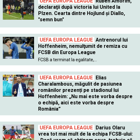
UEFA EUROPA LEAGUE
Ruben Amorim,
declaraţii după victoria lui United la
Plzen. Cearta dintre Hojlund şi Diallo,
"semn bun"
UEFA EUROPA LEAGUE
Antrenorul lui
Hoffenheim, nemulţumit de remiza cu
FCSB din Europa League
FCSB a terminat la egalitate,...
UEFA EUROPA LEAGUE
Elias
Charalambous, măgulit de pasiunea
românilor prezenți pe stadionul lui
Hoffenheim: „Nu mai este vorba despre
o echipă, aici este vorba despre
România”
UEFA EUROPA LEAGUE
Darius Olaru
vrea tot mai mult de la echipa FCSB-ului: