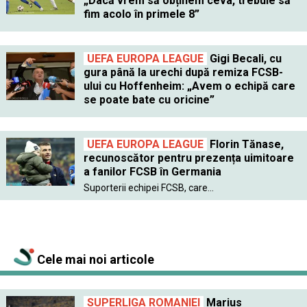
„Dacă vrem să obținem ceva, trebuie să
fim acolo în primele 8”
UEFA EUROPA LEAGUE
Gigi Becali, cu
gura până la urechi după remiza FCSB-
ului cu Hoffenheim: „Avem o echipă care
se poate bate cu oricine”
UEFA EUROPA LEAGUE
Florin Tănase,
recunoscător pentru prezența uimitoare
a fanilor FCSB în Germania
Suporterii echipei FCSB, care...
Cele mai noi articole
SUPERLIGA ROMANIEI
Marius