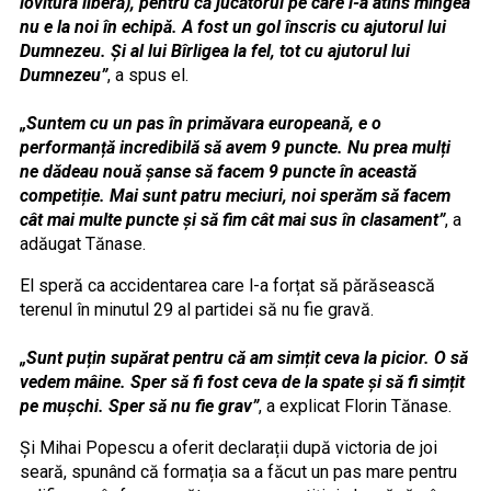
lovitura liberă), pentru că jucătorul pe care l-a atins mingea
nu e la noi în echipă. A fost un gol înscris cu ajutorul lui
Dumnezeu. Și al lui Bîrligea la fel, tot cu ajutorul lui
Dumnezeu”
, a spus el.
„Suntem cu un pas în primăvara europeană, e o
performanță incredibilă să avem 9 puncte. Nu prea mulți
ne dădeau nouă șanse să facem 9 puncte în această
competiție. Mai sunt patru meciuri, noi sperăm să facem
cât mai multe puncte și să fim cât mai sus în clasament”
, a
adăugat Tănase.
El speră ca accidentarea care l-a forțat să părăsească
terenul în minutul 29 al partidei să nu fie gravă.
„Sunt puțin supărat pentru că am simțit ceva la picior. O să
vedem mâine. Sper să fi fost ceva de la spate și să fi simțit
pe mușchi. Sper să nu fie grav”
, a explicat Florin Tănase.
Și Mihai Popescu a oferit declarații după victoria de joi
seară, spunând că formația sa a făcut un pas mare pentru