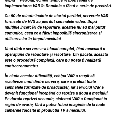
Rapid – Petrolul, echipa tehnică responsabilă de
implementarea VAR în România a făcut o serie de precizări.
Cu 60 de minute înainte de startul partidei, serverele VAR
furnizate de EVS au pierdut semnalele video. După
multiple încercări de repornire, acestea nu au mai putut
comunica, ceea ce a făcut imposibilă sincronizarea și
utilizarea lor în timpul meciului.
Unul dintre servere s-a blocat complet, fiind necesară o
operațiune de rebootare și resoftare. Din păcate, aceasta
este o procedură complexă, care nu poate fi realizată
contracronometru.
În ciuda acestor dificultăți, echipa VAR a reușit să
reactiveze unul dintre servere, care a preluat toate
semnalele furnizate de broadcaster, iar serviciul VAR a
devenit funcțional începând cu repriza a doua a meciului.
Pe durata reprizei secunde, sistemul VAR a funcționat în
regim de avarie, fără a putea folosi imaginile de la toate
camerele folosite în producția TV a meciului.