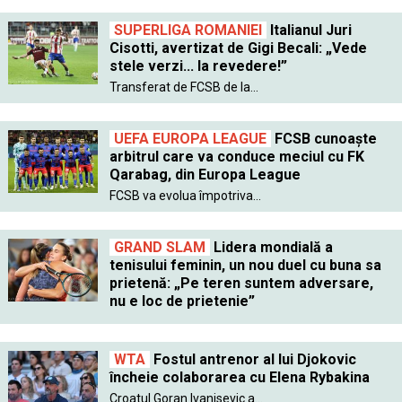
SUPERLIGA ROMANIEI
Italianul Juri
Cisotti, avertizat de Gigi Becali: „Vede
stele verzi... la revedere!”
Transferat de FCSB de la...
UEFA EUROPA LEAGUE
FCSB cunoaște
arbitrul care va conduce meciul cu FK
Qarabag, din Europa League
FCSB va evolua împotriva...
GRAND SLAM
Lidera mondială a
tenisului feminin, un nou duel cu buna sa
prietenă: „Pe teren suntem adversare,
nu e loc de prietenie”
WTA
Fostul antrenor al lui Djokovic
încheie colaborarea cu Elena Rybakina
Croatul Goran Ivanisevic a...