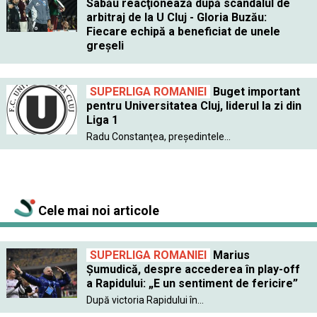
Sabău reacţionează după scandalul de
arbitraj de la U Cluj - Gloria Buzău:
Fiecare echipă a beneficiat de unele
greşeli
SUPERLIGA ROMANIEI
Buget important
pentru Universitatea Cluj, liderul la zi din
Liga 1
Radu Constanţea, preşedintele...
Cele mai noi articole
SUPERLIGA ROMANIEI
Marius
Șumudică, despre accederea în play-off
a Rapidului: „E un sentiment de fericire”
După victoria Rapidului în...