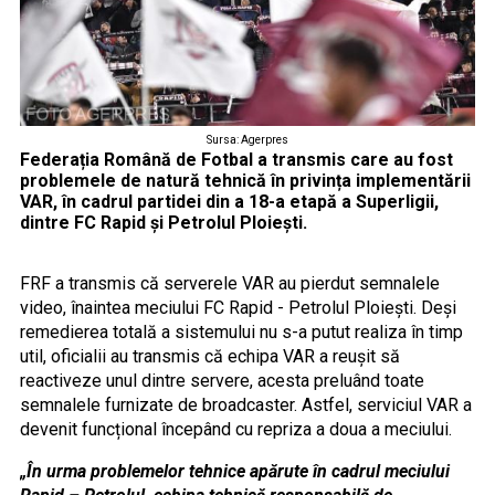
Sursa: Agerpres
Federația Română de Fotbal a transmis care au fost
problemele de natură tehnică în privința implementării
VAR, în cadrul partidei din a 18-a etapă a Superligii,
dintre FC Rapid și Petrolul Ploiești.
FRF a transmis că serverele VAR au pierdut semnalele
video, înaintea meciului FC Rapid - Petrolul Ploiești. Deși
remedierea totală a sistemului nu s-a putut realiza în timp
util, oficialii au transmis că echipa VAR a reușit să
reactiveze unul dintre servere, acesta preluând toate
semnalele furnizate de broadcaster. Astfel, serviciul VAR a
devenit funcțional începând cu repriza a doua a meciului.
„În urma problemelor tehnice apărute în cadrul meciului