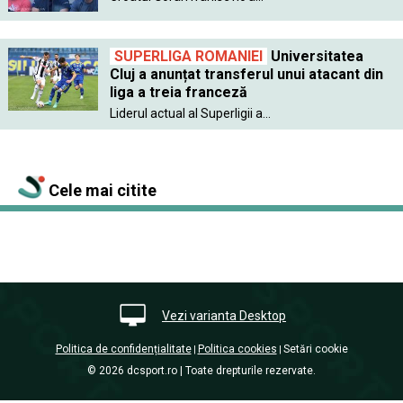
SUPERLIGA ROMANIEI
Universitatea
Cluj a anunțat transferul unui atacant din
liga a treia franceză
Liderul actual al Superligii a...
Cele mai citite
Vezi varianta Desktop
Politica de confidențialitate
Politica cookies
Setări cookie
|
|
© 2026 dcsport.ro | Toate drepturile rezervate.