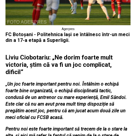
Agerpres
FC Botoșani - Politehnica Iași se întâlnesc într-un meci
din a 17-a etapă a Superligii.
Liviu Ciobotariu: „Ne dorim foarte mult
victoria, știm că va fi un joc complicat,
dificil”
„Un joc foarte important pentru noi. Întâlnim o echipă
foarte bine organizată, o echipă disciplinată tactic,
condusă de un antrenor cu mare experiență, Emil Săndoi.
Este clar că nu am avut prea mult timp dispoziție să
pregătim acest joc, pentru că am jucat acum două zile un
meci oficial cu FCSB acasă.
Pentru noi este foarte important să trecem de la o stare la
alta, și aici mă refer la faptul că venim de la o stare de