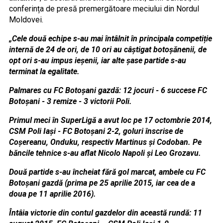
conferința de presă premergătoare meciului din Nordul
Moldovei.
„Cele două echipe s-au mai întâlnit în principala competiție
internă de 24 de ori, de 10 ori au câștigat botoșănenii, de
opt ori s-au impus ieșenii, iar alte șase partide s-au
terminat la egalitate.
Palmares cu FC Botoșani gazdă: 12 jocuri - 6 succese FC
Botoșani - 3 remize - 3 victorii Poli.
Primul meci în SuperLigă a avut loc pe 17 octombrie 2014,
CSM Poli Iași - FC Botoșani 2-2, goluri înscrise de
Coșereanu, Onduku, respectiv Martinus și Codoban. Pe
băncile tehnice s-au aflat Nicolo Napoli și Leo Grozavu.
Două partide s-au încheiat fără gol marcat, ambele cu FC
Botoșani gazdă (prima pe 25 aprilie 2015, iar cea de a
doua pe 11 aprilie 2016).
Întâia victorie din contul gazdelor din această rundă: 11