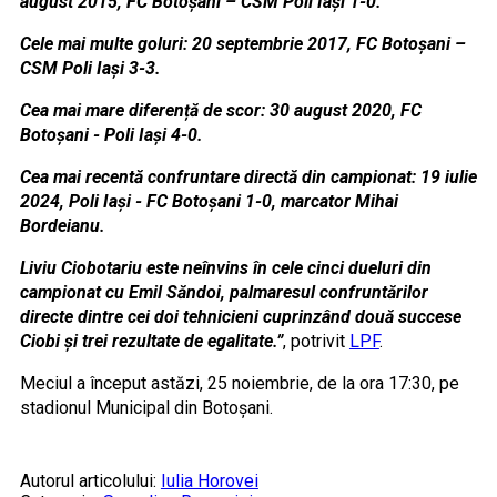
august 2015, FC Botoșani – CSM Poli Iași 1-0.
Cele mai multe goluri: 20 septembrie 2017, FC Botoșani –
CSM Poli Iași 3-3.
Cea mai mare diferență de scor: 30 august 2020, FC
Botoșani - Poli Iași 4-0.
Cea mai recentă confruntare directă din campionat: 19 iulie
2024, Poli Iași - FC Botoșani 1-0, marcator Mihai
Bordeianu.
Liviu Ciobotariu este neînvins în cele cinci dueluri din
campionat cu Emil Săndoi, palmaresul confruntărilor
directe dintre cei doi tehnicieni cuprinzând două succese
Ciobi și trei rezultate de egalitate.”
, potrivit
LPF
.
Meciul a început astăzi, 25 noiembrie, de la ora 17:30, pe
stadionul Municipal din Botoșani.
Autorul articolului:
Iulia Horovei