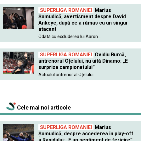
SUPERLIGA ROMANIEI
Marius
Şumudică, avertisment despre David
Ankeye, după ce a rămas cu un singur
atacant
Odată cu excluderea lui Aaron...
SUPERLIGA ROMANIEI
Ovidiu Burcă,
antrenorul Oțelului, nu uită Dinamo: „E
surpriza campionatului”
Actualul antrenor al Oțelului...
Cele mai noi articole
SUPERLIGA ROMANIEI
Marius
Șumudică, despre accederea în play-off
a Rapidului: „E un sentiment de fericire”