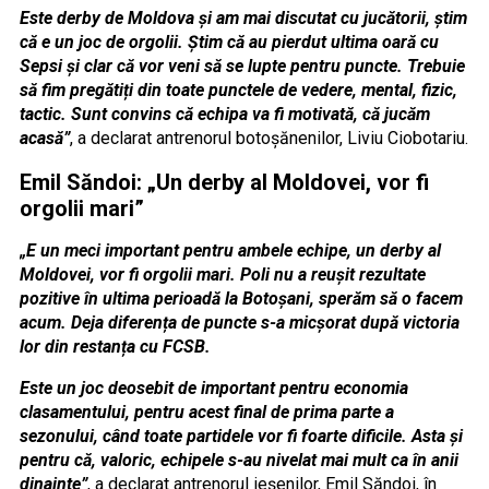
Este derby de Moldova și am mai discutat cu jucătorii, știm
că e un joc de orgolii. Știm că au pierdut ultima oară cu
Sepsi și clar că vor veni să se lupte pentru puncte. Trebuie
să fim pregătiți din toate punctele de vedere, mental, fizic,
tactic. Sunt convins că echipa va fi motivată, că jucăm
acasă”
, a declarat antrenorul botoșănenilor, Liviu Ciobotariu.
Emil Săndoi: „Un derby al Moldovei, vor fi
orgolii mari”
„E un meci important pentru ambele echipe, un derby al
Moldovei, vor fi orgolii mari. Poli nu a reușit rezultate
pozitive în ultima perioadă la Botoșani, sperăm să o facem
acum. Deja diferența de puncte s-a micșorat după victoria
lor din restanța cu FCSB.
Este un joc deosebit de important pentru economia
clasamentului, pentru acest final de prima parte a
sezonului, când toate partidele vor fi foarte dificile. Asta și
pentru că, valoric, echipele s-au nivelat mai mult ca în anii
dinainte”
, a declarat antrenorul ieșenilor, Emil Săndoi, în