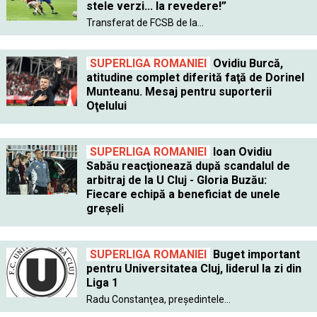
stele verzi... la revedere!”
Transferat de FCSB de la...
SUPERLIGA ROMANIEI
Ovidiu Burcă,
atitudine complet diferită faţă de Dorinel
Munteanu. Mesaj pentru suporterii
Oţelului
SUPERLIGA ROMANIEI
Ioan Ovidiu
Sabău reacţionează după scandalul de
arbitraj de la U Cluj - Gloria Buzău:
Fiecare echipă a beneficiat de unele
greşeli
SUPERLIGA ROMANIEI
Buget important
pentru Universitatea Cluj, liderul la zi din
Liga 1
Radu Constanţea, preşedintele...