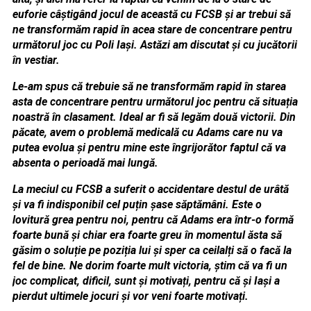
euforie câștigând jocul de această cu FCSB și ar trebui să
ne transformăm rapid în acea stare de concentrare pentru
următorul joc cu Poli Iași. Astăzi am discutat și cu jucătorii
în vestiar.
Le-am spus că trebuie să ne transformăm rapid în starea
asta de concentrare pentru următorul joc pentru că situația
noastră în clasament. Ideal ar fi să legăm două victorii. Din
păcate, avem o problemă medicală cu Adams care nu va
putea evolua și pentru mine este îngrijorător faptul că va
absenta o perioadă mai lungă.
La meciul cu FCSB a suferit o accidentare destul de urâtă
și va fi indisponibil cel puțin șase săptămâni. Este o
lovitură grea pentru noi, pentru că Adams era într-o formă
foarte bună și chiar era foarte greu în momentul ăsta să
găsim o soluție pe poziția lui și sper ca ceilalți să o facă la
fel de bine. Ne dorim foarte mult victoria, știm că va fi un
joc complicat, dificil, sunt și motivați, pentru că și Iași a
pierdut ultimele jocuri și vor veni foarte motivați.