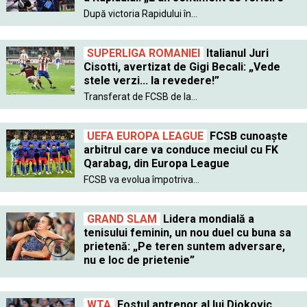
După victoria Rapidului în...
SUPERLIGA ROMANIEI
Italianul Juri
Cisotti, avertizat de Gigi Becali: „Vede
stele verzi... la revedere!”
Transferat de FCSB de la...
UEFA EUROPA LEAGUE
FCSB cunoaște
arbitrul care va conduce meciul cu FK
Qarabag, din Europa League
FCSB va evolua împotriva...
GRAND SLAM
Lidera mondială a
tenisului feminin, un nou duel cu buna sa
prietenă: „Pe teren suntem adversare,
nu e loc de prietenie”
WTA
Fostul antrenor al lui Djokovic