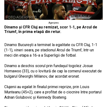
Agerpres
Dinamo şi CFR Cluj au remizat, scor 1-1, pe Arcul de
Triumf, în prima etapă din retur.
Dinamo Bucureşti a terminat la egalitate cu CFR Cluj, 1-1
(1-1), vineri seara, pe stadionul Arcul de Triumf, într-un
meci din etapa a 16-a a Superligii de fotbal.
Dinamo a deschis scorul prin fundaşul togolez Josue
Homawoo (33), cu o lovitură de cap la cornerul executat de
bulgarul Gheorghi Milanov, dar acordat eronat.
Clujenii au egalat în finalul primei reprize, prin Louis
Munteanu (45+2), care a profitat de o ciocnire între portarul
Adnan Golubovic şi Kennedy Boateng.