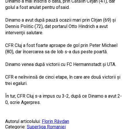
Dinamo a mai înscris o dată, prin Cătălin Cîrjan (41), dar
golul a fost anulat pentru ofsaid.
Dinamo a avut după pauză ocazii mari prin Cîrjan (69) şi
Dennis Politic (72), dat portarul Otto Hindrich a avut
intervenţii salutare.
CFR Cluj a fost foarte aproape de gol prin Peter Michael
(80), dar încercarea sa de lob s-a dus peste poartă.
Dinamo venea după victorii cu FC Hermannstadt şi UTA.
CFR e neînvinsă de cinci etape, în care are două victorii şi
trei egaluri.
În tur, CFR Cluj s-a impus cu 3-2, după ce Dinamo a avut 2-
0, scrie Agerpres.
Autorul articolului:
Florin Răvdan
Categorie:
Superliga Romaniei