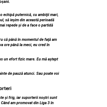
toşani.
o echipă puternică, cu ambiţii mari,
ul, să ieşim din această perioadă
 mai repede şi de a face o partidă
ntru că până în momentul de faţă am
va ore până la meci, eu cred în
pus un efort fizic mare. Eu mă aştept
ainte de pauză atunci. Sau poate voi
porteri
 şi frig, iar suporterii noştri sunt
. Când am promovat din Liga 3 în