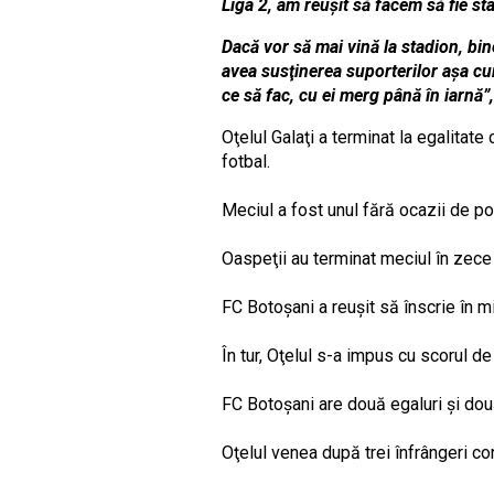
Liga 2, am reuşit să facem să fie sta
Dacă vor să mai vină la stadion, bi
avea susţinerea suporterilor aşa cum
ce să fac, cu ei merg până în iarnă”,
Oţelul Galaţi a terminat la egalitate
fotbal.
Meciul a fost unul fără ocazii de po
Oaspeţii au terminat meciul în zece 
FC Botoşani a reuşit să înscrie în mi
În tur, Oţelul s-a impus cu scorul de
FC Botoşani are două egaluri şi două
Oţelul venea după trei înfrângeri co