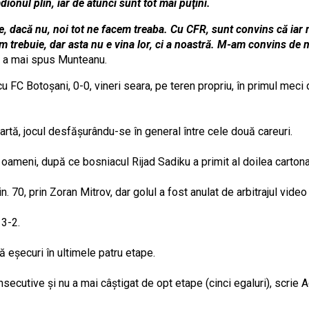
dionul plin, iar de atunci sunt tot mai puţini.
ne, dacă nu, noi tot ne facem treaba. Cu CFR, sunt convins că iar
 trebuie, dar asta nu e vina lor, ci a noastră. M-am convins de m
a mai spus Munteanu.
 cu FC Botoşani, 0-0, vineri seara, pe teren propriu, în primul meci
artă, jocul desfăşurându-se în general între cele două careuri.
oameni, după ce bosniacul Rijad Sadiku a primit al doilea cartona
n. 70, prin Zoran Mitrov, dar golul a fost anulat de arbitrajul vide
 3-2.
 eşecuri în ultimele patru etape.
nsecutive şi nu a mai câştigat de opt etape (cinci egaluri), scrie 