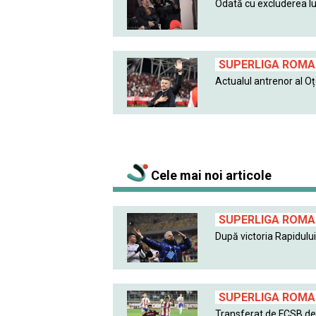
Odată cu excluderea lui
SUPERLIGA ROMAN
Actualul antrenor al Oțe
Cele mai noi articole
SUPERLIGA ROMAN
După victoria Rapidului 
SUPERLIGA ROMAN
Transferat de FCSB de l