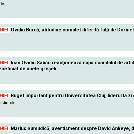
a...
IEI
Ovidiu Burcă, atitudine complet diferită faţă de Dorin
IEI
Ioan Ovidiu Sabău reacţionează după scandalul de arbitra
neficiat de unele greşeli
IEI
Buget important pentru Universitatea Cluj, liderul la zi 
dintele...
IEI
Marius Şumudică, avertisment despre David Ankeye, du