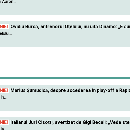
 Aaron...
IEI
Ovidiu Burcă, antrenorul Oțelului, nu uită Dinamo: „E s
lului...
IEI
Marius Șumudică, despre accederea în play-off a Rapidu
în...
IEI
Italianul Juri Cisotti, avertizat de Gigi Becali: „Vede ste
a...