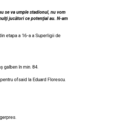
 nu se va umple stadionul, nu vom
ulţi jucători ce potenţial au. N-am
 din etapa a 16-a a Superligii de
ş galben în min. 84.
o pentru ofsaid la Eduard Florescu.
Agerpres.