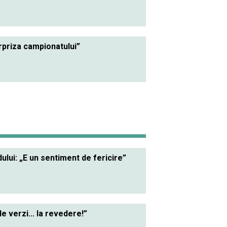
urpriza campionatului”
lui: „E un sentiment de fericire”
le verzi... la revedere!”