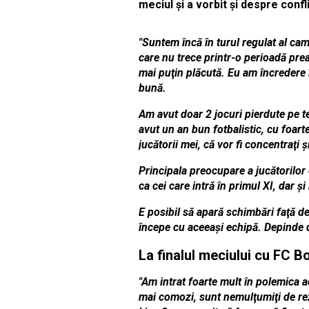
meciul şi a vorbit şi despre confl
"Suntem încă în turul regulat al ca
care nu trece printr-o perioadă pre
mai puţin plăcută. Eu am încredere în
bună.
Am avut doar 2 jocuri pierdute pe te
avut un an bun fotbalistic, cu foart
jucătorii mei, că vor fi concentraţi 
Principala preocupare a jucătorilor 
ca cei care intră în primul XI, dar şi
E posibil să apară schimbări faţă d
începe cu aceeaşi echipă. Depinde de
La finalul meciului cu FC Bo
"Am intrat foarte mult în polemica a
mai comozi, sunt nemulţumiţi de re