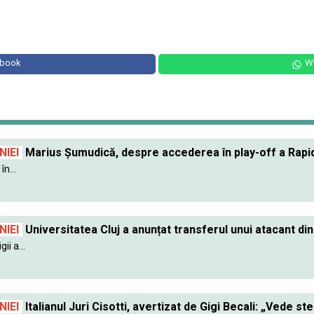
ebook
W
IEI
Marius Șumudică, despre accederea în play-off a Rapidu
în...
IEI
Universitatea Cluj a anunțat transferul unui atacant din
ii a...
IEI
Italianul Juri Cisotti, avertizat de Gigi Becali: „Vede ste