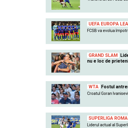
UEFA EUROPA LE
FCSB va evolua împotri
GRAND SLAM
Lide
nu e loc de prieten
WTA
Fostul antre
Croatul Goran Ivanisevic
SUPERLIGA ROMAN
Liderul actual al Superlig