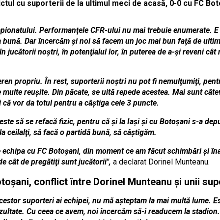
ictul cu suporterii de la ultimul meci de acasă, 0-0 cu FC Bo
mpionatului. Performanţele CFR-ului nu mai trebuie enumerate. E 
a bună. Dar încercăm şi noi să facem un joc mai bun faţă de ultim
 jucătorii noştri, în potenţialul lor, în puterea de a-şi reveni cât
ren propriu. În rest, suporterii noştri nu pot fi nemulţumiţi, pe
e multe reuşite. Din păcate, se uită repede acestea. Mai sunt câte
şi că vor da totul pentru a câştiga cele 3 puncte.
este să se refacă fizic, pentru că şi la Iaşi şi cu Botoşani s-a de
 la ceilalţi, să facă o partidă bună, să câştigăm.
e echipa cu FC Botoşani, din moment ce am făcut schimbări şi în
 cât de pregătiţi sunt jucătorii",
a declarat Dorinel Munteanu.
toşani, conflict între Dorinel Munteanu şi unii su
cestor suporteri ai echipei, nu mă aşteptam la mai multă lume. Este
zultate. Cu ceea ce avem, noi încercăm să-i readucem la stadion