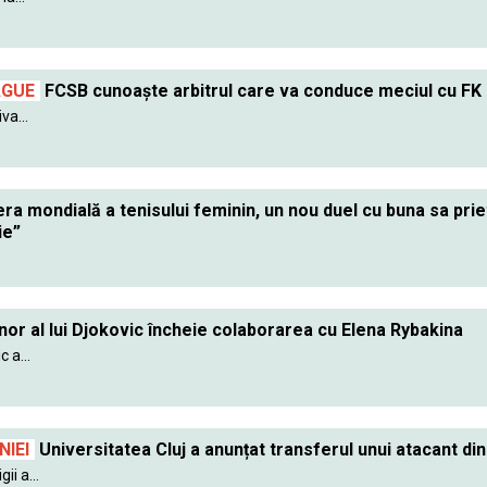
AGUE
FCSB cunoaște arbitrul care va conduce meciul cu FK
va...
ra mondială a tenisului feminin, un nou duel cu buna sa pr
ie”
nor al lui Djokovic încheie colaborarea cu Elena Rybakina
 a...
IEI
Universitatea Cluj a anunțat transferul unui atacant din
ii a...