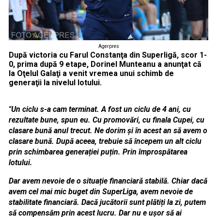
Agerpres
După victoria cu Farul Constanţa din Superligă, scor 1-
0, prima după 9 etape, Dorinel Munteanu a anunţat că
la Oţelul Galaţi a venit vremea unui schimb de
generaţii la nivelul lotului.
"Un ciclu s-a cam terminat. A fost un ciclu de 4 ani, cu
rezultate bune, spun eu. Cu promovări, cu finala Cupei, cu
clasare bună anul trecut. Ne dorim și în acest an să avem o
clasare bună. După aceea, trebuie să începem un alt ciclu
prin schimbarea generației puțin. Prin împrospătarea
lotului.
Dar avem nevoie de o situație financiară stabilă. Chiar dacă
avem cel mai mic buget din SuperLiga, avem nevoie de
stabilitate financiară. Dacă jucătorii sunt plătiți la zi, putem
să compensăm prin acest lucru. Dar nu e ușor să ai