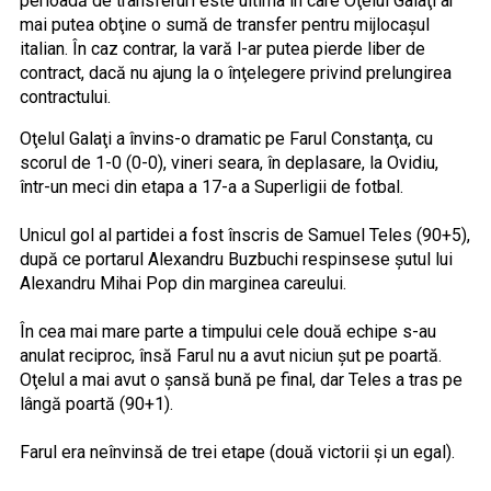
perioadă de transferuri este ultima în care Oţelul Galaţi ar
mai putea obţine o sumă de transfer pentru mijlocaşul
italian. În caz contrar, la vară l-ar putea pierde liber de
contract, dacă nu ajung la o înţelegere privind prelungirea
contractului.
Oţelul Galaţi a învins-o dramatic pe Farul Constanţa, cu
scorul de 1-0 (0-0), vineri seara, în deplasare, la Ovidiu,
într-un meci din etapa a 17-a a Superligii de fotbal.
Unicul gol al partidei a fost înscris de Samuel Teles (90+5),
după ce portarul Alexandru Buzbuchi respinsese şutul lui
Alexandru Mihai Pop din marginea careului.
În cea mai mare parte a timpului cele două echipe s-au
anulat reciproc, însă Farul nu a avut niciun şut pe poartă.
Oţelul a mai avut o şansă bună pe final, dar Teles a tras pe
lângă poartă (90+1).
Farul era neînvinsă de trei etape (două victorii şi un egal).