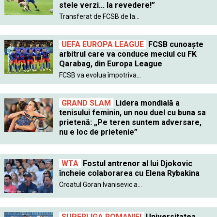
stele verzi... la revedere!”
Transferat de FCSB de la...
UEFA EUROPA LEAGUE
FCSB cunoaște
arbitrul care va conduce meciul cu FK
Qarabag, din Europa League
FCSB va evolua împotriva...
GRAND SLAM
Lidera mondială a
tenisului feminin, un nou duel cu buna sa
prietenă: „Pe teren suntem adversare,
nu e loc de prietenie”
WTA
Fostul antrenor al lui Djokovic
încheie colaborarea cu Elena Rybakina
Croatul Goran Ivanisevic a...
SUPERLIGA ROMANIEI
Universitatea