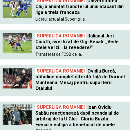
SUPERLIGA ROMANIEI
Universitatea
Cluj a anunțat transferul unui atacant din
liga a treia franceză
Liderul actual al Superligii a...
SUPERLIGA ROMANIEI
Italianul Juri
Cisotti, avertizat de Gigi Becali: „Vede
stele verzi... la revedere!”
Transferat de FCSB de la...
SUPERLIGA ROMANIEI
Ovidiu Burcă,
atitudine complet diferită faţă de Dorinel
Munteanu. Mesaj pentru suporterii
Oţelului
SUPERLIGA ROMANIEI
Ioan Ovidiu
Sabău reacţionează după scandalul de
arbitraj de la U Cluj - Gloria Buzău:
Fiecare echipă a beneficiat de unele