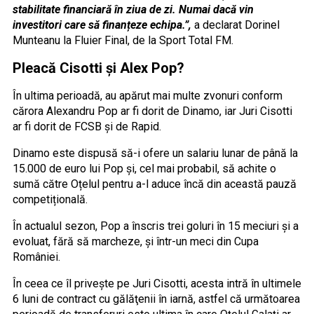
stabilitate financiară în ziua de zi. Numai dacă vin
investitori care să finanțeze echipa.”,
a declarat Dorinel
Munteanu la Fluier Final, de la Sport Total FM.
Pleacă Cisotti şi Alex Pop?
În ultima perioadă, au apărut mai multe zvonuri conform
cărora Alexandru Pop ar fi dorit de Dinamo, iar Juri Cisotti
ar fi dorit de FCSB şi de Rapid.
Dinamo este dispusă să-i ofere un salariu lunar de până la
15.000 de euro lui Pop și, cel mai probabil, să achite o
sumă către Oțelul pentru a-l aduce încă din această pauză
competițională.
În actualul sezon, Pop a înscris trei goluri în 15 meciuri și a
evoluat, fără să marcheze, și într-un meci din Cupa
României.
În ceea ce îl priveşte pe Juri Cisotti, acesta intră în ultimele
6 luni de contract cu gălăţenii în iarnă, astfel că următoarea