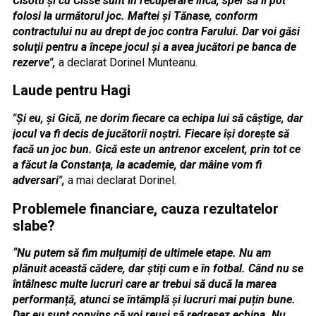
Cisotti şi cu Cisse sunt în recuperare încă, sper să îi pot
folosi la următorul joc. Maftei şi Tănase, conform
contractului nu au drept de joc contra Farului. Dar voi găsi
soluţii pentru a începe jocul şi a avea jucători pe banca de
rezerve",
a declarat Dorinel Munteanu.
Laude pentru Hagi
"Şi eu, şi Gică, ne dorim fiecare ca echipa lui să câştige, dar
jocul va fi decis de jucătorii noştri. Fiecare îşi doreşte să
facă un joc bun. Gică este un antrenor excelent, prin tot ce
a făcut la Constanţa, la academie, dar mâine vom fi
adversari",
a mai declarat Dorinel.
Problemele financiare, cauza rezultatelor
slabe?
“Nu putem să fim mulțumiți de ultimele etape. Nu am
plănuit această cădere, dar știți cum e în fotbal. Când nu se
întâlnesc multe lucruri care ar trebui să ducă la marea
performanță, atunci se întâmplă și lucruri mai puțin bune.
Dar eu sunt convins că voi reuși să redresez echipa. Nu