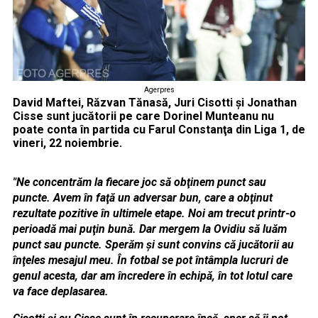
Agerpres
David Maftei, Răzvan Tănasă, Juri Cisotti şi Jonathan
Cisse sunt jucătorii pe care Dorinel Munteanu nu
poate conta în partida cu Farul Constanţa din Liga 1, de
vineri, 22 noiembrie.
"Ne concentrăm la fiecare joc să obţinem punct sau
puncte. Avem în faţă un adversar bun, care a obţinut
rezultate pozitive în ultimele etape. Noi am trecut printr-o
perioadă mai puţin bună. Dar mergem la Ovidiu să luăm
punct sau puncte. Sperăm şi sunt convins că jucătorii au
înţeles mesajul meu. În fotbal se pot întâmpla lucruri de
genul acesta, dar am încredere în echipă, în tot lotul care
va face deplasarea.