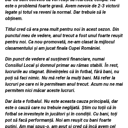
este o problemă foarte gravă. Avem nevoie de 2-3 victorii
legate și totul va reveni la normal. Dar trebuie să le
obținem.
Titlul cred că era prea mult pentru noi în acest sezon. Din
punctul meu de vedere, anul trecut a fost unul foarte reușit
pentru noi. Ca nou-promovată, ne-am clasat la mijlocul
clasamentului și am jucat finala Cupei României.
Din punct de vedere al susținerii financiare, numai
Consiliul Local și domnul primar au rămas stabili. În rest,
lucrurile au stagnat. Bineînțeles că în fotbal, fără bani, nu
poți să faci nimic. Nu mă refer la mulți bani. Mă refer la
lucruri pe care ni le permiteam anul trecut. Acum nu ne mai
permitem nici măcar aceste lucruri.
Dar ăsta e fotbalul. Nu este aceasta cauza principală, dar
este o cauză care nu trebuie neglijată. Știm cu toții că în
fotbal se investește în jucători și în condiții. Cu bani, toți
pot să facă performanță. Noi am reușit cu bani foarte
puțini. Am mai spus-o, am avut și cred că încă avem cel