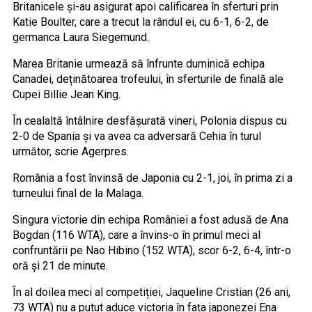
Britanicele și-au asigurat apoi calificarea în sferturi prin
Katie Boulter, care a trecut la rândul ei, cu 6-1, 6-2, de
germanca Laura Siegemund.
Marea Britanie urmează să înfrunte duminică echipa
Canadei, deținătoarea trofeului, în sferturile de finală ale
Cupei Billie Jean King.
În cealaltă întâlnire desfășurată vineri, Polonia dispus cu
2-0 de Spania și va avea ca adversară Cehia în turul
următor, scrie Agerpres.
România a fost învinsă de Japonia cu 2-1, joi, în prima zi a
turneului final de la Malaga.
Singura victorie din echipa României a fost adusă de Ana
Bogdan (116 WTA), care a învins-o în primul meci al
confruntării pe Nao Hibino (152 WTA), scor 6-2, 6-4, într-o
oră și 21 de minute.
În al doilea meci al competiției, Jaqueline Cristian (26 ani,
73 WTA) nu a putut aduce victoria în fața japonezei Ena