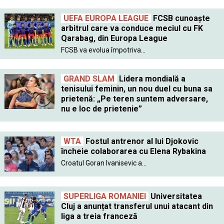
UEFA EUROPA LEAGUE
FCSB cunoaște
arbitrul care va conduce meciul cu FK
Qarabag, din Europa League
FCSB va evolua împotriva...
GRAND SLAM
Lidera mondială a
tenisului feminin, un nou duel cu buna sa
prietenă: „Pe teren suntem adversare,
nu e loc de prietenie”
WTA
Fostul antrenor al lui Djokovic
încheie colaborarea cu Elena Rybakina
Croatul Goran Ivanisevic a...
SUPERLIGA ROMANIEI
Universitatea
Cluj a anunțat transferul unui atacant din
liga a treia franceză