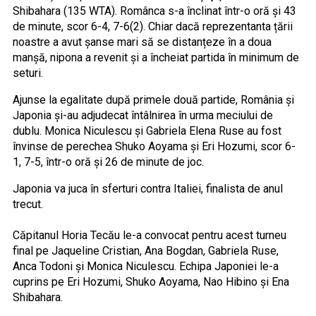
Shibahara (135 WTA). Românca s-a înclinat într-o oră și 43
de minute, scor 6-4, 7-6(2). Chiar dacă reprezentanta țării
noastre a avut șanse mari să se distanțeze în a doua
manșă, nipona a revenit și a încheiat partida în minimum de
seturi.
Ajunse la egalitate după primele două partide, România și
Japonia și-au adjudecat întâlnirea în urma meciului de
dublu. Monica Niculescu și Gabriela Elena Ruse au fost
învinse de perechea Shuko Aoyama și Eri Hozumi, scor 6-
1, 7-5, într-o oră și 26 de minute de joc.
Japonia va juca în sferturi contra Italiei, finalista de anul
trecut.
Căpitanul Horia Tecău le-a convocat pentru acest turneu
final pe Jaqueline Cristian, Ana Bogdan, Gabriela Ruse,
Anca Todoni și Monica Niculescu. Echipa Japoniei le-a
cuprins pe Eri Hozumi, Shuko Aoyama, Nao Hibino și Ena
Shibahara.