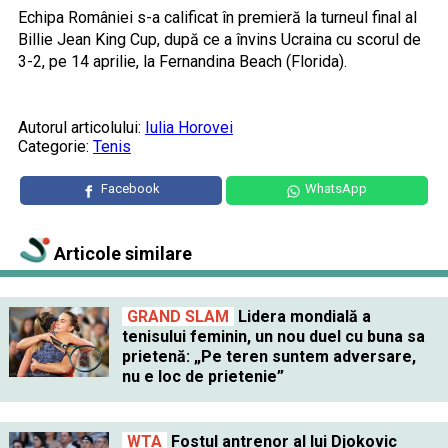
Echipa României s-a calificat în premieră la turneul final al
Billie Jean King Cup, după ce a învins Ucraina cu scorul de
3-2, pe 14 aprilie, la Fernandina Beach (Florida).
Autorul articolului:
Iulia Horovei
Categorie:
Tenis
Facebook
WhatsApp
Articole similare
GRAND SLAM
Lidera mondială a
tenisului feminin, un nou duel cu buna sa
prietenă: „Pe teren suntem adversare,
nu e loc de prietenie”
WTA
Fostul antrenor al lui Djokovic