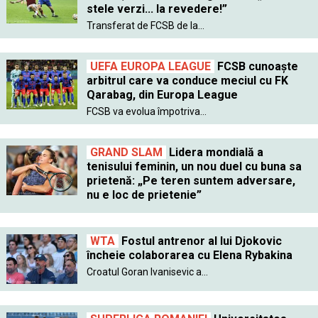
stele verzi... la revedere!”
Transferat de FCSB de la...
UEFA EUROPA LEAGUE
FCSB cunoaște
arbitrul care va conduce meciul cu FK
Qarabag, din Europa League
FCSB va evolua împotriva...
GRAND SLAM
Lidera mondială a
tenisului feminin, un nou duel cu buna sa
prietenă: „Pe teren suntem adversare,
nu e loc de prietenie”
WTA
Fostul antrenor al lui Djokovic
încheie colaborarea cu Elena Rybakina
Croatul Goran Ivanisevic a...