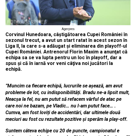
Agerpres
Corvinul Hunedoara, câştigătoarea Cupei României în
sezonul trecut, a avut un start ratat în acest sezon în
Liga II, la care s-a adăugat şi eliminarea din playoff-ul
Cupei României. Antrenorul Florin Maxim a anunţat că
echipa sa se va lupta pentru un loc în playoff, dar a
spus şi că în iarnă vor veni câţiva noi jucători la
echipă.
”Muncim ca fiecare echipă, lucrurile se așează, am avut
probleme de lot, cu indisponibilități. Bradu ne-a lipsit mult,
Neacșa la fel, nu am putut să refacem vârful de atac pe
care noi ne bazam, pe Vladic… nu l-am putut face… .
Cumva, am fost loviți de accidentări, dar ultimele două
meciuri au fost cu rezultate pozitive și sperăm la play-off.
Suntem câteva echipe cu 20 de puncte, campionatul e