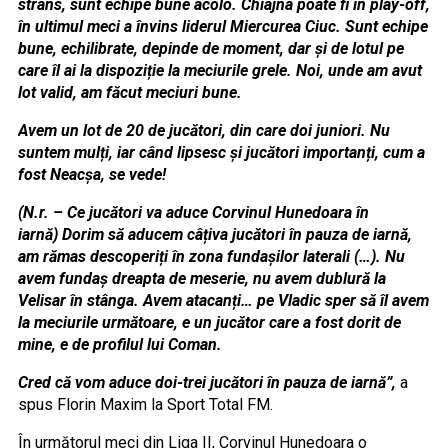
strâns, sunt echipe bune acolo. Chiajna poate fi în play-off,
în ultimul meci a învins liderul Miercurea Ciuc. Sunt echipe
bune, echilibrate, depinde de moment, dar și de lotul pe
care îl ai la dispoziție la meciurile grele. Noi, unde am avut
lot valid, am făcut meciuri bune.
Avem un lot de 20 de jucători, din care doi juniori. Nu
suntem mulți, iar când lipsesc și jucători importanți, cum a
fost Neacșa, se vede!
(N.r. – Ce jucători va aduce Corvinul Hunedoara în
iarnă) Dorim să aducem câțiva jucători în pauza de iarnă,
am rămas descoperiți în zona fundașilor laterali (…). Nu
avem fundaș dreapta de meserie, nu avem dublură la
Velisar în stânga. Avem atacanți… pe Vladic sper să îl avem
la meciurile următoare, e un jucător care a fost dorit de
mine, e de profilul lui Coman.
Cred că vom aduce doi-trei jucători în pauza de iarnă”,
a
spus Florin Maxim la Sport Total FM.
În următorul meci din Liga II, Corvinul Hunedoara o