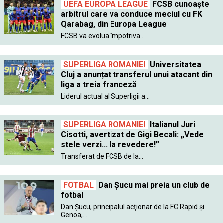
UEFA EUROPA LEAGUE
FCSB cunoaște
arbitrul care va conduce meciul cu FK
Qarabag, din Europa League
FCSB va evolua împotriva...
SUPERLIGA ROMANIEI
Universitatea
Cluj a anunțat transferul unui atacant din
liga a treia franceză
Liderul actual al Superligii a...
SUPERLIGA ROMANIEI
Italianul Juri
Cisotti, avertizat de Gigi Becali: „Vede
stele verzi... la revedere!”
Transferat de FCSB de la...
FOTBAL
Dan Şucu mai preia un club de
fotbal
Dan Şucu, principalul acţionar de la FC Rapid şi
Genoa,...