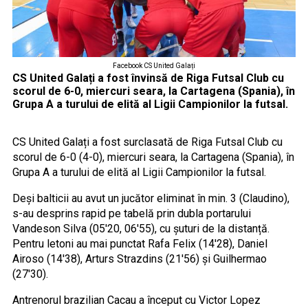
Facebook CS United Galați
CS United Galați a fost învinsă de Riga Futsal Club cu
scorul de 6-0, miercuri seara, la Cartagena (Spania), în
Grupa A a turului de elită al Ligii Campionilor la futsal.
CS United Galați a fost surclasată de Riga Futsal Club cu
scorul de 6-0 (4-0), miercuri seara, la Cartagena (Spania), în
Grupa A a turului de elită al Ligii Campionilor la futsal.
Deși balticii au avut un jucător eliminat în min. 3 (Claudino),
s-au desprins rapid pe tabelă prin dubla portarului
Vandeson Silva (05'20, 06'55), cu șuturi de la distanță.
Pentru letoni au mai punctat Rafa Felix (14'28), Daniel
Airoso (14'38), Arturs Strazdins (21'56) și Guilhermao
(27'30).
Antrenorul brazilian Cacau a început cu Victor Lopez