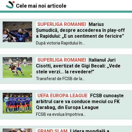
Cele mai noi articole
SUPERLIGA ROMANIEI
Marius
Șumudică, despre accederea în play-off
a Rapidului: „E un sentiment de fericire”
După victoria Rapidului în...
SUPERLIGA ROMANIEI
Italianul Juri
Cisotti, avertizat de Gigi Becali: „Vede
stele verzi... la revedere!”
Transferat de FCSB de la...
UEFA EUROPA LEAGUE
FCSB cunoaște
arbitrul care va conduce meciul cu FK
Qarabag, din Europa League
FCSB va evolua împotriva...
GRAND SLAM
Lidera mondială a