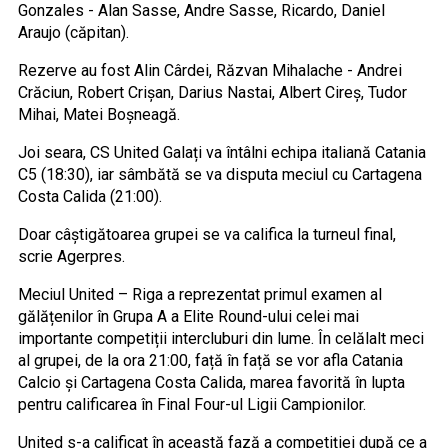
Gonzales - Alan Sasse, Andre Sasse, Ricardo, Daniel
Araujo (căpitan).
Rezerve au fost Alin Cârdei, Răzvan Mihalache - Andrei
Crăciun, Robert Crișan, Darius Nastai, Albert Cireș, Tudor
Mihai, Matei Boșneagă.
Joi seara, CS United Galați va întâlni echipa italiană Catania
C5 (18:30), iar sâmbătă se va disputa meciul cu Cartagena
Costa Calida (21:00).
Doar câștigătoarea grupei se va califica la turneul final,
scrie Agerpres.
Meciul United – Riga a reprezentat primul examen al
gălățenilor în Grupa A a Elite Round-ului celei mai
importante competiții intercluburi din lume. În celălalt meci
al grupei, de la ora 21:00, față în față se vor afla Catania
Calcio și Cartagena Costa Calida, marea favorită în lupta
pentru calificarea în Final Four-ul Ligii Campionilor.
United s-a calificat în această fază a competiției după ce a