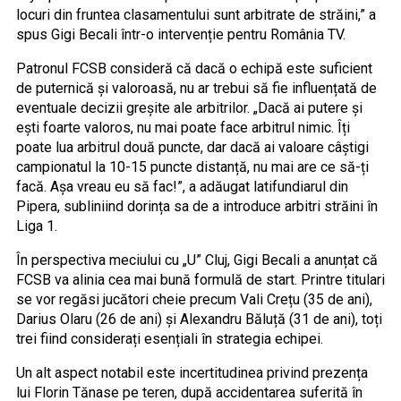
locuri din fruntea clasamentului sunt arbitrate de străini,” a
spus Gigi Becali într-o intervenție pentru România TV.
Patronul FCSB consideră că dacă o echipă este suficient
de puternică și valoroasă, nu ar trebui să fie influențată de
eventuale decizii greșite ale arbitrilor. „Dacă ai putere și
ești foarte valoros, nu mai poate face arbitrul nimic. Îți
poate lua arbitrul două puncte, dar dacă ai valoare câștigi
campionatul la 10-15 puncte distanță, nu mai are ce să-ți
facă. Așa vreau eu să fac!”, a adăugat latifundiarul din
Pipera, subliniind dorința sa de a introduce arbitri străini în
Liga 1.
În perspectiva meciului cu „U” Cluj, Gigi Becali a anunțat că
FCSB va alinia cea mai bună formulă de start. Printre titulari
se vor regăsi jucători cheie precum Vali Crețu (35 de ani),
Darius Olaru (26 de ani) și Alexandru Băluță (31 de ani), toți
trei fiind considerați esențiali în strategia echipei.
Un alt aspect notabil este incertitudinea privind prezența
lui Florin Tănase pe teren, după accidentarea suferită în