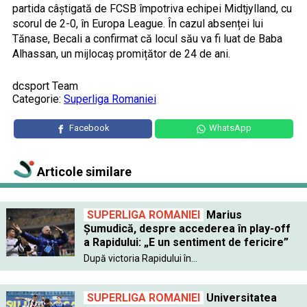
partida câștigată de FCSB împotriva echipei Midtjylland, cu
scorul de 2-0, în Europa League. În cazul absenței lui
Tănase, Becali a confirmat că locul său va fi luat de Baba
Alhassan, un mijlocaș promițător de 24 de ani.
dcsport Team
Categorie:
Superliga Romaniei
Facebook
WhatsApp
Articole similare
SUPERLIGA ROMANIEI
Marius
Șumudică, despre accederea în play-off
a Rapidului: „E un sentiment de fericire”
După victoria Rapidului în...
SUPERLIGA ROMANIEI
Universitatea