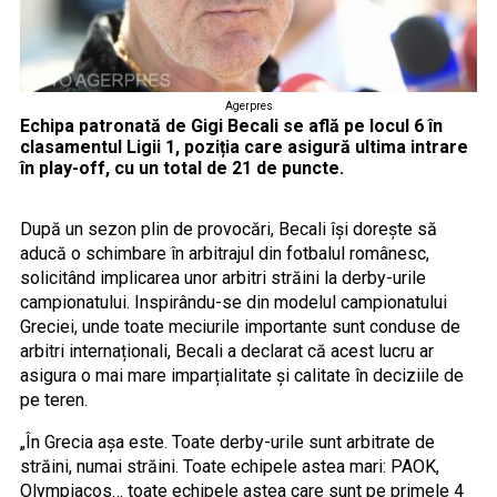
Agerpres
Echipa patronată de Gigi Becali se află pe locul 6 în
clasamentul Ligii 1, poziția care asigură ultima intrare
în play-off, cu un total de 21 de puncte.
După un sezon plin de provocări, Becali își dorește să
aducă o schimbare în arbitrajul din fotbalul românesc,
solicitând implicarea unor arbitri străini la derby-urile
campionatului. Inspirându-se din modelul campionatului
Greciei, unde toate meciurile importante sunt conduse de
arbitri internaționali, Becali a declarat că acest lucru ar
asigura o mai mare imparțialitate și calitate în deciziile de
pe teren.
„În Grecia așa este. Toate derby-urile sunt arbitrate de
străini, numai străini. Toate echipele astea mari: PAOK,
Olympiacos… toate echipele astea care sunt pe primele 4