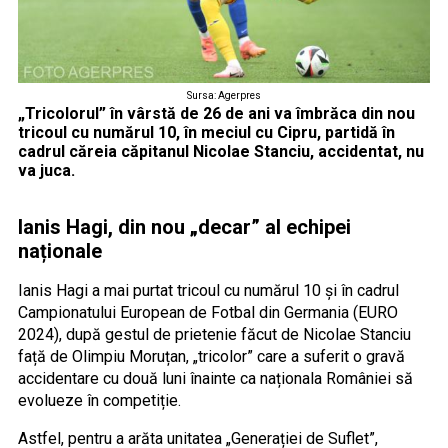
Sursa: Agerpres
„Tricolorul” în vârstă de 26 de ani va îmbrăca din nou
tricoul cu numărul 10, în meciul cu Cipru, partidă în
cadrul căreia căpitanul Nicolae Stanciu, accidentat, nu
va juca.
Ianis Hagi, din nou „decar” al echipei
naționale
Ianis Hagi a mai purtat tricoul cu numărul 10 și în cadrul
Campionatului European de Fotbal din Germania (EURO
2024), după gestul de prietenie făcut de Nicolae Stanciu
față de Olimpiu Moruțan, „tricolor” care a suferit o gravă
accidentare cu două luni înainte ca naționala României să
evolueze în competiție.
Astfel, pentru a arăta unitatea „Generației de Suflet”,