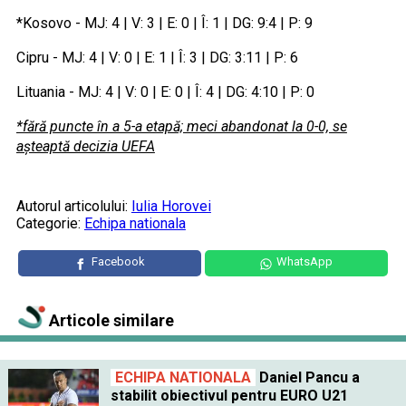
*Kosovo - MJ: 4 | V: 3 | E: 0 | Î: 1 | DG: 9:4 | P: 9
Cipru - MJ: 4 | V: 0 | E: 1 | Î: 3 | DG: 3:11 | P: 6
Lituania - MJ: 4 | V: 0 | E: 0 | Î: 4 | DG: 4:10 | P: 0
*fără puncte în a 5-a etapă; meci abandonat la 0-0, se
așteaptă decizia UEFA
Autorul articolului:
Iulia Horovei
Categorie:
Echipa nationala
Facebook
WhatsApp
Articole similare
ECHIPA NATIONALA
Daniel Pancu a
stabilit obiectivul pentru EURO U21