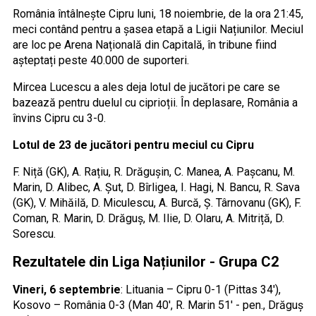
România întâlnește Cipru luni, 18 noiembrie, de la ora 21:45,
meci contând pentru a șasea etapă a Ligii Națiunilor. Meciul
are loc pe Arena Națională din Capitală, în tribune fiind
așteptați peste 40.000 de suporteri.
Mircea Lucescu a ales deja lotul de jucători pe care se
bazează pentru duelul cu ciprioții. În deplasare, România a
învins Cipru cu 3-0.
Lotul de 23 de jucători pentru meciul cu Cipru
F. Niță (GK), A. Rațiu, R. Drăgușin, C. Manea, A. Pașcanu, M.
Marin, D. Alibec, A. Șut, D. Bîrligea, I. Hagi, N. Bancu, R. Sava
(GK), V. Mihăilă, D. Miculescu, A. Burcă, Ș. Târnovanu (GK), F.
Coman, R. Marin, D. Drăguș, M. Ilie, D. Olaru, A. Mitriță, D.
Sorescu.
Rezultatele din Liga Națiunilor - Grupa C2
Vineri, 6 septembrie
: Lituania – Cipru 0-1 (Pittas 34′),
Kosovo – România 0-3 (Man 40′, R. Marin 51′ - pen., Drăguș