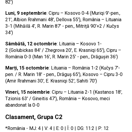
82′)
Luni, 9 septembrie
: Cipru – Kosovo 0-4 (Muriqi 9′-pen.,
21′, Albion Rrahmani 48′, Dellova 55′), România – Lituania
3-1 (Mihăilă 4′, R. Marin 87′ - pen., Mitriță 90’+2 / Kučys
34′)
Sâmbătă, 12 octombrie
: Lituania – Kosovo 1-
2 (Golubickas 84′ / Zhegrova 20′, E. Krasniqi 65′), Cipru –
România 0-3 (Man 16′, R. Marin 25′ - pen., Drăgușin 36′)
Marți, 15 octombrie
: Lituania – România 1-2 (Kučys 7′-
pen. / R. Marin 18′ - pen., Drăguș 65′), Kosovo – Cipru 3-0
(Amir Rrahmani 30′, E. Krasniqi 52′, Sahiti 70′)
Vineri, 15 noiembrie
: Cipru – Lituania 2-1 (Kastanos 18′,
Tzionis 63′ / Gineitis 47′), România – Kosovo, meci
abandonat la 0-0
Clasament, Grupa C2
*România - MJ: 4 | V: 4 | E: 0 | Î: 0 | DG: 11:2 | P: 12