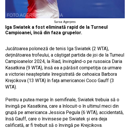
Sursa: Agerpres
Iga Swiatek a fost eliminată rapid de la Turneul
Campioanei, încă din faza grupelor.
Jucătoarea poloneză de tenis Iga Swiatek (2 WTA),
deţinătoarea trofeului, a câştigat partida de joi de la Turneul
Campioanelor 2024, la Riad, învingând-o pe rusoaica Daria
Kasatkina (9 WTA), însă ea a părăsit competiţia ca urmare
a victoriei neaşteptate înregistrată de cehoaica Barbora
Krejcikova (13 WTA) în faţa americancei Coco Gauff (3
WTA).
Pentru a putea merge în semifinale, Swiatek trebuia să o
învingă pe Kasatkina, care a înlocuit-o în ultimul meci din
grupă pe americanca Jessica Pegula (6 WTA), accidentată,
însă Gauff, care o învinsese pe Swiatek şi era deja
calificată, ar fi trebuit să o învingă pe Krejcikova.