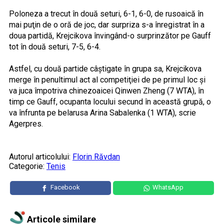
Poloneza a trecut în două seturi, 6-1, 6-0, de rusoaică în
mai puţin de o oră de joc, dar surpriza s-a înregistrat în a
doua partidă, Krejcikova învingând-o surprinzător pe Gauff
tot în două seturi, 7-5, 6-4.
Astfel, cu două partide câştigate în grupa sa, Krejcikova
merge în penultimul act al competiţiei de pe primul loc şi
va juca împotriva chinezoaicei Qinwen Zheng (7 WTA), în
timp ce Gauff, ocupanta locului secund în această grupă, o
va înfrunta pe belarusa Arina Sabalenka (1 WTA), scrie
Agerpres.
Autorul articolului:
Florin Răvdan
Categorie:
Tenis
Facebook
WhatsApp
Articole similare