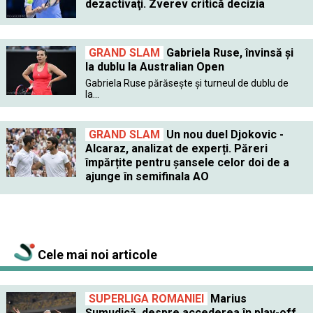
dezactivaţi. Zverev critică decizia
GRAND SLAM
Gabriela Ruse, învinsă şi
la dublu la Australian Open
Gabriela Ruse părăseşte şi turneul de dublu de
la...
GRAND SLAM
Un nou duel Djokovic -
Alcaraz, analizat de experți. Păreri
împărțite pentru șansele celor doi de a
ajunge în semifinala AO
Cele mai noi articole
SUPERLIGA ROMANIEI
Marius
Șumudică, despre accederea în play-off