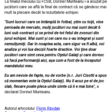
La finalul meciului cu FCSB, Dorinel Munteanu i-a acuzat pe
jucătorii care se află la final de contract că se gândesc mai
mult la plecare decât la rezultatele echipei.
"Sunt lucruri care se întâmplă în fotbal, ştim cu toţii, vine
perioada de mercato, mulţi jucători nu mai sunt decât 6
luni sub contract şi se prind de tot felul de zvonuri din
jurul echipei. Mai sunt şi cei care nu s-au integrat şi sunt
nemulţumiţi. Dar în noaptea asta, care sigur va fi albă, voi
analiza şi voi lua decizii foarte drastice. Voi ţine doar
jucători care simt ceva pentru Oţelul Galaţi şi care doresc
să facă performanţă aici, aşa cum a fost de la începutul
mandatului meu.
Eu am nevoie de fapte, nu de vorbe (n.r. Juri Cisotti a spus
că momentan este la Oţelul Galaţi). Nu îl acuz pe el de joc
slab, fiecare poate pleca unde simte că îi e mai bine",
a
declarat Dorinel Munteanu.
Autorul articolului:
Florin Răvdan