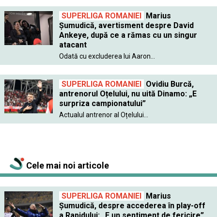
SUPERLIGA ROMANIEI
Marius
Şumudică, avertisment despre David
Ankeye, după ce a rămas cu un singur
atacant
Odată cu excluderea lui Aaron...
SUPERLIGA ROMANIEI
Ovidiu Burcă,
antrenorul Oțelului, nu uită Dinamo: „E
surpriza campionatului”
Actualul antrenor al Oțelului...
Cele mai noi articole
SUPERLIGA ROMANIEI
Marius
Șumudică, despre accederea în play-off
a Rapidului: „E un sentiment de fericire”