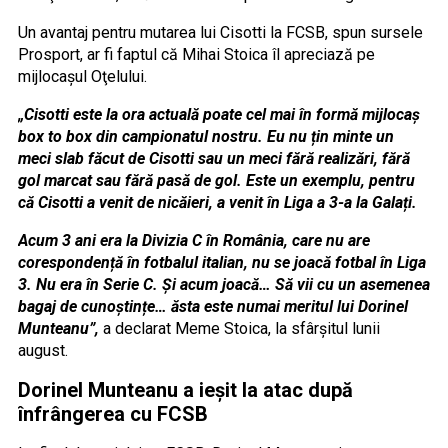
Un avantaj pentru mutarea lui Cisotti la FCSB, spun sursele
Prosport, ar fi faptul că Mihai Stoica îl apreciază pe
mijlocaşul Oţelului.
„Cisotti este la ora actuală poate cel mai în formă mijlocaș
box to box din campionatul nostru. Eu nu țin minte un
meci slab făcut de Cisotti sau un meci fără realizări, fără
gol marcat sau fără pasă de gol. Este un exemplu, pentru
că Cisotti a venit de nicăieri, a venit în Liga a 3-a la Galați.
Acum 3 ani era la Divizia C în România, care nu are
corespondență în fotbalul italian, nu se joacă fotbal în Liga
3. Nu era în Serie C. Și acum joacă… Să vii cu un asemenea
bagaj de cunoștințe… ăsta este numai meritul lui Dorinel
Munteanu”,
a declarat Meme Stoica, la sfârşitul lunii
august.
Dorinel Munteanu a ieşit la atac după
înfrângerea cu FCSB