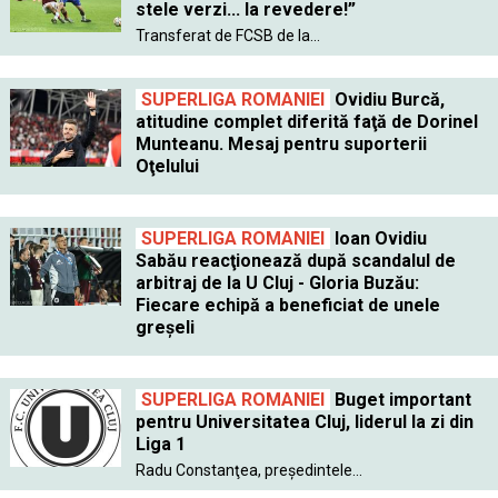
stele verzi... la revedere!”
Transferat de FCSB de la...
SUPERLIGA ROMANIEI
Ovidiu Burcă,
atitudine complet diferită faţă de Dorinel
Munteanu. Mesaj pentru suporterii
Oţelului
SUPERLIGA ROMANIEI
Ioan Ovidiu
Sabău reacţionează după scandalul de
arbitraj de la U Cluj - Gloria Buzău:
Fiecare echipă a beneficiat de unele
greşeli
SUPERLIGA ROMANIEI
Buget important
pentru Universitatea Cluj, liderul la zi din
Liga 1
Radu Constanţea, preşedintele...