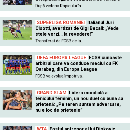
După victoria Rapidului în...
SUPERLIGA ROMANIEI
Italianul Juri
Cisotti, avertizat de Gigi Becali: „Vede
stele verzi... la revedere!”
Transferat de FCSB de la...
UEFA EUROPA LEAGUE
FCSB cunoaște
arbitrul care va conduce meciul cu FK
Qarabag, din Europa League
FCSB va evolua împotriva...
GRAND SLAM
Lidera mondială a
tenisului feminin, un nou duel cu buna sa
prietenă: „Pe teren suntem adversare,
nu e loc de prietenie”
WTA
Fostul antrenor al lui Djokovic