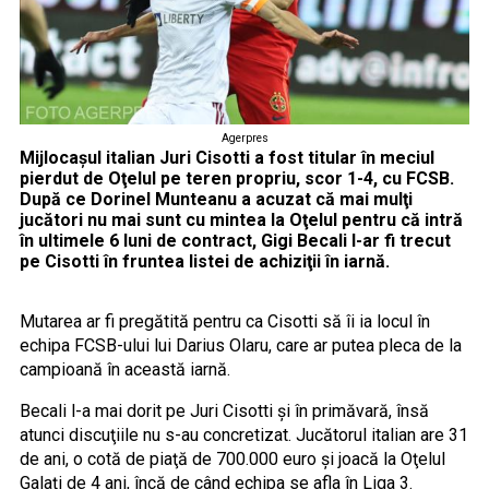
Agerpres
Mijlocaşul italian Juri Cisotti a fost titular în meciul
pierdut de Oţelul pe teren propriu, scor 1-4, cu FCSB.
După ce Dorinel Munteanu a acuzat că mai mulţi
jucători nu mai sunt cu mintea la Oţelul pentru că intră
în ultimele 6 luni de contract, Gigi Becali l-ar fi trecut
pe Cisotti în fruntea listei de achiziţii în iarnă.
Mutarea ar fi pregătită pentru ca Cisotti să îi ia locul în
echipa FCSB-ului lui Darius Olaru, care ar putea pleca de la
campioană în această iarnă.
Becali l-a mai dorit pe Juri Cisotti şi în primăvară, însă
atunci discuţiile nu s-au concretizat. Jucătorul italian are 31
de ani, o cotă de piaţă de 700.000 euro şi joacă la Oţelul
Galaţi de 4 ani, încă de când echipa se afla în Liga 3.