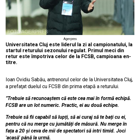
Agerpres
Universitatea Cluj este liderul la zi al campionatului, la
startul returului sezonului regulat. Primul meci din
retur este împotriva celor de la FCSB, campioana en-
titre.
Ioan Ovidiu Sabău, antrenorul celor de la Universitatea Cluj,
a prefaţat duelul cu FCSB din prima etapă a returului.
”Trebuie să recunoaștem că este cea mai în formă echipă.
FCSB are un lot numeric. Practic, ei au două echipe.
Trebuie să fii capabil să lupți, să ai curaj să te bați cu ei,
pentru că nu merge cu jumătăți de măsură. Nu merge în
fața a 20 și ceva de mii de spectatori să intri timid. Joci
'acasă' până la urmă.