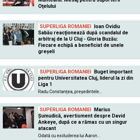
Oţelului
SUPERLIGA ROMANIEI
Ioan Ovidiu
Sabău reacţionează după scandalul de
arbitraj de la U Cluj - Gloria Buzău:
Fiecare echipă a beneficiat de unele
greşeli
SUPERLIGA ROMANIEI
Buget important
pentru Universitatea Cluj, liderul la zi din
Liga 1
Radu Constanţea, preşedintele...
SUPERLIGA ROMANIEI
Marius
Şumudică, avertisment despre David
Ankeye, după ce a rămas cu un singur
atacant
Odată cu excluderea lui Aaron...