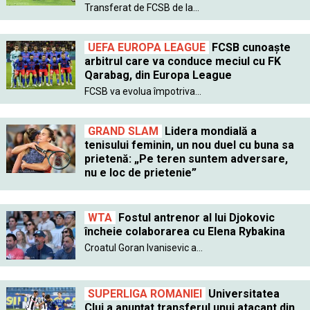
Transferat de FCSB de la...
UEFA EUROPA LEAGUE
FCSB cunoaște
arbitrul care va conduce meciul cu FK
Qarabag, din Europa League
FCSB va evolua împotriva...
GRAND SLAM
Lidera mondială a
tenisului feminin, un nou duel cu buna sa
prietenă: „Pe teren suntem adversare,
nu e loc de prietenie”
WTA
Fostul antrenor al lui Djokovic
încheie colaborarea cu Elena Rybakina
Croatul Goran Ivanisevic a...
SUPERLIGA ROMANIEI
Universitatea
Cluj a anunțat transferul unui atacant din