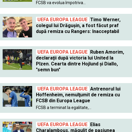
FCSB va evolua împotriva...
UEFA EUROPA LEAGUE
Timo Werner,
colegul lui Drăguşin, a fost făcut praf
după remiza cu Rangers: Inacceptabil
UEFA EUROPA LEAGUE
Ruben Amorim,
declaraţii după victoria lui United la
Plzen. Cearta dintre Hojlund şi Diallo,
"semn bun"
UEFA EUROPA LEAGUE
Antrenorul lui
Hoffenheim, nemulţumit de remiza cu
FCSB din Europa League
FCSB a terminat la egalitate,...
UEFA EUROPA LEAGUE
Elias
Charalambous, măgulit de pasiunea