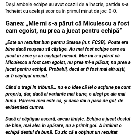
Deși ambele echipe au avut ocazii de a înscrie, partida s-a
încheiat cu același scor ca în primul minut de joc: 0-0.
Ganea: „Mie mi s-a părut că Miculescu a fost
cam egoist, nu prea a jucat pentru echipă”
„Este un rezultat bun pentru Steaua (n.r. FCSB). Poate era
bine dacă reușeau să câștige. Au mai fost echipe care au
jucat în zece și au câștigat meciul. Mie mi s-a părut că
Miculescu a fost cam egoist, nu prea mi-a plăcut, nu prea a
jucat pentru echipă. Probabil, dacă ar fi fost mai altruiști,
ar fi câștigat meciul.
Când o tragi în tribună… nu e o idee că iei o acțiune pe cont
propriu, dar, dacă ai variante mai bune, o alegi pe aia mai
bună. Părerea mea este că, și dacă dai o pasă de gol, de
evidențiezi cumva.
Dacă ei câștigau aseară, aveau liniște. Echipa a jucat destul
de bine, mai ales în apărare, nu a primit gol. A întâlnit o
echipă destul de bună. Eu zic că a obținut un rezultat