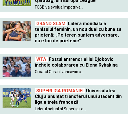
Qarabag, din Europa League
FCSB va evolua împotriva...
GRAND SLAM
Lidera mondială a
tenisului feminin, un nou duel cu buna sa
prietenă: „Pe teren suntem adversare,
nu e loc de prietenie”
WTA
Fostul antrenor al lui Djokovic
încheie colaborarea cu Elena Rybakina
Croatul Goran Ivanisevic a...
SUPERLIGA ROMANIEI
Universitatea
Cluj a anunțat transferul unui atacant din
liga a treia franceză
Liderul actual al Superligii a...