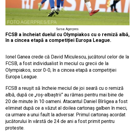
Sursa: Agerpres
FCSB a încheiat duelul cu Olympiakos cu o remiză albă,
în a cincea etapă a competiției Europa League.
Ionel Ganea crede că David Miculescu, jucătorul celor de la
FCSB, a fost individualist în meciul cu grecii de la
Olympiakos, scor 0-0, în a cincea etapă a competiției
Europa League.
FCSB a reușit să încheie meciul de joi seară cu o remiză
albă, după ce „roș-albaștrii” au rămas pentru mai bine de
20 de minute în 10 oameni. Atacantul Daniel Bîrligea a fost
eliminat după ce a văzut al doilea cartonaș galben în meci,
ca urmare a unui fault la adversar. Primul cartonaș acordat
jucătorului în vârstă de 24 de ani a fost primit pentru
proteste.