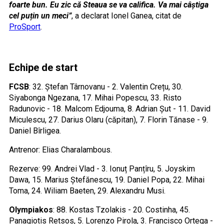
foarte bun. Eu zic că Steaua se va califica. Va mai câștiga
cel puțin un meci”
, a declarat Ionel Ganea, citat de
ProSport
.
Echipe de start
FCSB
: 32. Ștefan Târnovanu - 2. Valentin Crețu, 30.
Siyabonga Ngezana, 17. Mihai Popescu, 33. Risto
Radunovic - 18. Malcom Edjouma, 8. Adrian Șut - 11. David
Miculescu, 27. Darius Olaru (căpitan), 7. Florin Tănase - 9.
Daniel Bîrligea.
Antrenor: Elias Charalambous.
Rezerve: 99. Andrei Vlad - 3. Ionuț Panțîru, 5. Joyskim
Dawa, 15. Marius Ștefănescu, 19. Daniel Popa, 22. Mihai
Toma, 24. Wiliam Baeten, 29. Alexandru Musi.
Olympiakos
: 88. Kostas Tzolakis - 20. Costinha, 45.
Panagiotis Retsos, 5. Lorenzo Pirola, 3. Francisco Ortega -