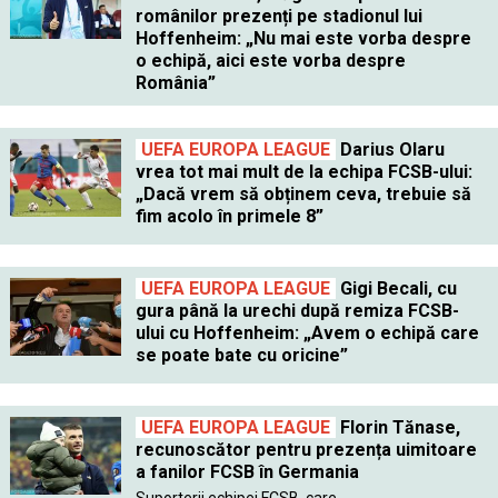
românilor prezenți pe stadionul lui
Hoffenheim: „Nu mai este vorba despre
o echipă, aici este vorba despre
România”
UEFA EUROPA LEAGUE
Darius Olaru
vrea tot mai mult de la echipa FCSB-ului:
„Dacă vrem să obținem ceva, trebuie să
fim acolo în primele 8”
UEFA EUROPA LEAGUE
Gigi Becali, cu
gura până la urechi după remiza FCSB-
ului cu Hoffenheim: „Avem o echipă care
se poate bate cu oricine”
UEFA EUROPA LEAGUE
Florin Tănase,
recunoscător pentru prezența uimitoare
a fanilor FCSB în Germania
Suporterii echipei FCSB, care...