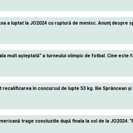
na a luptat la JO2024 cu ruptură de menisc. Anunţ despre s
nala mult aşteptată" a turneului olimpic de fotbal. Cine este 
recalificarea în concursul de lupte 53 kg. Ilie Sprâncean şi O
ericană trage concluziile după finala la sol de la JO2024. 