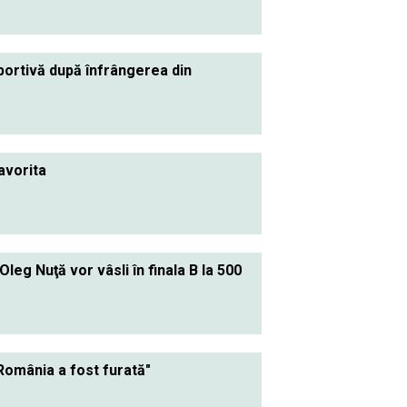
portivă după înfrângerea din
favorita
leg Nuţă vor vâsli în finala B la 500
"România a fost furată"