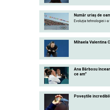
Număr uriaș de oam
Evoluția tehnologiei i-a 
Mihaela Valentina 
Ana Bărbosu încear
ce am”
Poveștile incredibi