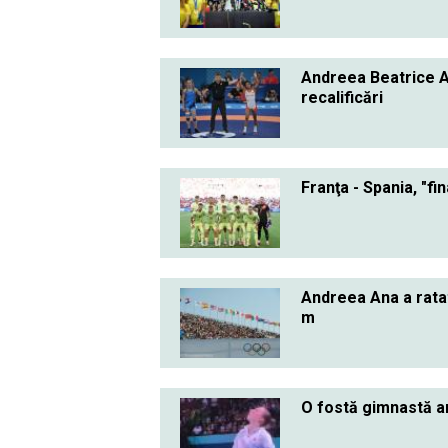
Andreea Beatrice A
recalificări
Franţa - Spania, "fi
Andreea Ana a ratat 
m
O fostă gimnastă am