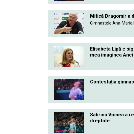
Mitică Dragomir a d
Gimnastele Ana-Maria B
Elisabeta Lipă e si
mea imaginea Anei 
Contestația gimnast
Sabrina Voinea a rev
dreptate