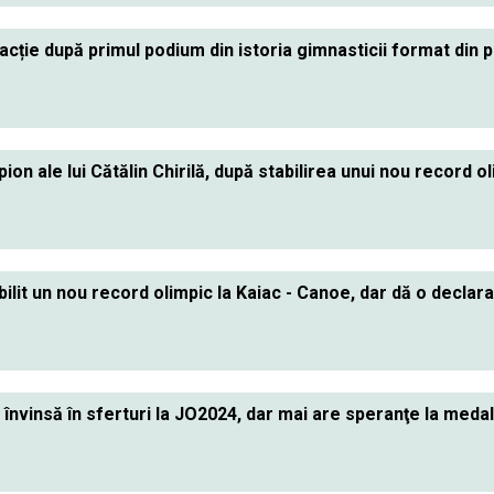
cție după primul podium din istoria gimnasticii format din
ion ale lui Cătălin Chirilă, după stabilirea unui nou record o
abilit un nou record olimpic la Kaiac - Canoe, dar dă o declar
învinsă în sferturi la JO2024, dar mai are speranţe la medal