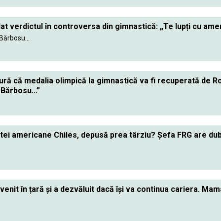
at verdictul în controversa din gimnastică: „Te lupți cu amer
ărbosu...
gură că medalia olimpică la gimnastică va fi recuperată de R
Bărbosu...”
ei americane Chiles, depusă prea târziu? Șefa FRG are dubii 
enit în țară și a dezvăluit dacă își va continua cariera. Mam