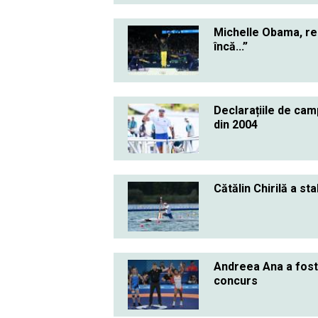
Michelle Obama, rea
încă...”
Declarațiile de camp
din 2004
Cătălin Chirilă a st
Andreea Ana a fost 
concurs