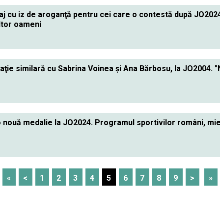
aj cu iz de aroganţă pentru cei care o contestă după JO202
ltor oameni
uaţie similară cu Sabrina Voinea şi Ana Bărbosu, la JO2004. 
 nouă medalie la JO2024. Programul sportivilor români, mie
«
<
1
2
3
4
5
6
7
8
9
>
»