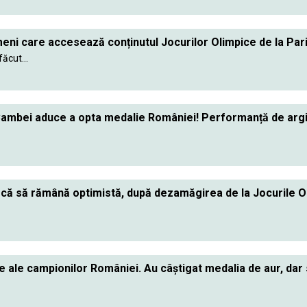
eni care accesează conținutul Jocurilor Olimpice de la Par
făcut...
Cambei aduce a opta medalie României! Performanță de argi
că să rămână optimistă, după dezamăgirea de la Jocurile O
le ale campionilor României. Au câștigat medalia de aur, da