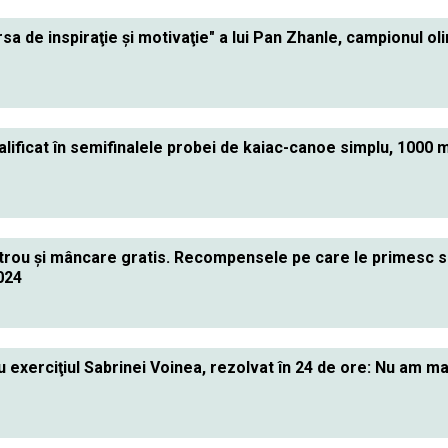
sa de inspiraţie şi motivaţie" a lui Pan Zhanle, campionul oli
calificat în semifinalele probei de kaiac-canoe simplu, 1000 m
trou şi mâncare gratis. Recompensele pe care le primesc sp
024
u exerciţiul Sabrinei Voinea, rezolvat în 24 de ore: Nu am m