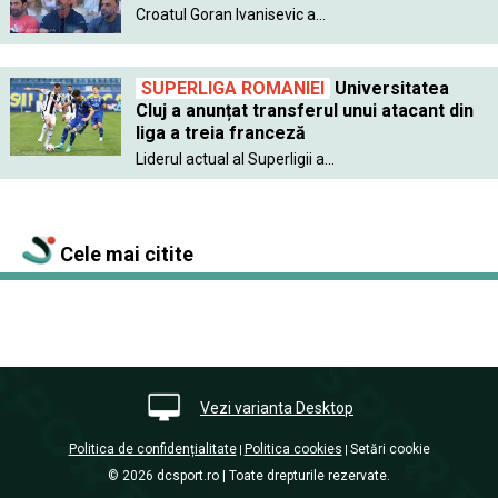
Croatul Goran Ivanisevic a...
SUPERLIGA ROMANIEI
Universitatea
Cluj a anunțat transferul unui atacant din
liga a treia franceză
Liderul actual al Superligii a...
Cele mai citite
Vezi varianta Desktop
Politica de confidențialitate
Politica cookies
Setări cookie
|
|
© 2026 dcsport.ro | Toate drepturile rezervate.