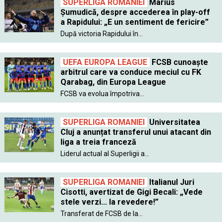
SUPERLIGA ROMANIEI
Marius
Șumudică, despre accederea în play-off
a Rapidului: „E un sentiment de fericire”
După victoria Rapidului în...
UEFA EUROPA LEAGUE
FCSB cunoaște
arbitrul care va conduce meciul cu FK
Qarabag, din Europa League
FCSB va evolua împotriva...
SUPERLIGA ROMANIEI
Universitatea
Cluj a anunțat transferul unui atacant din
liga a treia franceză
Liderul actual al Superligii a...
SUPERLIGA ROMANIEI
Italianul Juri
Cisotti, avertizat de Gigi Becali: „Vede
stele verzi... la revedere!”
Transferat de FCSB de la...