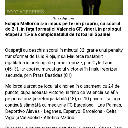
Sursa: Agerpres
Echipa Mallorca s-a impus pe teren propriu, cu scorul
de 2-1, în faţa formaţiei Valencia CF, vineri, în prologul
etapei a 15-a a campionatului de fotbal al Spaniei.
Oaspeţii au deschis scorul în minutul 32, graţie unui penalty
transformat de Luis Rioja, însă Mallorca restabilit
egalitatea în prelungirile primei reprize, prin Cyle Larin
(45+3), iar apoi au marcat golul victoriei în finalul reprizei
secunde, prin Prats Bastidas (81).
Mallorca a urcat pe locul al cincilea în clasament, cu 24 de
puncte, după această victorie, în timp ce Valencia se află
pe prima poziţie retrogradabilă (18), cu 10 puncte. La Liga
continuă sâmbătă cu meciurile FC Barcelona - Las Palmas,
Deportivo Alaves - Leganes, Espanyol Barcelona - Celta
Vigo şi Valladolid - Atletico Madrid.