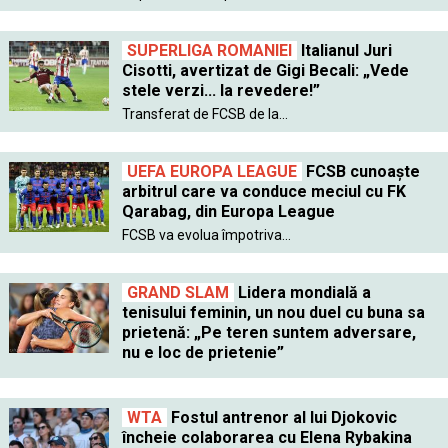
SUPERLIGA ROMANIEI
Italianul Juri
Cisotti, avertizat de Gigi Becali: „Vede
stele verzi... la revedere!”
Transferat de FCSB de la...
UEFA EUROPA LEAGUE
FCSB cunoaște
arbitrul care va conduce meciul cu FK
Qarabag, din Europa League
FCSB va evolua împotriva...
GRAND SLAM
Lidera mondială a
tenisului feminin, un nou duel cu buna sa
prietenă: „Pe teren suntem adversare,
nu e loc de prietenie”
WTA
Fostul antrenor al lui Djokovic
încheie colaborarea cu Elena Rybakina