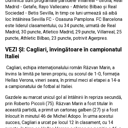
Duminică sunt programate partidele Villarreal - Girona, Real
Madrid - Getafe, Rayo Vallecano - Athletic Bilbao şi Real
Sociedad - Betis Sevilla, în timp ce luni urmează să aibă
loc întâlnirea Sevilla FC - Osasuna Pamplona. FC Barcelona
este liderul clasamentului, cu 34 puncte, urmată de Real
Madrid, 30 puncte, Atletico Madrid, 29 puncte, Villarreal, 25
puncte, Athletic Bilbao, 23 puncte, potrivit Agerpres.
VEZI ȘI: Cagliari, învingătoare în campionatul
Italiei
Cagliari, echipa internaţionalului român Răzvan Marin, a
învins la limită pe teren propriu, cu scorul de 1-0, formaţia
Hellas Verona, vineri seara, în primul meci al etapei a 14-a
a campionatului de fotbal al Italiei.
Gazdele au marcat unicul gol al întâlnirii în repriza secundă,
prin Roberto Piccoli (75). Răzvan Marin a fost titular în
această partidă, a primit un cartonaş galben (27) şi a fost
înlocuit în minutul 46 de Michel Adopo. În urma acestui
succes, Cagliari a urcat pe locul 12 în clasament, cu 14