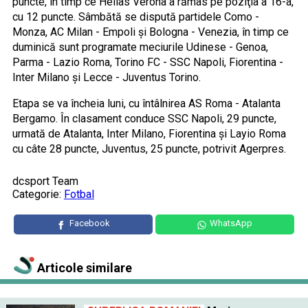
puncte, în timp ce Hellas Verona a rămas pe poziţia a 16-a,
cu 12 puncte. Sâmbătă se dispută partidele Como -
Monza, AC Milan - Empoli şi Bologna - Venezia, în timp ce
duminică sunt programate meciurile Udinese - Genoa,
Parma - Lazio Roma, Torino FC - SSC Napoli, Fiorentina -
Inter Milano şi Lecce - Juventus Torino.
Etapa se va încheia luni, cu întâlnirea AS Roma - Atalanta
Bergamo. În clasament conduce SSC Napoli, 29 puncte,
urmată de Atalanta, Inter Milano, Fiorentina şi Layio Roma
cu câte 28 puncte, Juventus, 25 puncte, potrivit Agerpres.
dcsport Team
Categorie:
Fotbal
Facebook
WhatsApp
Articole similare