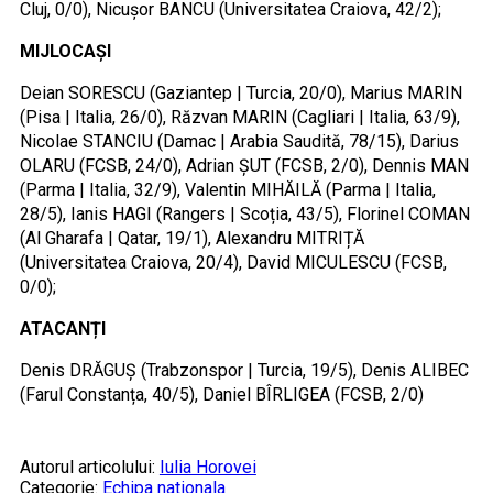
Cluj, 0/0), Nicușor BANCU (Universitatea Craiova, 42/2);
MIJLOCAȘI
Deian SORESCU (Gaziantep | Turcia, 20/0), Marius MARIN
(Pisa | Italia, 26/0), Răzvan MARIN (Cagliari | Italia, 63/9),
Nicolae STANCIU (Damac | Arabia Saudită, 78/15), Darius
OLARU (FCSB, 24/0), Adrian ȘUT (FCSB, 2/0), Dennis MAN
(Parma | Italia, 32/9), Valentin MIHĂILĂ (Parma | Italia,
28/5), Ianis HAGI (Rangers | Scoția, 43/5), Florinel COMAN
(Al Gharafa | Qatar, 19/1), Alexandru MITRIȚĂ
(Universitatea Craiova, 20/4), David MICULESCU (FCSB,
0/0);
ATACANȚI
Denis DRĂGUȘ (Trabzonspor | Turcia, 19/5), Denis ALIBEC
(Farul Constanța, 40/5), Daniel BÎRLIGEA (FCSB, 2/0)
Autorul articolului:
Iulia Horovei
Categorie:
Echipa nationala