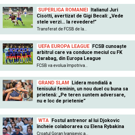
SUPERLIGA ROMANIEI
Italianul Juri
Cisotti, avertizat de Gigi Becali: „Vede
stele verzi... la revedere!”
Transferat de FCSB de la...
UEFA EUROPA LEAGUE
FCSB cunoaște
arbitrul care va conduce meciul cu FK
Qarabag, din Europa League
FCSB va evolua împotriva...
GRAND SLAM
Lidera mondială a
tenisului feminin, un nou duel cu buna sa
prietenă: „Pe teren suntem adversare,
nu e loc de prietenie”
WTA
Fostul antrenor al lui Djokovic
încheie colaborarea cu Elena Rybakina
Croatul Goran Ivanisevic a...