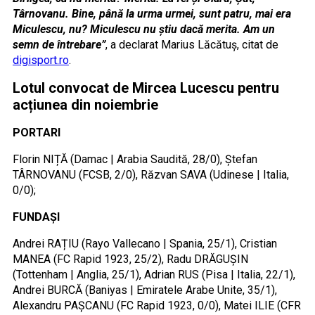
Târnovanu. Bine, până la urma urmei, sunt patru, mai era
Miculescu, nu? Miculescu nu știu dacă merita. Am un
semn de întrebare”
, a declarat Marius Lăcătuș, citat de
digisport.ro
.
Lotul convocat de Mircea Lucescu pentru
acțiunea din noiembrie
PORTARI
Florin NIȚĂ (Damac | Arabia Saudită, 28/0), Ștefan
TÂRNOVANU (FCSB, 2/0), Răzvan SAVA (Udinese | Italia,
0/0);
FUNDAȘI
Andrei RAȚIU (Rayo Vallecano | Spania, 25/1), Cristian
MANEA (FC Rapid 1923, 25/2), Radu DRĂGUȘIN
(Tottenham | Anglia, 25/1), Adrian RUS (Pisa | Italia, 22/1),
Andrei BURCĂ (Baniyas | Emiratele Arabe Unite, 35/1),
Alexandru PAȘCANU (FC Rapid 1923, 0/0), Matei ILIE (CFR