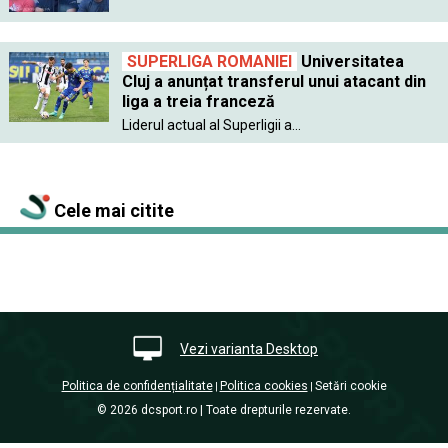
SUPERLIGA ROMANIEI
Universitatea
Cluj a anunțat transferul unui atacant din
liga a treia franceză
Liderul actual al Superligii a...
Cele mai citite
Vezi varianta Desktop
Politica de confidențialitate
Politica cookies
Setări cookie
|
|
© 2026 dcsport.ro | Toate drepturile rezervate.