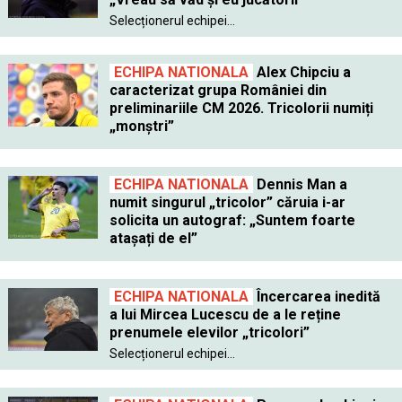
Selecționerul echipei...
ECHIPA NATIONALA
Alex Chipciu a
caracterizat grupa României din
preliminariile CM 2026. Tricolorii numiți
„monștri”
ECHIPA NATIONALA
Dennis Man a
numit singurul „tricolor” căruia i-ar
solicita un autograf: „Suntem foarte
atașați de el”
ECHIPA NATIONALA
Încercarea inedită
a lui Mircea Lucescu de a le reține
prenumele elevilor „tricolori”
Selecționerul echipei...