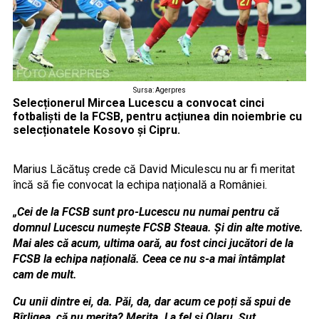
Sursa: Agerpres
Selecționerul Mircea Lucescu a convocat cinci
fotbaliști de la FCSB, pentru acțiunea din noiembrie cu
selecționatele Kosovo și Cipru.
Marius Lăcătuș crede că David Miculescu nu ar fi meritat
încă să fie convocat la echipa națională a României.
„Cei de la FCSB sunt pro-Lucescu nu numai pentru că
domnul Lucescu numește FCSB Steaua. Și din alte motive.
Mai ales că acum, ultima oară, au fost cinci jucători de la
FCSB la echipa națională. Ceea ce nu s-a mai întâmplat
cam de mult.
Cu unii dintre ei, da. Păi, da, dar acum ce poți să spui de
Bîrligea, că nu merita? Merita. La fel și Olaru, Șut,