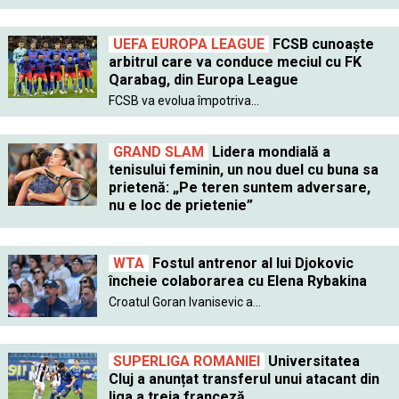
UEFA EUROPA LEAGUE
FCSB cunoaște
arbitrul care va conduce meciul cu FK
Qarabag, din Europa League
FCSB va evolua împotriva...
GRAND SLAM
Lidera mondială a
tenisului feminin, un nou duel cu buna sa
prietenă: „Pe teren suntem adversare,
nu e loc de prietenie”
WTA
Fostul antrenor al lui Djokovic
încheie colaborarea cu Elena Rybakina
Croatul Goran Ivanisevic a...
SUPERLIGA ROMANIEI
Universitatea
Cluj a anunțat transferul unui atacant din
liga a treia franceză