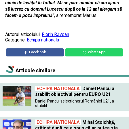
nimic de învățat în fotbal. Mi se pare uimitor că am ajuns
să lucrez cu domnul Lucescu după ce la 12 ani alergam să
facem o poză împreună”
, a rememorat Marius.
Autorul articolului:
Florin Răvdan
Categorie:
Echipa nationala
Facebook
WhatsApp
Articole similare
ECHIPA NATIONALA
Daniel Pancu a
stabilit obiectivul pentru EURO U21
Daniel Pancu, selecţionerul României U21, a
stabilit...
ECHIPA NATIONALA
Mihai Stoichiţă,
criticat după ce a spus că ar putea sta