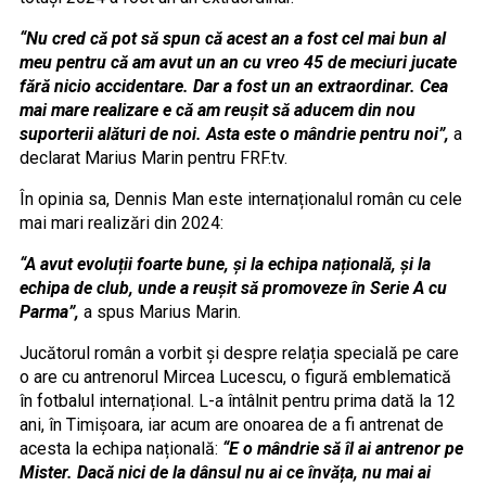
“Nu cred că pot să spun că acest an a fost cel mai bun al
meu pentru că am avut un an cu vreo 45 de meciuri jucate
fără nicio accidentare. Dar a fost un an extraordinar. Cea
mai mare realizare e că am reușit să aducem din nou
suporterii alături de noi. Asta este o mândrie pentru noi”,
a
declarat Marius Marin pentru FRF.tv.
În opinia sa, Dennis Man este internaționalul român cu cele
mai mari realizări din 2024:
“A avut evoluții foarte bune, și la echipa națională, și la
echipa de club, unde a reușit să promoveze în Serie A cu
Parma”,
a spus Marius Marin.
Jucătorul român a vorbit și despre relația specială pe care
o are cu antrenorul Mircea Lucescu, o figură emblematică
în fotbalul internațional. L-a întâlnit pentru prima dată la 12
ani, în Timișoara, iar acum are onoarea de a fi antrenat de
acesta la echipa națională:
“E o mândrie să îl ai antrenor pe
Mister. Dacă nici de la dânsul nu ai ce învăța, nu mai ai