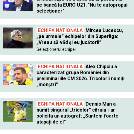
pe bancă la EURO U21. "Nu te autopropui
selecţioner"
ECHIPA NATIONALA
Mircea Lucescu,
„pe urmele” echipelor din Superliga:
„Vreau să văd și eu jucătorii”
Selecționerul echipei...
ECHIPA NATIONALA
Alex Chipciu a
caracterizat grupa României din
preliminariile CM 2026. Tricolorii numiți
„monștri”
ECHIPA NATIONALA
Dennis Man a
numit singurul „tricolor” căruia i-ar
solicita un autograf: „Suntem foarte
atașați de el”