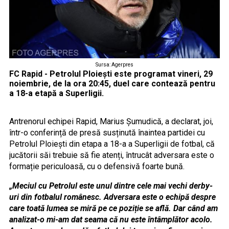
Sursa: Agerpres
FC Rapid - Petrolul Ploiești este programat vineri, 29
noiembrie, de la ora 20:45, duel care contează pentru
a 18-a etapă a Superligii.
Antrenorul echipei Rapid, Marius Șumudică, a declarat, joi,
într-o conferință de presă susținută înaintea partidei cu
Petrolul Ploiești din etapa a 18-a a Superligii de fotbal, că
jucătorii săi trebuie să fie atenți, întrucât adversara este o
formație periculoasă, cu o defensivă foarte bună.
„Meciul cu Petrolul este unul dintre cele mai vechi derby-
uri din fotbalul românesc. Adversara este o echipă despre
care toată lumea se miră pe ce poziție se află. Dar când am
analizat-o mi-am dat seama că nu este întâmplător acolo.