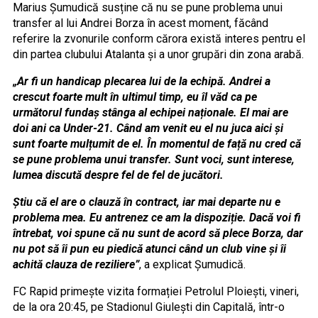
Marius Șumudică susține că nu se pune problema unui
transfer al lui Andrei Borza în acest moment, făcând
referire la zvonurile conform cărora există interes pentru el
din partea clubului Atalanta și a unor grupări din zona arabă.
„Ar fi un handicap plecarea lui de la echipă. Andrei a
crescut foarte mult în ultimul timp, eu îl văd ca pe
următorul fundaș stânga al echipei naționale. El mai are
doi ani ca Under-21. Când am venit eu el nu juca aici și
sunt foarte mulțumit de el. În momentul de față nu cred că
se pune problema unui transfer. Sunt voci, sunt interese,
lumea discută despre fel de fel de jucători.
Știu că el are o clauză în contract, iar mai departe nu e
problema mea. Eu antrenez ce am la dispoziție. Dacă voi fi
întrebat, voi spune că nu sunt de acord să plece Borza, dar
nu pot să îi pun eu piedică atunci când un club vine și îi
achită clauza de reziliere”
, a explicat Șumudică.
FC Rapid primește vizita formației Petrolul Ploiești, vineri,
de la ora 20:45, pe Stadionul Giulești din Capitală, într-o