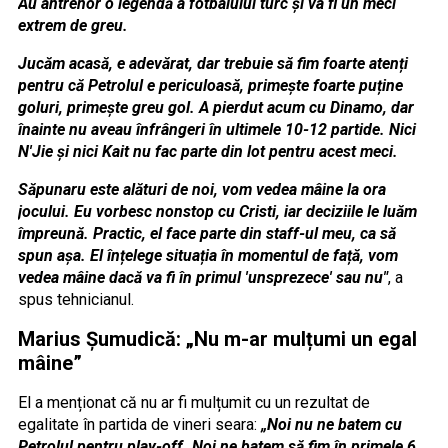
Au antrenor o legendă a fotbalului turc și va fi un meci
extrem de greu.
Jucăm acasă, e adevărat, dar trebuie să fim foarte atenți
pentru că Petrolul e periculoasă, primește foarte puține
goluri, primește greu gol. A pierdut acum cu Dinamo, dar
înainte nu aveau înfrângeri în ultimele 10-12 partide. Nici
N'Jie și nici Kait nu fac parte din lot pentru acest meci.
Săpunaru este alături de noi, vom vedea mâine la ora
jocului. Eu vorbesc nonstop cu Cristi, iar deciziile le luăm
împreună. Practic, el face parte din staff-ul meu, ca să
spun așa. El înțelege situația în momentul de față, vom
vedea mâine dacă va fi în primul 'unsprezece' sau nu"
, a
spus tehnicianul.
Marius Șumudică: „Nu m-ar mulțumi un egal
mâine”
El a menționat că nu ar fi mulțumit cu un rezultat de
egalitate în partida de vineri seara:
„Noi nu ne batem cu
Petrolul pentru play-off. Noi ne batem să fim în primele 6