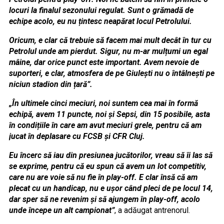
locuri la finalul sezonului regulat. Sunt o grămadă de
echipe acolo, eu nu țintesc neapărat locul Petrolului.
Oricum, e clar că trebuie să facem mai mult decât în tur cu
Petrolul unde am pierdut. Sigur, nu m-ar mulțumi un egal
mâine, dar orice punct este important. Avem nevoie de
suporteri, e clar, atmosfera de pe Giulești nu o întâlnești pe
niciun stadion din țară”.
„În ultimele cinci meciuri, noi suntem cea mai în formă
echipă, avem 11 puncte, noi și Sepsi, din 15 posibile, asta
în condițiile în care am avut meciuri grele, pentru că am
jucat în deplasare cu FCSB și CFR Cluj.
Eu încerc să iau din presiunea jucătorilor, vreau să îi las să
se exprime, pentru că eu spun că avem un lot competitiv,
care nu are voie să nu fie în play-off. E clar însă că am
plecat cu un handicap, nu e ușor când pleci de pe locul 14,
dar sper să ne revenim și să ajungem în play-off, acolo
unde începe un alt campionat”
, a adăugat antrenorul.