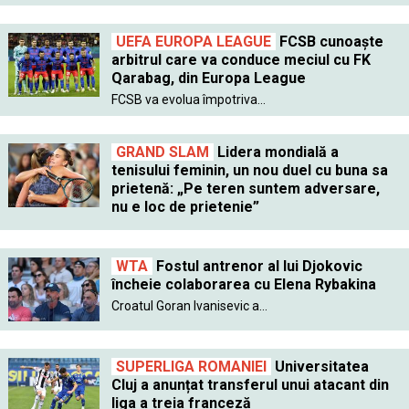
UEFA EUROPA LEAGUE
FCSB cunoaște
arbitrul care va conduce meciul cu FK
Qarabag, din Europa League
FCSB va evolua împotriva...
GRAND SLAM
Lidera mondială a
tenisului feminin, un nou duel cu buna sa
prietenă: „Pe teren suntem adversare,
nu e loc de prietenie”
WTA
Fostul antrenor al lui Djokovic
încheie colaborarea cu Elena Rybakina
Croatul Goran Ivanisevic a...
SUPERLIGA ROMANIEI
Universitatea
Cluj a anunțat transferul unui atacant din
liga a treia franceză