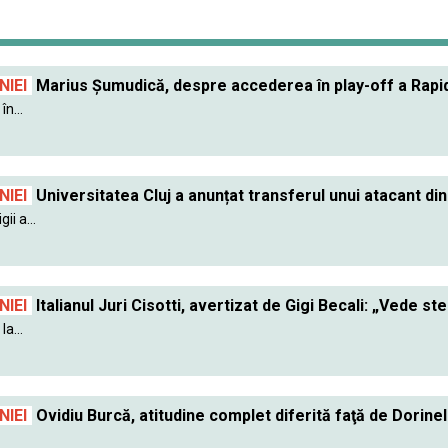
IEI
Marius Șumudică, despre accederea în play-off a Rapidu
în...
IEI
Universitatea Cluj a anunțat transferul unui atacant din
ii a...
IEI
Italianul Juri Cisotti, avertizat de Gigi Becali: „Vede ste
a...
IEI
Ovidiu Burcă, atitudine complet diferită faţă de Dorin