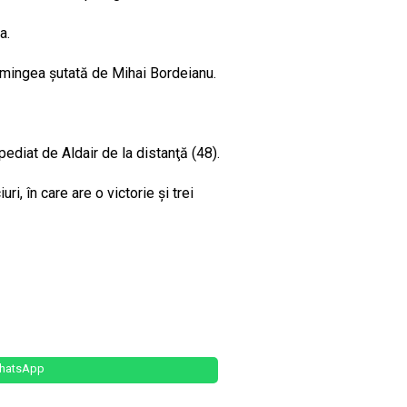
a.
ă mingea şutată de Mihai Bordeianu.
diat de Aldair de la distanţă (48).
i, în care are o victorie şi trei
hatsApp