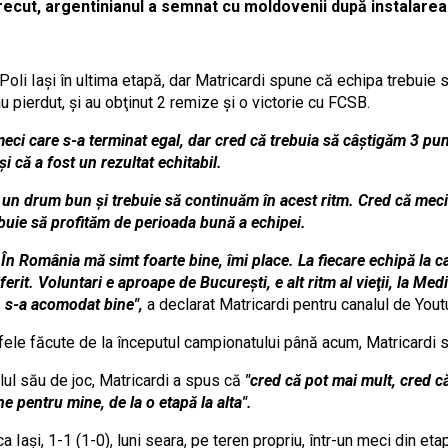
trecut, argentinianul a semnat cu moldovenii după instalarea 
Poli Iaşi în ultima etapă, dar Matricardi spune că echipa trebuie 
au pierdut, şi au obţinut 2 remize şi o victorie cu FCSB.
meci care s-a terminat egal, dar cred că trebuia să câştigăm 3 pun
i că a fost un rezultat echitabil.
n drum bun şi trebuie să continuăm în acest ritm. Cred că meciul
buie să profităm de perioada bună a echipei.
În România mă simt foarte bine, îmi place. La fiecare echipă la ca
ferit. Voluntari e aproape de Bucureşti, e alt ritm al vieţii, la Med
, s-a acomodat bine",
a declarat Matricardi pentru canalul de Yout
gafele făcute de la începutul campionatului până acum, Matricardi
lul său de joc, Matricardi a spus că
"cred că pot mai mult, cred că 
ne pentru mine, de la o etapă la alta".
Iaşi, 1-1 (1-0), luni seara, pe teren propriu, într-un meci din etap