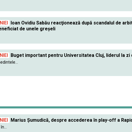
IEI
Ioan Ovidiu Sabău reacţionează după scandalul de arbitra
neficiat de unele greşeli
IEI
Buget important pentru Universitatea Cluj, liderul la zi 
dintele...
IEI
Marius Șumudică, despre accederea în play-off a Rapidu
în...