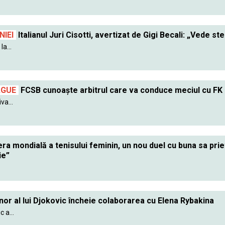
IEI
Italianul Juri Cisotti, avertizat de Gigi Becali: „Vede ste
a...
AGUE
FCSB cunoaște arbitrul care va conduce meciul cu FK
va...
ra mondială a tenisului feminin, un nou duel cu buna sa pr
ie”
nor al lui Djokovic încheie colaborarea cu Elena Rybakina
 a...