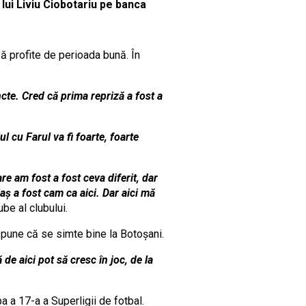
lui Liviu Ciobotariu pe banca
să profite de perioada bună. În
cte. Cred că prima repriză a fost a
 cu Farul va fi foarte, foarte
re am fost a fost ceva diferit, dar
iaş a fost cam ca aici. Dar aici mă
ube al clubului.
 spune că se simte bine la Botoşani.
de aici pot să cresc în joc, de la
a a 17-a a Superligii de fotbal.