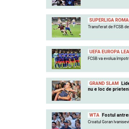
SUPERLIGA ROMAN
Transferat de FCSB de l
UEFA EUROPA LE
FCSB va evolua împotri
GRAND SLAM
Lide
nu e loc de prieten
WTA
Fostul antre
Croatul Goran Ivanisevic