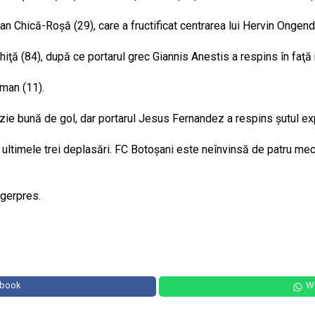
n Chică-Roşă (29), care a fructificat centrarea lui Hervin Ongend
hiţă (84), după ce portarul grec Giannis Anestis a respins în faţ
oman (11).
ie bună de gol, dar portarul Jesus Fernandez a respins şutul expe
n ultimele trei deplasări. FC Botoşani este neînvinsă de patru meciur
Agerpres.
ebook
W