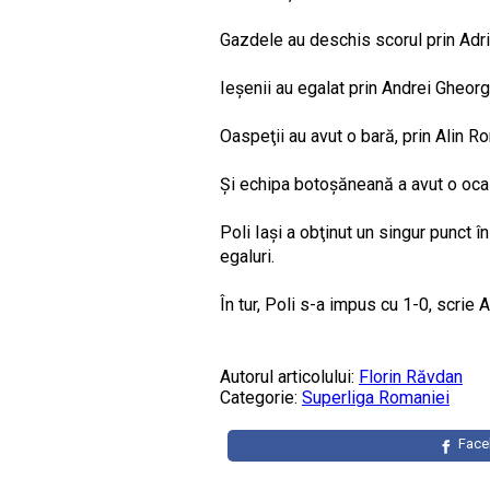
Gazdele au deschis scorul prin Adria
Ieşenii au egalat prin Andrei Gheorg
Oaspeţii au avut o bară, prin Alin R
Şi echipa botoşăneană a avut o ocaz
Poli Iaşi a obţinut un singur punct î
egaluri.
În tur, Poli s-a impus cu 1-0, scrie 
Autorul articolului:
Florin Răvdan
Categorie:
Superliga Romaniei
Fac