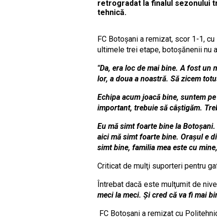
retrogradat la finalul sezonului 
tehnică.
FC Botoşani a remizat, scor 1-1, cu 
ultimele trei etape, botoşănenii nu 
"Da, era loc de mai bine. A fost un 
lor, a doua a noastră. Să zicem totuş
Echipa acum joacă bine, suntem pe u
important, trebuie să câştigăm. Tre
Eu mă simt foarte bine la Botoşani. 
aici mă simt foarte bine. Oraşul e di
simt bine, familia mea este cu mine
Criticat de mulţi suporteri pentru 
Întrebat dacă este mulţumit de nive
meci la meci. Şi cred că va fi mai bi
FC Botoşani a remizat cu Politehnica 