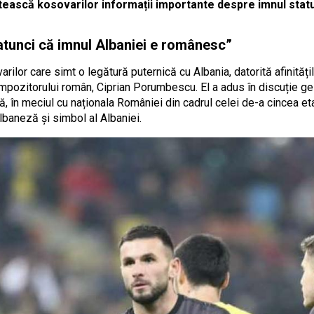
ntească kosovarilor informații importante despre imnul statu
tunci că imnul Albaniei e românesc”
rilor care simt o legătură puternică cu Albania, datorită afinitățil
mpozitorului român, Ciprian Porumbescu. El a adus în discuție ges
ă, în meciul cu naționala României din cadrul celei de-a cincea eta
lbaneză și simbol al Albaniei.