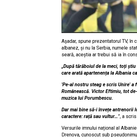
Așadar, spune prezentatorul TV, în co
albanez, și nu la Serbia, numele sta
seară, aceștia ar trebui să ia în co
„
După tărăboiul de la meci, toți ști
care arată apartenența la Albania c
'Pe-al nostru steag e scris Unire' 
Românească. Victor Eftimiu, tot de-a
muzica lui Porumbescu.
Dar mai bine să-i învețe antrenorii lo
caractere: rață sau vultur…
”, a scr
Versurile imnului național al Albanie
Drenova, cunoscut sub pseudonimul As