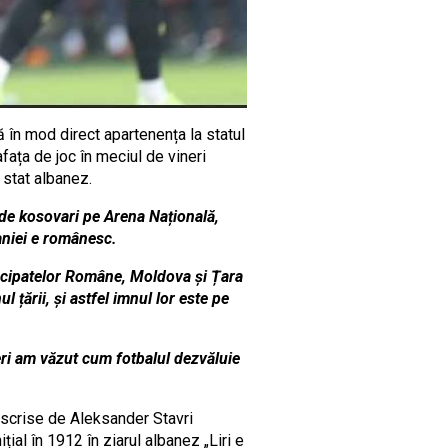
ă în mod direct apartenența la statul
fața de joc în meciul de vineri
 stat albanez.
t de kosovari pe Arena Națională,
aniei e românesc.
rincipatelor Române, Moldova și Țara
 țării, și astfel imnul lor este pe
 Ieri am văzut cum fotbalul dezvăluie
st scrise de Aleksander Stavri
al în 1912 în ziarul albanez „Liri e