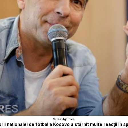
Sursa: Agerpres
i naționalei de fotbal a Kosovo a stârnit multe reacții în spa