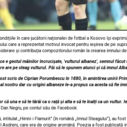
ndițiile în care jucătorii naționalei de fotbal a Kosovo își exprim
tului care a reprezentat motivul invocat pentru ieșirea de pe supra
nsiderare și contribuția compozitorului român la crearea imnului de
u ce e gestul mâinilor încrucișate, 'vulturul albanez', semnul făcu
are are pe steag vulturul. Păi să le spunem atunci și că imnul Alb
a fost scris de Ciprian Porumbescu în 1880, în amintirea unirii P
l nostru dar cu origini albaneze le-a propus ca acesta să fie imnul
r că una e să te târâi ca o rață și alta e să te înalți ca un vultur.
is Dan Negru, pe contul său de Facebook.
i, intitulat „Himni i Flamurit” (în română „Imnul Steagului”), au fo
dreni, care era de origine aromână. Poezia a fost publicată iniți