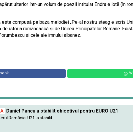
apărut ulterior într-un volum de poezii intitulat Ëndra e lotë (în ro
a este compusă pe baza melodiei „Pe-al nostru steag e scris Un
 de istoria românească și de Unirea Principatelor Române. Exist
 Porumbescu și cele ale imnului albanez.
ebook
W
LA
Daniel Pancu a stabilit obiectivul pentru EURO U21
erul României U21, a stabilit...