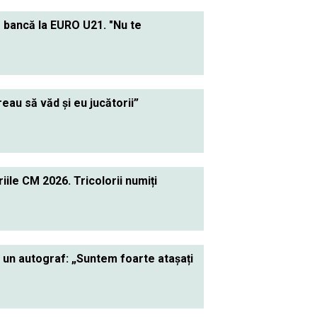
e bancă la EURO U21. "Nu te
au să văd și eu jucătorii”
ile CM 2026. Tricolorii numiți
a un autograf: „Suntem foarte atașați