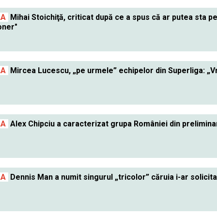
LA
Mihai Stoichiţă, criticat după ce a spus că ar putea sta p
oner"
LA
Mircea Lucescu, „pe urmele” echipelor din Superliga: „Vre
LA
Alex Chipciu a caracterizat grupa României din preliminari
LA
Dennis Man a numit singurul „tricolor” căruia i-ar solicit