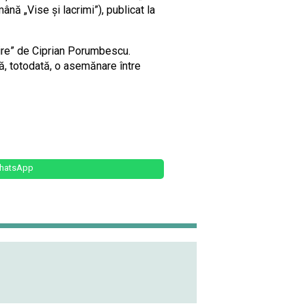
mână „Vise și lacrimi”), publicat la
ire” de Ciprian Porumbescu.
ă, totodată, o asemănare între
hatsApp