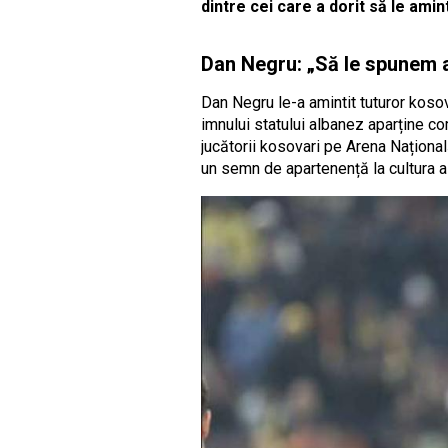
dintre cei care a dorit să le ami
Dan Negru: „Să le spunem a
Dan Negru le-a amintit tuturor kosova
imnului statului albanez aparține co
jucătorii kosovari pe Arena Național
un semn de apartenență la cultura a