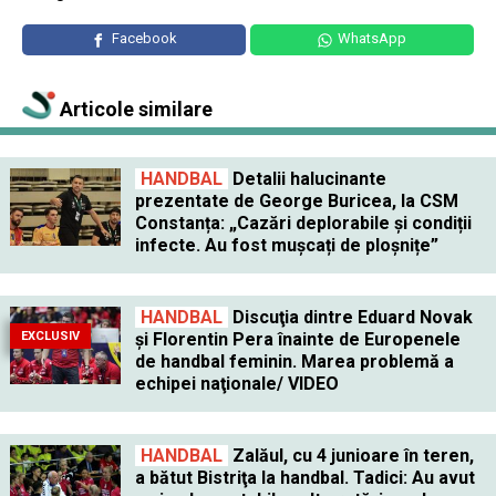
Facebook
WhatsApp
Articole similare
HANDBAL
Detalii halucinante
prezentate de George Buricea, la CSM
Constanța: „Cazări deplorabile și condiții
infecte. Au fost mușcați de ploșnițe”
HANDBAL
Discuţia dintre Eduard Novak
EXCLUSIV
şi Florentin Pera înainte de Europenele
de handbal feminin. Marea problemă a
echipei naţionale/ VIDEO
HANDBAL
Zalăul, cu 4 junioare în teren,
a bătut Bistriţa la handbal. Tadici: Au avut