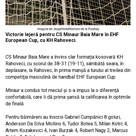
Imagine de JeppeSmedNielsen de la Pixabay
Victorie lejeră pentru CS Minaur Baia Mare în EHF
European Cup, cu KH Rahoveci.
CS Minaur Baia Mare a învins clar formaţia kosovară KH
Rahoveci, cu scorul de 38-31 (19-11), sâmbătă seara, în
deplasare, la Rahovec, în prima manşă a turului al treilea din
competiţia masculină de handbal EHF European Cup.
Minaur a condus tot meciul şi s-a impus la o diferenţă
confortabilă, care îi dă prima şansă la calificarea în optimile
de finală.
Pentru băimăreni au înscris Gabriel Cumpănici 8 goluri,
Anderson Da Silva Mollino 6, Tudor Botea 5, Milan Kotrc 4,
Artem Kozakevici 4, Ivan Burzak 4, Robert Nagy 2, Marcus