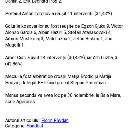
Dahlin 2, Erik Leonard Pop 2.
Portarul Anton Terehov a reuşit 11 intervenţii (31,43%).
Golurile kosovarilor au fost reuşite de Egzon Gjuka 9, Victor
Alonso Garcia 6, Alban Haziri 5, Stefan Atanasovski 4,
Arbios Mushkolaj 3, Mali Luzha 2, Jeton Bislimi 1, Jon
Muqolli 1.
Arber Curri a avut 14 intervenţii (30,43%), iar Arti Luzha, 3
(42,86%).
Meciul a fost arbitrat de croaţii Matija Brodic şi Matija
Hodzic, delegat EHF fiind grecul Stepan Partemian.
Manşa secundă va avea loc pe 30 noiembrie, la Baia Mare,
scrie Agerpres.
Autorul articolului:
Florin Răvdan
Categorie:
Handbal