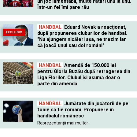
un joc lamentabil, multe ratări unu la unu.
Într-un fel îmi pare rău
HANDBAL
Eduard Novak a reacţionat,
EXCLUSIV
după propunerea cluburilor de handbal.
"Nu ajungem nicăieri aşa, ne trezim iar
că joacă unul sau doi români"
HANDBAL
Amendă de 150.000 lei
pentru Gloria Buzău după retragerea din
Liga Florilor. Clubul îşi asumă doar o
parte din amendă
HANDBAL
Jumătate din jucătorii de pe
foaie să fie români. Propunere în
handbalul românesc
Reprezentanţii mai multor...