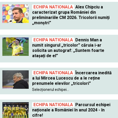
ECHIPA NATIONALA
Alex Chipciu a
caracterizat grupa României din
preliminariile CM 2026. Tricolorii numiți
„monștri”
ECHIPA NATIONALA
Dennis Man a
numit singurul „tricolor” căruia i-ar
solicita un autograf: „Suntem foarte
atașați de el”
ECHIPA NATIONALA
Încercarea inedită
a lui Mircea Lucescu de a le reține
prenumele elevilor „tricolori”
Selecționerul echipei...
ECHIPA NATIONALA
Parcursul echipei
naționale a României în anul 2024 - în
cifre!