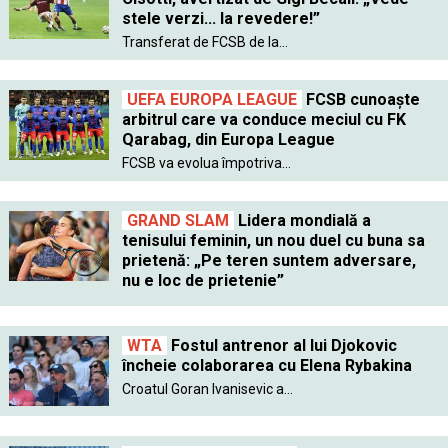
stele verzi... la revedere!”
Transferat de FCSB de la...
UEFA EUROPA LEAGUE
FCSB cunoaște
arbitrul care va conduce meciul cu FK
Qarabag, din Europa League
FCSB va evolua împotriva...
GRAND SLAM
Lidera mondială a
tenisului feminin, un nou duel cu buna sa
prietenă: „Pe teren suntem adversare,
nu e loc de prietenie”
WTA
Fostul antrenor al lui Djokovic
încheie colaborarea cu Elena Rybakina
Croatul Goran Ivanisevic a...