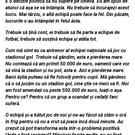
E o decizie politică să nu supere pe cineva. Eu am spus de
atunci că așa se va întâmpla. Nu trebuie să încurajezi acest
lucru. Mai târziu, o altă echipă poate face la fel. Din păcate,
lucrurile s-au întâmplat în felul ăsta.
Trebuie să țină cont, ei trebuie să fie parte a echipei de
fotbal, trebuie să susțină echipa și atâta tot.
Cum mă simt eu ca antrenor al echipei naționale să joc cu
stadionul gol. Trebuie să gândim, asta e pierderea mare.
Nu contează că am primit 50.000 de euro, oamenii care vor
să vină la stadion și nu pot, asta e. Aici e pierderea mare.
Banii ăștia puteau să fie folosiți pentru copii. Mă gândesc
că o să jucăm cu un stadion gol, cine știe ce meci va fi. Noi
am fost amendați cu peste 500.000 de euro, luați-o așa.
Pentru ce? Pentru că un grup a scandat și ceilalți fani
suferă.
O echipă și-a bătut joc de noi și ne-au făcut să stăm o oră
în frig pentru că nu a vrut să joace încă două minute. Au
crezut că pot transforma asta într-o problemă pozitivă.
Unde a fost rasismul? Minciuni foarte multe, nu au fost