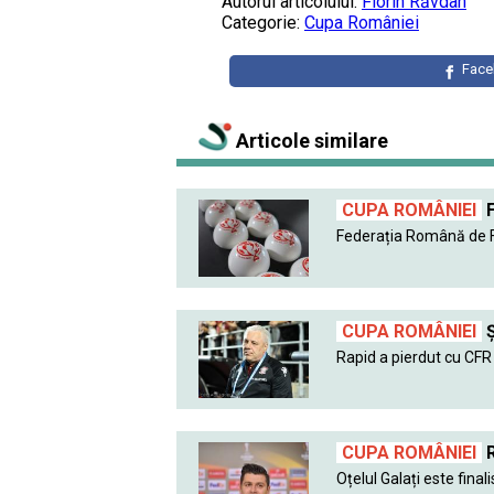
Autorul articolului:
Florin Răvdan
Categorie:
Cupa României
Fac
Articole similare
CUPA ROMÂNIEI
F
Federația Română de Fo
CUPA ROMÂNIEI
Ş
Rapid a pierdut cu CFR C
CUPA ROMÂNIEI
R
Oțelul Galați este finalis