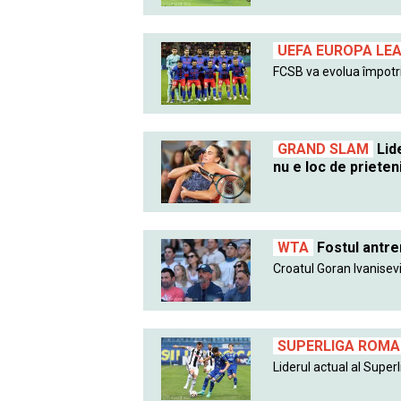
UEFA EUROPA LE
FCSB va evolua împotri
GRAND SLAM
Lide
nu e loc de prieten
WTA
Fostul antre
Croatul Goran Ivanisevic
SUPERLIGA ROMAN
Liderul actual al Superlig