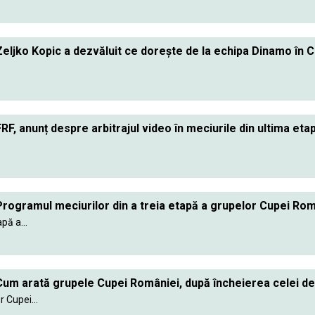
eljko Kopic a dezvăluit ce dorește de la echipa Dinamo în 
RF, anunț despre arbitrajul video în meciurile din ultima et
rogramul meciurilor din a treia etapă a grupelor Cupei Rom
pă a...
um arată grupele Cupei României, după încheierea celei d
r Cupei...