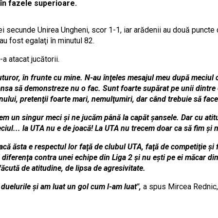
 în fazele superioare.
i secunde Unirea Ungheni, scor 1-1, iar arădenii au două puncte d
au fost egalaţi în minutul 82.
-a atacat jucătorii.
uturor, în frunte cu mine. N-au înţeles mesajul meu după meciul c
şansa să demonstreze nu o fac. Sunt foarte supărat pe unii dintre
nului, pretenţii foarte mari, nemulţumiri, dar când trebuie să fa
m un singur meci şi ne jucăm până la capăt şansele. Dar cu atitu
iul... la UTA nu e de joacă! La UTA nu trecem doar ca să fim şi n
dacă ăsta e respectul lor faţă de clubul UTA, faţă de competiţie şi
i diferenţa contra unei echipe din Liga 2 şi nu eşti pe ei măcar di
făcută de atitudine, de lipsa de agresivitate.
 duelurile şi am luat un gol cum l-am luat",
a spus Mircea Rednic,