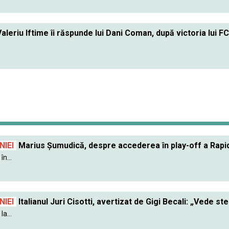
aleriu Iftime îi răspunde lui Dani Coman, după victoria lui F
IEI
Marius Șumudică, despre accederea în play-off a Rapidu
în...
IEI
Italianul Juri Cisotti, avertizat de Gigi Becali: „Vede ste
a...