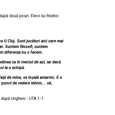
upă două jocuri. Elevii lui Rednic
u U Cluj. Sunt jucători aici care mai
 ei. Suntem filosofi, suntem
cem diferenţa nu o facem.
dinea ca în meciul de azi, iar dacă
oi la o echipă.
 faţă de mine, se înşală amarnic. E o
n punct de vedere tehnic... ok,
 după Ungheni - UTA 1-1.