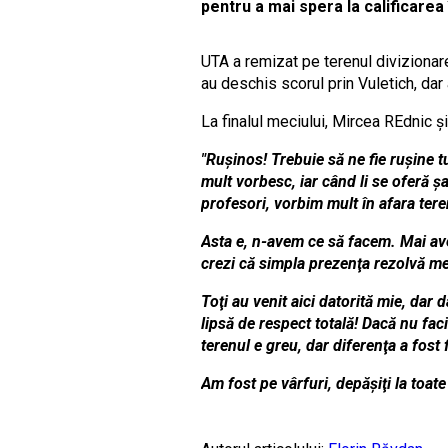
pentru a mai spera la calificarea
UTA a remizat pe terenul divizionare
au deschis scorul prin Vuletich, dar 
La finalul meciului, Mircea REdnic şi
"Ruşinos! Trebuie să ne fie ruşine t
mult vorbesc, iar când li se oferă 
profesori, vorbim mult în afara tere
Asta e, n-avem ce să facem. Mai ave
crezi că simpla prezenţa rezolvă mec
Toţi au venit aici datorită mie, dar 
lipsă de respect totală! Dacă nu fac
terenul e greu, dar diferenţa a fost 
Am fost pe vârfuri, depăşiţi la toate