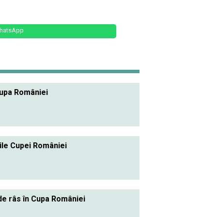
hatsApp
Cupa României
rile Cupei României
de râs în Cupa României