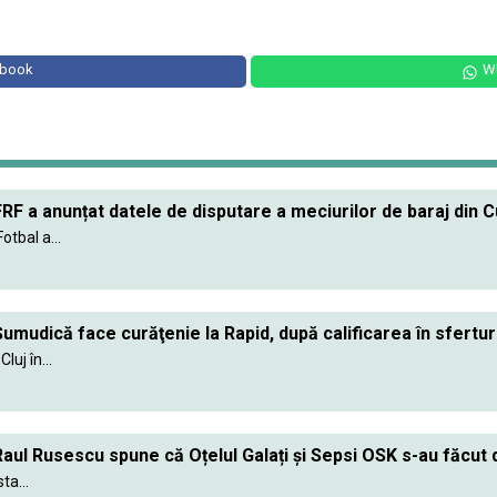
ebook
W
RF a anunțat datele de disputare a meciurilor de baraj din 
tbal a...
umudică face curăţenie la Rapid, după calificarea în sfertu
luj în...
aul Rusescu spune că Oțelul Galați și Sepsi OSK s-au făcut 
ta...