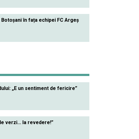
C Botoșani în fața echipei FC Argeș
lui: „E un sentiment de fericire”
le verzi... la revedere!”