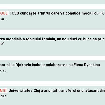
AGUE
FCSB cunoaște arbitrul care va conduce meciul cu FK
va...
ra mondială a tenisului feminin, un nou duel cu buna sa pr
ie”
nor al lui Djokovic încheie colaborarea cu Elena Rybakina
 a...
IEI
Universitatea Cluj a anunțat transferul unui atacant din
ii a...