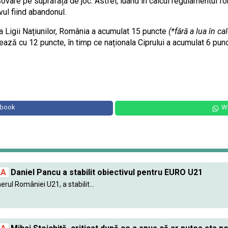
sovare pe suprafața de joc. Astfel, luând în calcul regulamentul 
ul fiind abandonul.
a Ligii Națiunilor, România a acumulat 15 puncte
(*fără a lua în ca
ză cu 12 puncte, în timp ce naționala Ciprului a acumulat 6 puncte
ebook
W
LA
Daniel Pancu a stabilit obiectivul pentru EURO U21
erul României U21, a stabilit...