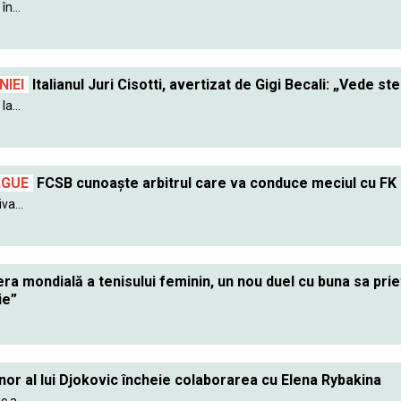
în...
IEI
Italianul Juri Cisotti, avertizat de Gigi Becali: „Vede ste
a...
AGUE
FCSB cunoaște arbitrul care va conduce meciul cu FK
va...
ra mondială a tenisului feminin, un nou duel cu buna sa pr
ie”
nor al lui Djokovic încheie colaborarea cu Elena Rybakina
 a...