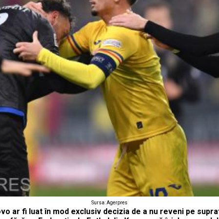
Sursa: Agerpres
vo ar fi luat în mod exclusiv decizia de a nu reveni pe supra