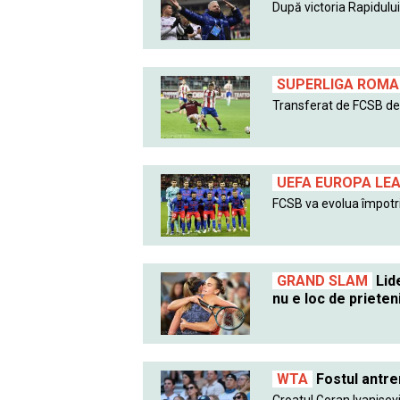
După victoria Rapidului 
SUPERLIGA ROMAN
Transferat de FCSB de l
UEFA EUROPA LE
FCSB va evolua împotri
GRAND SLAM
Lide
nu e loc de prieten
WTA
Fostul antre
Croatul Goran Ivanisevic