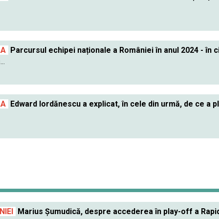
LA
Parcursul echipei naționale a României în anul 2024 - în c
..
LA
Edward Iordănescu a explicat, în cele din urmă, de ce a p
IEI
Marius Șumudică, despre accederea în play-off a Rapidu