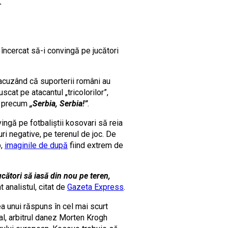
.
 încercat să-i convingă pe jucători
, acuzând că suporterii români au
uscat pe atacantul „tricolorilor”,
ri precum
„Serbia, Serbia!”
.
ingă pe fotbaliștii kosovari să reia
ri negative, pe terenul de joc. De
p,
imaginile de după
fiind extrem de
ucători să iasă din nou pe teren,
at analistul, citat de
Gazeta Express
.
ea unui răspuns în cel mai scurt
al, arbitrul danez Morten Krogh