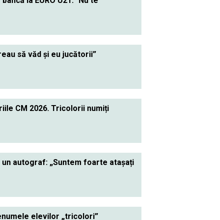
e bancă la EURO U21. "Nu te
au să văd și eu jucătorii”
ile CM 2026. Tricolorii numiți
a un autograf: „Suntem foarte atașați
numele elevilor „tricolori”