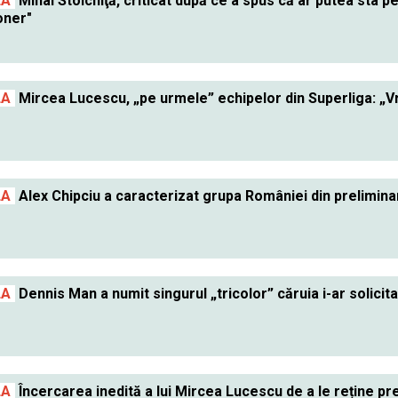
LA
Mihai Stoichiţă, criticat după ce a spus că ar putea sta p
oner"
LA
Mircea Lucescu, „pe urmele” echipelor din Superliga: „Vre
LA
Alex Chipciu a caracterizat grupa României din preliminari
LA
Dennis Man a numit singurul „tricolor” căruia i-ar solicit
LA
Încercarea inedită a lui Mircea Lucescu de a le reține pre