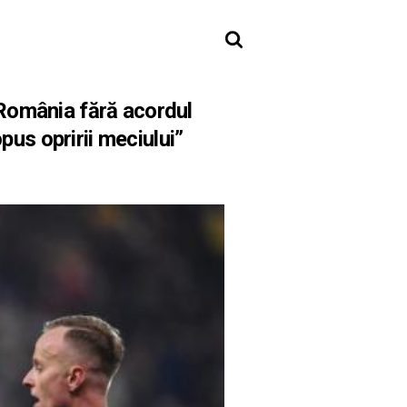
România fără acordul
opus opririi meciului”