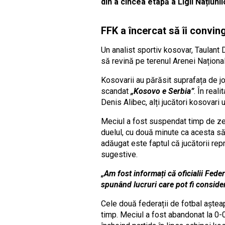
din a cincea etapă a Ligii Națiuni
FFK a încercat să îi convi
Un analist sportiv kosovar, Taulant 
să revină pe terenul Arenei Național
Kosovarii au părăsit suprafața de jo
scandat
„Kosovo e Serbia”
. În real
Denis Alibec, alți jucători kosovar
Meciul a fost suspendat timp de zeci
duelul, cu două minute ca acesta să 
adăugat este faptul că jucătorii rep
sugestive.
„Am fost informați că oficialii Feder
spunând lucruri care pot fi conside
Cele două federații de fotbal așteap
timp. Meciul a fost abandonat la 0-0