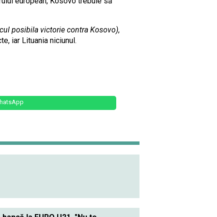
forului european, Kosovo trebuie să
lcul posibila victorie contra Kosovo)
,
, iar Lituania niciunul.
hatsApp