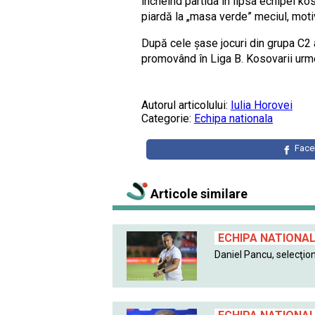
încheind partida în lipsa echipei ko
piardă la „masa verde” meciul, motiv
După cele șase jocuri din grupa C2 
promovând în Liga B. Kosovarii urmea
Autorul articolului:
Iulia Horovei
Categorie:
Echipa nationala
Fac
Articole similare
ECHIPA NATIONA
Daniel Pancu, selecţion