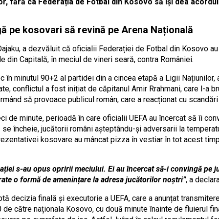
lor, fără ca Federația de Fotbal din Kosovo să își dea acordul
ngă pe kosovari să revină pe Arena Națională
Dajaku, a dezvăluit că oficialii Federației de Fotbal din Kosovo au
e din Capitală, în meciul de vineri seară, contra României.
c în minutul 90+2 al partidei din a cincea etapă a Ligii Națiunilor
itate, conflictul a fost inițiat de căpitanul Amir Rrahmani, care l-a br
i urmând să provoace publicul român, care a reacționat cu scandă
 de minute, perioadă în care oficialii UEFA au încercat să îi conv
se încheie, jucătorii români așteptându-și adversarii la temperatu
rezentativei kosovare au mâncat pizza în vestiar în tot acest tim
ației s-au opus opririi meciului. Ei au încercat să-i convingă pe j
rate o formă de amenințare la adresa jucătorilor noștri”
, a declar
tă decizia finală și executorie a UEFA, care a anunțat transmiter
 de către naționala Kosovo, cu două minute înainte de fluierul fin