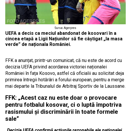
Sursa: Agerpres
UEFA a decis ca meciul abandonat de kosovari în a
cincea etapă a Ligii Națiunilor să fie câștigat „la masa
verde” de naționala României.
FFK a anunțat, printr-un comunicat, că nu este de acord cu
decizia UEFA privind acordarea victoriei naționalei
României în fața Kosovo, astfel că oficialii au solicitat deja
primirea întregii hotărâri a forului european, pentru a merge
mai departe la Tribunalul de Arbitraj Sportiv de la Laussane.
FFK: „Acest caz nu este doar o provocare
pentru fotbalul kosovar, ci o luptă împotriva
rasismului și discriminării în toate formele
sale”
„Decizia UEFA confirmă acțiunile rezonabile ale naționalei