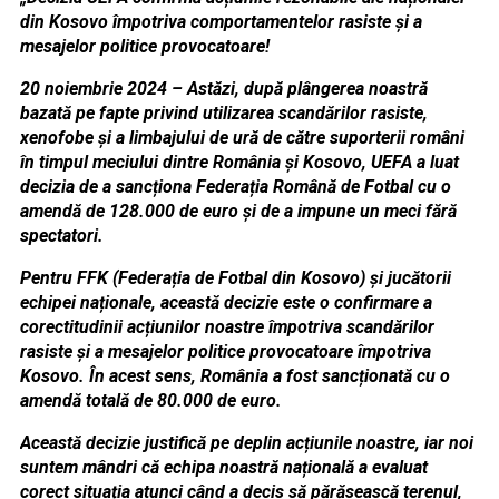
din Kosovo împotriva comportamentelor rasiste și a
mesajelor politice provocatoare!
20 noiembrie 2024 – Astăzi, după plângerea noastră
bazată pe fapte privind utilizarea scandărilor rasiste,
xenofobe și a limbajului de ură de către suporterii români
în timpul meciului dintre România și Kosovo, UEFA a luat
decizia de a sancționa Federația Română de Fotbal cu o
amendă de 128.000 de euro și de a impune un meci fără
spectatori.
Pentru FFK (Federația de Fotbal din Kosovo) și jucătorii
echipei naționale, această decizie este o confirmare a
corectitudinii acțiunilor noastre împotriva scandărilor
rasiste și a mesajelor politice provocatoare împotriva
Kosovo. În acest sens, România a fost sancționată cu o
amendă totală de 80.000 de euro.
Această decizie justifică pe deplin acțiunile noastre, iar noi
suntem mândri că echipa noastră națională a evaluat
corect situația atunci când a decis să părăsească terenul,