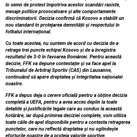
în semn de protest împotriva acestor scandări rasiste,
mesaje politice provocatoare și alte comportamente
discriminatorii. Decizia confirmă că Kosovo a stabilit un
nou standard în protejarea demnității și respectului în
fotbalul internațional.
Cu toate acestea, nu suntem de acord cu decizia de a
retrage trei puncte echipei Kosovo și de a înregistra
rezultatul de 3-0 în favoarea României. Pentru această
decizie, FFK va depune contestație și va face apel la
Tribunalul de Arbitraj Sportiv (CAS) din Lausanne,
continuând să apere dreptatea și integritatea naționalei
noastre.
FFK a depus deja o cerere oficială pentru a obține decizia
completă a UEFA, pentru a avea acces deplin la toate
detaliile și justificările legale care au condus la această
hotărâre, iar după primirea deciziei complete, vom utiliza
toate căile de apel disponibile pentru a contesta retragerea
punctelor, care nu reflectă dreptatea și nu oglindește
eforturile noastre de a proteja valorile sportive.