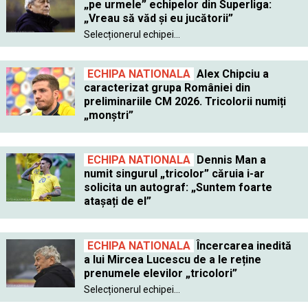
„pe urmele” echipelor din Superliga:
„Vreau să văd și eu jucătorii”
Selecționerul echipei...
ECHIPA NATIONALA
Alex Chipciu a
caracterizat grupa României din
preliminariile CM 2026. Tricolorii numiți
„monștri”
ECHIPA NATIONALA
Dennis Man a
numit singurul „tricolor” căruia i-ar
solicita un autograf: „Suntem foarte
atașați de el”
ECHIPA NATIONALA
Încercarea inedită
a lui Mircea Lucescu de a le reține
prenumele elevilor „tricolori”
Selecționerul echipei...