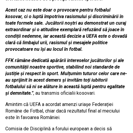
Acest caz nu este doar o provocare pentru fotbalul
kosovar, ci o luptă împotriva rasismului și discriminării în
toate formele sale. Jucătorii noștri au demonstrat un curaj
extraordinar și o atitudine exemplară refuzând să joace în
condiții nedemne, iar această decizie a UEFA este o dovadă
clară că limbajul urii, rasismul și mesajele politice
provocatoare nu își au locul în fotbal.
FFK rămâne dedicată apărării intereselor jucătorilor și ale
comunității noastre sportive, stabilind noi standarde de
justiție și respect în sport. Mulțumim tuturor celor care ne-
au sprijinit în acest demers și invităm toți iubitorii
fotbalului să ni se alăture în această luptă pentru egalitate
și demnitate.”
, au transmis oficialii kosovari.
Amintim că UEFA a acordat amenzi uriașe Federației
Române de Fotbal, chiar dacă rezultatul final al meciului
este în favoarea României.
Comisia de Disciplină a forului european a decis să