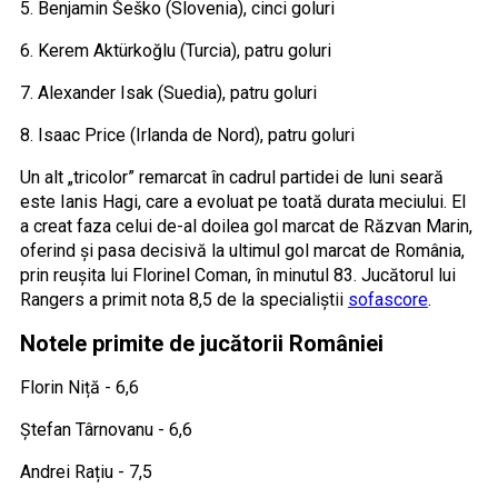
5. Benjamin Šeško (Slovenia), cinci goluri
6. Kerem Aktürkoğlu (Turcia), patru goluri
7. Alexander Isak (Suedia), patru goluri
8. Isaac Price (Irlanda de Nord), patru goluri
Un alt „tricolor” remarcat în cadrul partidei de luni seară
este Ianis Hagi, care a evoluat pe toată durata meciului. El
a creat faza celui de-al doilea gol marcat de Răzvan Marin,
oferind și pasa decisivă la ultimul gol marcat de România,
prin reușita lui Florinel Coman, în minutul 83. Jucătorul lui
Rangers a primit nota 8,5 de la specialiștii
sofascore
.
Notele primite de jucătorii României
Florin Niță - 6,6
Ștefan Târnovanu - 6,6
Andrei Rațiu - 7,5