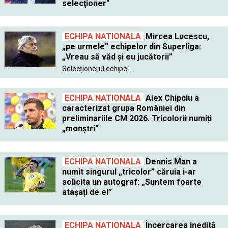
selecţioner"
ECHIPA NATIONALA
Mircea Lucescu,
„pe urmele” echipelor din Superliga:
„Vreau să văd și eu jucătorii”
Selecționerul echipei...
ECHIPA NATIONALA
Alex Chipciu a
caracterizat grupa României din
preliminariile CM 2026. Tricolorii numiți
„monștri”
ECHIPA NATIONALA
Dennis Man a
numit singurul „tricolor” căruia i-ar
solicita un autograf: „Suntem foarte
atașați de el”
ECHIPA NATIONALA
Încercarea inedită