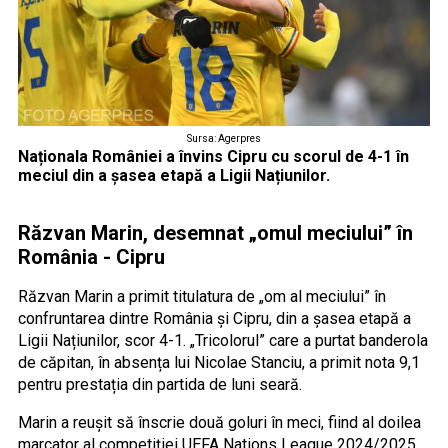
Sursa: Agerpres
Naționala României a învins Cipru cu scorul de 4-1 în
meciul din a șasea etapă a Ligii Națiunilor.
Răzvan Marin, desemnat „omul meciului” în
România - Cipru
Răzvan Marin a primit titulatura de „om al meciului” în
confruntarea dintre România și Cipru, din a șasea etapă a
Ligii Națiunilor, scor 4-1. „Tricolorul” care a purtat banderola
de căpitan, în absența lui Nicolae Stanciu, a primit nota 9,1
pentru prestația din partida de luni seară.
Marin a reușit să înscrie două goluri în meci, fiind al doilea
marcator al competiției UEFA Nations League 2024/2025,