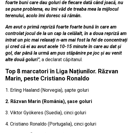
foarte buni care dau goluri de fiecare dată când joacă, nu
se pune problema, eu îmi văd de treaba mea la mijlocul
terenului, acolo îmi doresc să rămân.
Am avut o primă repriză foarte foarte bună în care am
controlat jocul de la un cap la celălalt, în a doua repriză am
intrat un pic mai relaxați n-am mai fost la fel de concentrați
și cred că ei au avut acele 10-15 minute în care au dat și
gol, dar până la urmă am pus stăpânire pe joc și au venit
alte două goluri”
, a declarat căpitanul.
Top 8 marcatori în Liga Națiunilor. Răzvan
Marin, peste Cristiano Ronaldo
1. Erling Haaland (Norvegia), șapte goluri
2. Răzvan Marin (România), șase goluri
3. Viktor Gyökeres (Suedia), cinci goluri
4. Cristiano Ronaldo (Portugalia), cinci goluri