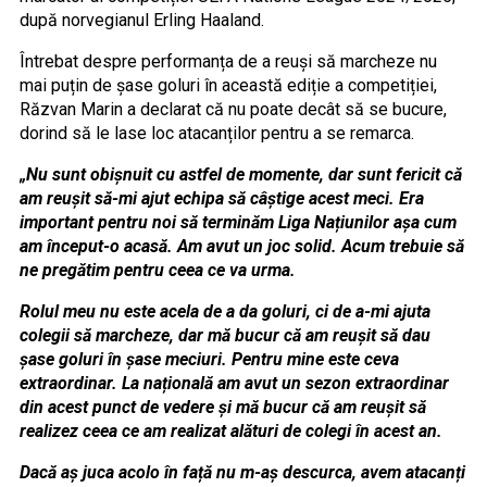
după norvegianul Erling Haaland.
Întrebat despre performanța de a reuși să marcheze nu
mai puțin de șase goluri în această ediție a competiției,
Răzvan Marin a declarat că nu poate decât să se bucure,
dorind să le lase loc atacanților pentru a se remarca.
„Nu sunt obișnuit cu astfel de momente, dar sunt fericit că
am reușit să-mi ajut echipa să câștige acest meci. Era
important pentru noi să terminăm Liga Națiunilor așa cum
am început-o acasă. Am avut un joc solid. Acum trebuie să
ne pregătim pentru ceea ce va urma.
Rolul meu nu este acela de a da goluri, ci de a-mi ajuta
colegii să marcheze, dar mă bucur că am reușit să dau
șase goluri în șase meciuri. Pentru mine este ceva
extraordinar. La națională am avut un sezon extraordinar
din acest punct de vedere și mă bucur că am reușit să
realizez ceea ce am realizat alături de colegi în acest an.
Dacă aș juca acolo în față nu m-aș descurca, avem atacanți