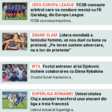
UEFA EUROPA LEAGUE
FCSB cunoaște
arbitrul care va conduce meciul cu FK
Qarabag, din Europa League
FCSB va evolua împotriva...
GRAND SLAM
Lidera mondială a
tenisului feminin, un nou duel cu buna sa
prietenă: „Pe teren suntem adversare,
nu e loc de prietenie”
WTA
Fostul antrenor al lui Djokovic
încheie colaborarea cu Elena Rybakina
Croatul Goran Ivanisevic a...
SUPERLIGA ROMANIEI
Universitatea
Cluj a anunțat transferul unui atacant din
liga a treia franceză
Liderul actual al Superligii a...