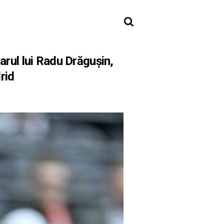
arul lui Radu Drăguşin,
rid