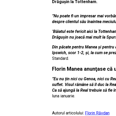
Drăguşin la Tottenham.
”Nu poate fi un impresar mai vorbăr
despre clientul său înaintea meciul
’Băiatul este fericit aici la Tottenh
Drăgușin nu joacă mai mult la Spurs 
Din păcate pentru Manea și pentru am
Ipswich, scor 1-2, și, la cum se pre
Standard.
Florin Manea anunţase că u
”Eu nu țin nici cu Genoa, nici cu R
suflet. Visul rămâne să îl duc la Rea
Ca să ajungă la Real trebuie să fie î
luna ianuarie.
Autorul articolului:
Florin Răvdan