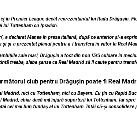
eț în Premier League decât reprezentantul lui Radu Drăgușin, Fl
ui lui Tottenham cu Ipswich.
am’, a declarat Manea în presa italiană, după ce anterior și-a expr
și și-a prezentat planul pentru a-l transfera în viitor la Real Mad
bițiile sale mari, Drăgușin a fost din nou fără culoare în meciul
zintă treaba, slabe șanse ca Real Madrid să îl caute pentru transf
rmătorul club pentru Drăguşin poate fi Real Mad
eal Madrid, nici cu Tottenham, nici cu Bayern. Eu țin cu Rapid Buc
l Madrid, chiar dacă mă înjură suporterii lui Tottenham. Iar spre f
ntâi cel mai bun fundaș al lui Tottenham. Întâi să-și consolideze p