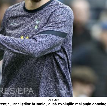
Agerpres
tenţia jurnaliştilor britanici, după evoluţiile mai puţin convi