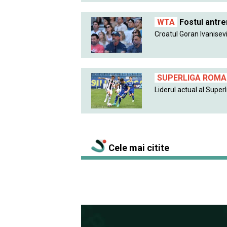
WTA
Fostul antre
Croatul Goran Ivanisevic
SUPERLIGA ROMAN
Liderul actual al Superlig
Cele mai citite