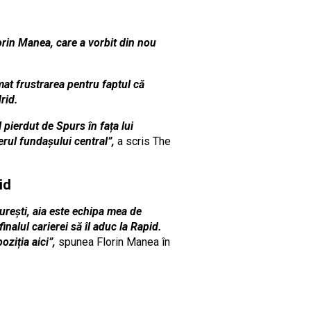
orin Manea, care a vorbit din nou
imat frustrarea pentru faptul că
rid.
 pierdut de Spurs în fața lui
erul fundașului central”,
a scris The
rid
urești, aia este echipa mea de
inalul carierei să îl aduc la Rapid.
oziția aici”,
spunea Florin Manea în