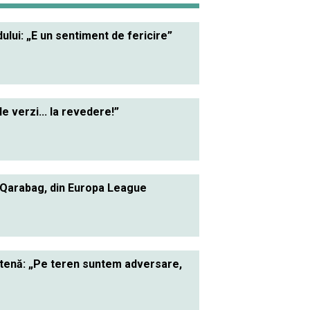
lui: „E un sentiment de fericire”
le verzi... la revedere!”
 Qarabag, din Europa League
ietenă: „Pe teren suntem adversare,