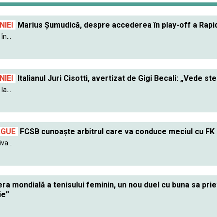
IEI
Marius Șumudică, despre accederea în play-off a Rapidu
în...
IEI
Italianul Juri Cisotti, avertizat de Gigi Becali: „Vede ste
a...
AGUE
FCSB cunoaște arbitrul care va conduce meciul cu FK
va...
ra mondială a tenisului feminin, un nou duel cu buna sa pr
ie”