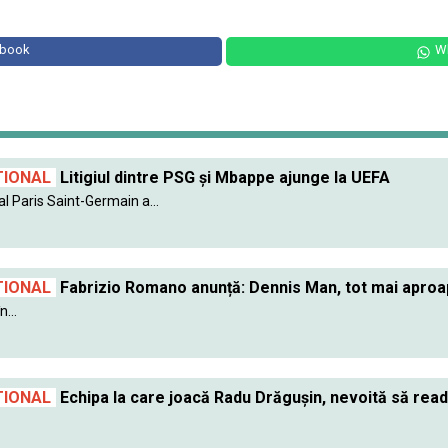
ebook
W
TIONAL
Litigiul dintre PSG şi Mbappe ajunge la UEFA
l Paris Saint-Germain a...
TIONAL
Fabrizio Romano anunță: Dennis Man, tot mai aproa
n...
TIONAL
Echipa la care joacă Radu Drăgușin, nevoită să read