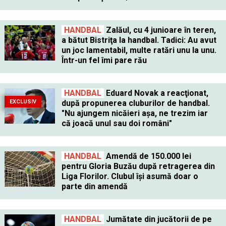
HANDBAL
Zalăul, cu 4 junioare în teren,
a bătut Bistriţa la handbal. Tadici: Au avut
un joc lamentabil, multe ratări unu la unu.
Într-un fel îmi pare rău
HANDBAL
Eduard Novak a reacţionat,
EXCLUSIV
după propunerea cluburilor de handbal.
"Nu ajungem nicăieri aşa, ne trezim iar
că joacă unul sau doi români"
HANDBAL
Amendă de 150.000 lei
pentru Gloria Buzău după retragerea din
Liga Florilor. Clubul îşi asumă doar o
parte din amendă
HANDBAL
Jumătate din jucătorii de pe