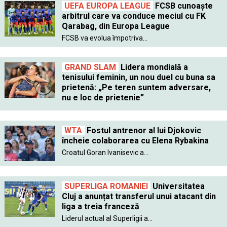
UEFA EUROPA LEAGUE
FCSB cunoaște
arbitrul care va conduce meciul cu FK
Qarabag, din Europa League
FCSB va evolua împotriva...
GRAND SLAM
Lidera mondială a
tenisului feminin, un nou duel cu buna sa
prietenă: „Pe teren suntem adversare,
nu e loc de prietenie”
WTA
Fostul antrenor al lui Djokovic
încheie colaborarea cu Elena Rybakina
Croatul Goran Ivanisevic a...
SUPERLIGA ROMANIEI
Universitatea
Cluj a anunțat transferul unui atacant din
liga a treia franceză
Liderul actual al Superligii a...