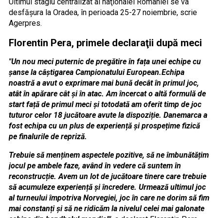
Ultimul stagiu centralizat al naţionalei României se va
desfăşura la Oradea, în perioada 25-27 noiembrie, scrie
Agerpres.
Florentin Pera, primele declaraţii după meci
"Un nou meci puternic de pregătire în fața unei echipe cu
șanse la câștigarea Campionatului European.Echipa
noastră a avut o exprimare mai bună decât în primul joc,
atât în apărare cât și în atac. Am încercat o altă formulă de
start față de primul meci și totodată am oferit timp de joc
tuturor celor 18 jucătoare avute la dispoziție. Danemarca a
fost echipa cu un plus de experiență și prospețime fizică
pe finalurile de repriză.
Trebuie să menținem aspectele pozitive, să ne îmbunătățim
jocul pe ambele faze, având în vedere că suntem în
reconstrucție. Avem un lot de jucătoare tinere care trebuie
să acumuleze experiență și încredere. Urmează ultimul joc
al turneului împotriva Norvegiei, joc în care ne dorim să fim
mai constanți și să ne ridicăm la nivelul celei mai galonate