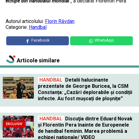
echipe din handbalul mondial",
a declarat Florentin Pera.
Autorul articolului:
Florin Răvdan
Categorie:
Handbal
Facebook
WhatsApp
Articole similare
HANDBAL
Detalii halucinante
prezentate de George Buricea, la CSM
Constanța: „Cazări deplorabile și condiții
infecte. Au fost mușcați de ploșnițe”
HANDBAL
Discuţia dintre Eduard Novak
EXCLUSIV
şi Florentin Pera înainte de Europenele
de handbal feminin. Marea problemă a
echipei naţionale/ VIDEO