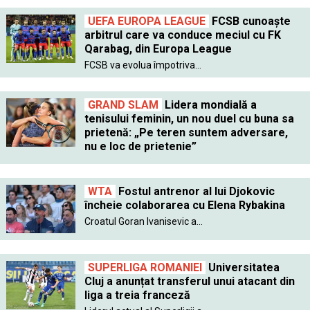
UEFA EUROPA LEAGUE
FCSB cunoaște
arbitrul care va conduce meciul cu FK
Qarabag, din Europa League
FCSB va evolua împotriva...
GRAND SLAM
Lidera mondială a
tenisului feminin, un nou duel cu buna sa
prietenă: „Pe teren suntem adversare,
nu e loc de prietenie”
WTA
Fostul antrenor al lui Djokovic
încheie colaborarea cu Elena Rybakina
Croatul Goran Ivanisevic a...
SUPERLIGA ROMANIEI
Universitatea
Cluj a anunțat transferul unui atacant din
liga a treia franceză