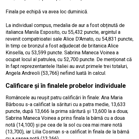
Finala pe echipă va avea loc duminică.
La individual compus, medalia de aur a fost obținută de
italianca Manila Esposito, cu 55,432 puncte, argintul a
revenit compatrioatei sale Alice D'Amato, cu 54,831 puncte,
în timp ce bronzul a fost adjudecat de britanica Alice
Kinsella, cu 53,599 puncte. Sabrina Maneca Voinea a
ocupat locul al patrulea, cu 52,700 puncte. De menționat că
în fapt reprezentantele Italiei au avut primele trei totaluri,
Angela Andreoli (53,766) nefiind luată în calcul.
Calificare și în finalele probelor individuale
Româncele au reușit patru calificări în finale: Ana Maria
Bărbosu s-a calificat la sărituri cu a patra medie, 13,633
puncte, după 13,666 la prima săritură și 13,600 la a doua;
Sabrina Maneca Voinea a prins finala la bârnă cu a doua
notă (14,100) și pe cea de la sol cu cea mai mare notă
(13,700), iar Lilia Cosman s-a calificat în finala de la bârnă
cu a șasea notă (13,266).