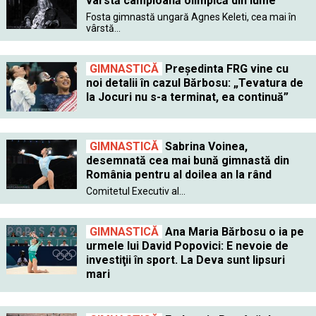
vârstă campioană olimpică din lume
Fosta gimnastă ungară Agnes Keleti, cea mai în
vârstă...
GIMNASTICĂ
Președinta FRG vine cu
noi detalii în cazul Bărbosu: „Tevatura de
la Jocuri nu s-a terminat, ea continuă”
GIMNASTICĂ
Sabrina Voinea,
desemnată cea mai bună gimnastă din
România pentru al doilea an la rând
Comitetul Executiv al...
GIMNASTICĂ
Ana Maria Bărbosu o ia pe
urmele lui David Popovici: E nevoie de
investiţii în sport. La Deva sunt lipsuri
mari