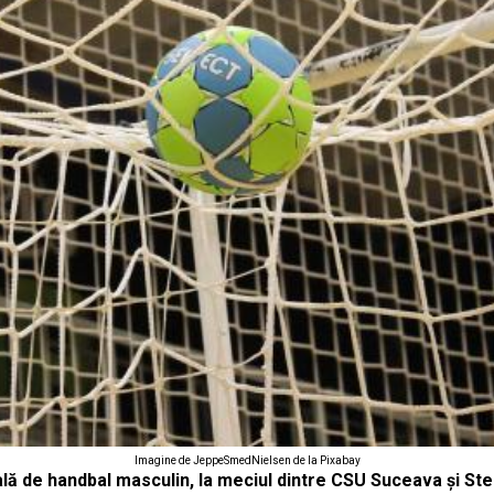
Imagine de JeppeSmedNielsen de la Pixabay
ală de handbal masculin, la meciul dintre CSU Suceava şi Ste