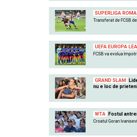
SUPERLIGA ROMAN
Transferat de FCSB de l
UEFA EUROPA LE
FCSB va evolua împotri
GRAND SLAM
Lide
nu e loc de prieten
WTA
Fostul antre
Croatul Goran Ivanisevic