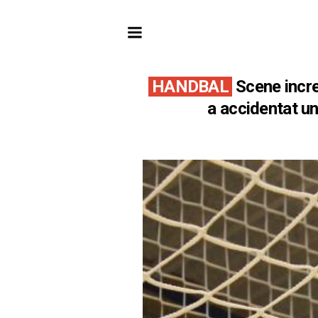
HANDBAL
Scene incre
a accidentat un 