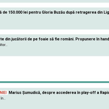
de 150.000 lei pentru Gloria Buzău după retragerea din Liga 
e din jucătorii de pe foaie să fie români. Propunere în ha
or...
IEI
Marius Șumudică, despre accederea în play-off a Rapidu
în...