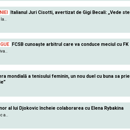
IEI
Italianul Juri Cisotti, avertizat de Gigi Becali: „Vede ste
a...
AGUE
FCSB cunoaște arbitrul care va conduce meciul cu FK
va...
ra mondială a tenisului feminin, un nou duel cu buna sa pr
ie”
nor al lui Djokovic încheie colaborarea cu Elena Rybakina
 a...