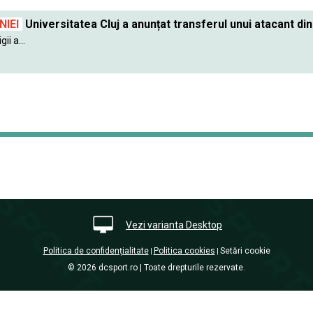
IEI
Universitatea Cluj a anunțat transferul unui atacant din
ii a...
Vezi varianta Desktop
Politica de confidențialitate
Politica cookies
Setări cookie
|
|
© 2026 dcsport.ro | Toate drepturile rezervate.
nxt.196