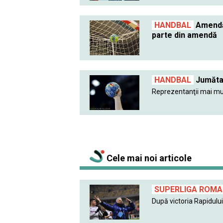
HANDBAL
Amendă 
parte din amendă
HANDBAL
Jumătat
Reprezentanţii mai mult
Cele mai noi articole
SUPERLIGA ROMAN
După victoria Rapidului 