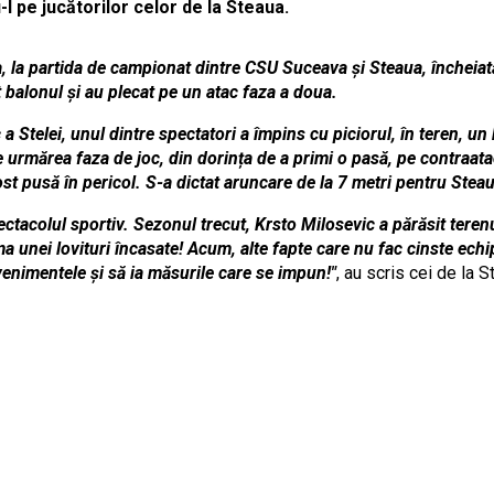
u-l pe jucătorilor celor de la Steaua.
 la partida de campionat dintre CSU Suceava și Steaua, încheiată
t balonul și au plecat pe un atac faza a doua.
c a Stelei, unul dintre spectatori a împins cu piciorul, în teren, 
urmărea faza de joc, din dorința de a primi o pasă, pe contraatac
ost pusă în pericol. S-a dictat aruncare de la 7 metri pentru Steau
tacolul sportiv. Sezonul trecut, Krsto Milosevic a părăsit terenu
rma unei lovituri încasate! Acum, alte fapte care nu fac cinste e
nimentele și să ia măsurile care se impun!"
, au scris cei de la