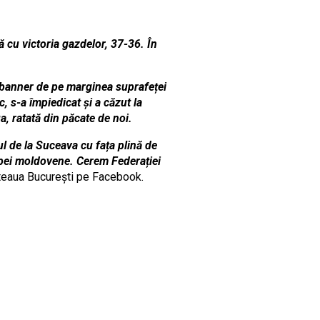
 cu victoria gazdelor, 37-36. În
un banner de pe marginea suprafeței
, s-a împiedicat și a căzut la
a, ratată din păcate de noi.
l de la Suceava cu fața plină de
chipei moldovene. Cerem Federației
 Steaua Bucureşti pe Facebook.