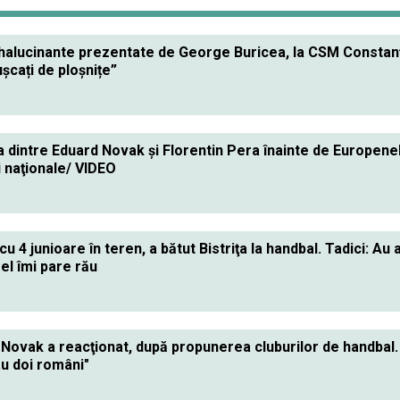
 halucinante prezentate de George Buricea, la CSM Constanța:
șcați de ploșnițe”
a dintre Eduard Novak şi Florentin Pera înainte de Europene
 naţionale/ VIDEO
cu 4 junioare în teren, a bătut Bistriţa la handbal. Tadici: Au
fel îmi pare rău
Novak a reacţionat, după propunerea cluburilor de handbal. 
au doi români"