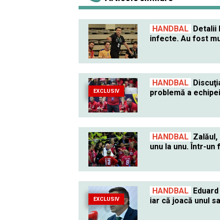
HANDBAL
Detalii
infecte. Au fost mu
HANDBAL
Discuţi
EXCLUSIV
problemă a echipei
HANDBAL
Zalăul, 
unu la unu. Într-un 
HANDBAL
Eduard 
EXCLUSIV
iar că joacă unul s