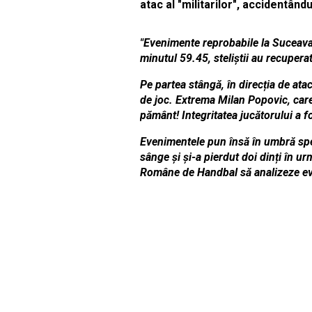
atac al "militarilor", accidentând
"Evenimente reprobabile la Suceava,
minutul 59.45, steliștii au recupera
Pe partea stângă, în direcția de ata
de joc. Extrema Milan Popovic, care 
pământ! Integritatea jucătorului a f
Evenimentele pun însă în umbră spec
sânge și și-a pierdut doi dinți în u
Române de Handbal să analizeze eve