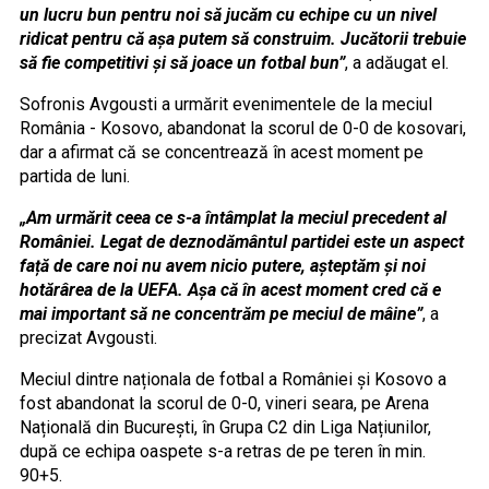
un lucru bun pentru noi să jucăm cu echipe cu un nivel
ridicat pentru că așa putem să construim. Jucătorii trebuie
să fie competitivi și să joace un fotbal bun”
, a adăugat el.
Sofronis Avgousti a urmărit evenimentele de la meciul
România - Kosovo, abandonat la scorul de 0-0 de kosovari,
dar a afirmat că se concentrează în acest moment pe
partida de luni.
„Am urmărit ceea ce s-a întâmplat la meciul precedent al
României. Legat de deznodământul partidei este un aspect
față de care noi nu avem nicio putere, așteptăm și noi
hotărârea de la UEFA. Așa că în acest moment cred că e
mai important să ne concentrăm pe meciul de mâine”
, a
precizat Avgousti.
Meciul dintre naționala de fotbal a României și Kosovo a
fost abandonat la scorul de 0-0, vineri seara, pe Arena
Națională din București, în Grupa C2 din Liga Națiunilor,
după ce echipa oaspete s-a retras de pe teren în min.
90+5.