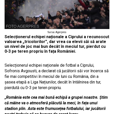
Sursa: Agerpres
Selecționerul echipei naționale a Ciprului a recunoscut
valoarea „tricolorilor”, dar vrea ca elevii săi să arate
un nivel de joc mai bun decât în meciul tur, pierdut cu
0-3 pe teren propriu în fața României.
Selecționerul echipei naționale de fotbal a Ciprului,
Sofronis Avgousti, a declarat că jucătorii săi vor încerca să
fie mai competitivi în meciul de luni cu România, din a
șasea etapă a Liga Națiunilor, decât în întâlnirea din tur,
pierdută cu 0-3 pe teren propriu.
„România este cea mai bună echipă a grupei noastre. Știm
că mâine va o atmosferă plăcută la meci, în fața unui
stadion plin. Asta este frumusețea fotbalului, iar jucătorii