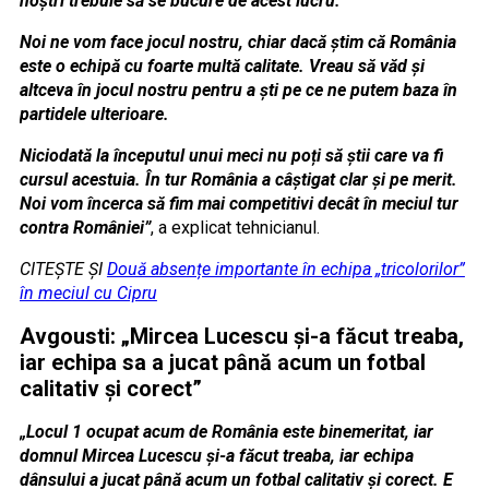
noștri trebuie să se bucure de acest lucru.
Noi ne vom face jocul nostru, chiar dacă știm că România
este o echipă cu foarte multă calitate. Vreau să văd și
altceva în jocul nostru pentru a ști pe ce ne putem baza în
partidele ulterioare.
Niciodată la începutul unui meci nu poți să știi care va fi
cursul acestuia. În tur România a câștigat clar și pe merit.
Noi vom încerca să fim mai competitivi decât în meciul tur
contra României”
, a explicat tehnicianul.
CITEȘTE ȘI
Două absențe importante în echipa „tricolorilor”
în meciul cu Cipru
Avgousti: „Mircea Lucescu și-a făcut treaba,
iar echipa sa a jucat până acum un fotbal
calitativ și corect”
„Locul 1 ocupat acum de România este binemeritat, iar
domnul Mircea Lucescu și-a făcut treaba, iar echipa
dânsului a jucat până acum un fotbal calitativ și corect. E