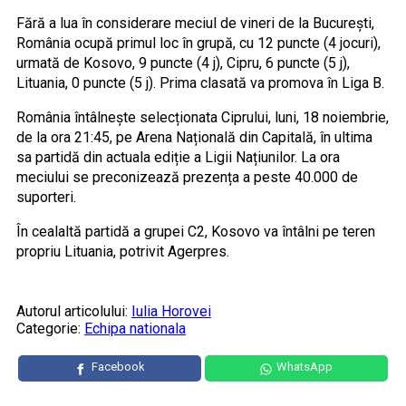
Fără a lua în considerare meciul de vineri de la București,
România ocupă primul loc în grupă, cu 12 puncte (4 jocuri),
urmată de Kosovo, 9 puncte (4 j), Cipru, 6 puncte (5 j),
Lituania, 0 puncte (5 j). Prima clasată va promova în Liga B.
România întâlnește selecționata Ciprului, luni, 18 noiembrie,
de la ora 21:45, pe Arena Națională din Capitală, în ultima
sa partidă din actuala ediție a Ligii Națiunilor. La ora
meciului se preconizează prezența a peste 40.000 de
suporteri.
În cealaltă partidă a grupei C2, Kosovo va întâlni pe teren
propriu Lituania, potrivit Agerpres.
Autorul articolului:
Iulia Horovei
Categorie:
Echipa nationala
Facebook
WhatsApp